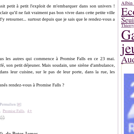
Albin 
it petit à petit l'exploit de m'embarquer dans son univers !
Ec
clair qu'il ne fait vraiment pas bon vivre dans cette petite ville
Seui
'y retourner... surtout depuis que je sais que le rendez-vous a
Thierr
Ga
je
Aud
us les autres qui commence à Promise Falls en ce 23 mai.
fé, son petit déjeuner. Mais soudain, une sirène d'ambulance,
ans leur cuisine, sur le pas de leur porte, dans la rue, les
nnés rendez-vous à Promise Falls ?
Permalien [
#
]
,
Promise Falls
,
4⭐
2), de Peter James