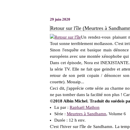
29 juin 2020
Retour sur l'île (Meurtres à Sandhamn
Un rendez-vous plaisant m
Tout sonne terriblement mollasson. C'est irri
Sinon l'enquête est basique mais dénonce l
européens avec une montée xénophobe qui s
Dans cet épisode, Nora est INEXISTANTE. S
la série TV. Elle ne fait que geindre et att
retour de son petit copain / dénoncer son
couette). Mouaip...
Ceci dit, j'apprécie cette série au charme 
ne pas tomber dans la facilité non plus ! Ca
©2018 Albin Michel. Traduit du suédois p
Lu par :
Raphaël Mathon
Série :
Meurtres à Sandhamn
, Volume 6
Durée : 12 h env.
C'est l'hiver sur l'île de Sandhamn. La tempê