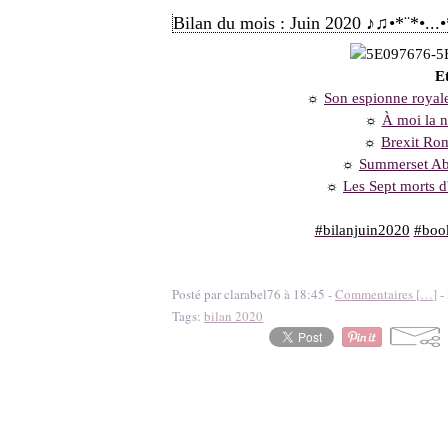
Bilan du mois : Juin 2020 ♪♫•*¨*•...
Et
☼
Son espionne royale
☼
À moi la nu
☼
Brexit Ro
☼
Summerset Abb
☼
Les Sept morts d
#bilanjuin2020
#boo
Posté par clarabel76 à 18:45 -
Commentaires [
…
]
- 
Tags:
bilan 2020