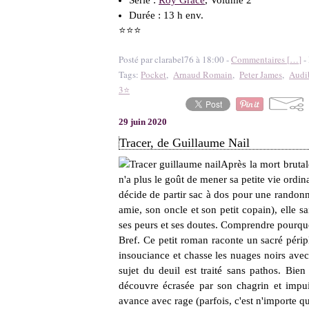
Série :
Roy Grace
, Volume 2
Durée : 13 h env.
⭐⭐⭐
Posté par clarabel76 à 18:00 -
Commentaires [
…
]
- 
Tags:
Pocket
,
Arnaud Romain
,
Peter James
,
Audi
3⭐
29 juin 2020
Tracer, de Guillaume Nail
Après la mort brutal
n'a plus le goût de mener sa petite vie ordin
décide de partir sac à dos pour une randonn
amie, son oncle et son petit copain), elle sai
ses peurs et ses doutes. Comprendre pourquo
Bref. Ce petit roman raconte un sacré péripl
insouciance et chasse les nuages noirs avec
sujet du deuil est traité sans pathos. Bien
découvre écrasée par son chagrin et impui
avance avec rage (parfois, c'est n'importe qu