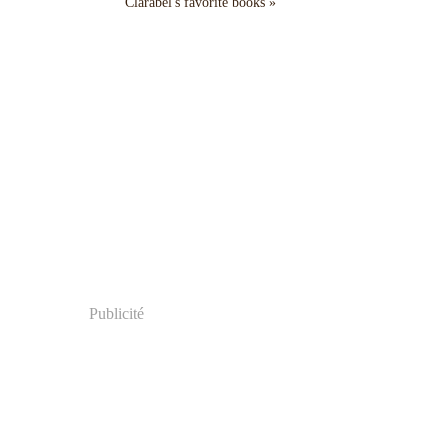
Clarabel's favorite books »
Publicité