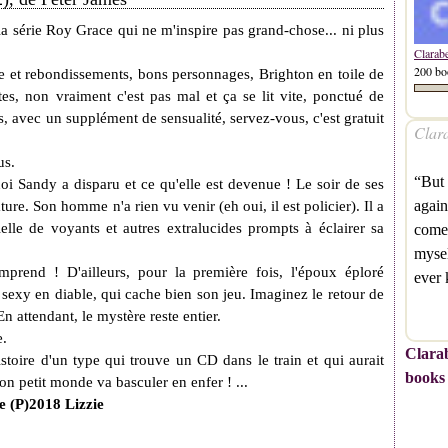
la série Roy Grace qui ne m'inspire pas grand-chose... ni plus
Clarab
200 bo
se et rebondissements, bons personnages, Brighton en toile de
es, non vraiment c'est pas mal et ça se lit vite, ponctué de
s, avec un supplément de sensualité, servez-vous, c'est gratuit
Clara
us.
“But 
uoi Sandy a disparu et ce qu'elle est devenue !
Le soir de ses
again
nature. Son homme n'a rien vu venir (eh oui, il est policier). Il a
lle de voyants et autres extralucides prompts à éclairer sa
comes
mysel
prend ! D'ailleurs, pour la première fois, l'époux éploré
ever
 sexy en diable, qui cache bien son jeu. Imaginez le retour de
 attendant, le mystère reste entier.
e.
Clarab
istoire d'un type qui trouve un CD dans le train et qui aurait
books
son petit monde va basculer en enfer ! ...
e (P)2018 Lizzie