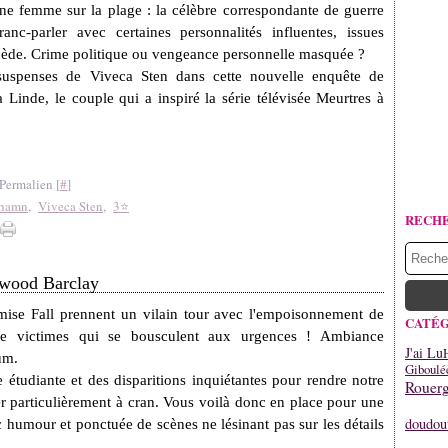
ne femme sur la plage : la célèbre correspondante de guerre
anc-parler avec certaines personnalités influentes, issues
uède.
Crime politique ou vengeance personnelle masquée ?
 suspenses de Viveca Sten dans cette nouvelle enquête de
Linde, le couple qui a inspiré la série télévisée Meurtres à
Permalien [
#
]
dhamn
,
Viveca Sten
,
3⭐
RECH
inwood Barclay
ise Fall prennent un vilain tour avec l'empoisonnement de
CATÉG
de victimes qui se bousculent aux urgences ! Ambiance
J'ai Lu
um.
Giboulé
tudiante et des disparitions inquiétantes pour rendre notre
Rouerg
particulièrement à cran. Vous voilà donc en place pour une
doudou
ec humour et ponctuée de scènes ne lésinant pas sur les détails