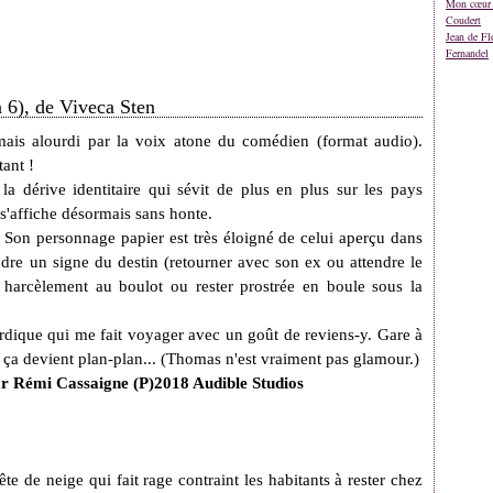
Mon cœur 
Coudert
Jean de Fl
Fernandel
 6), de Viveca Sten
ais alourdi par la voix atone du comédien (format audio).
tant !
a dérive identitaire qui sévit de plus en plus sur les pays
'affiche désormais sans honte.
on personnage papier est très éloigné de celui aperçu dans
endre un signe du destin (retourner avec son ex ou attendre le
 harcèlement au boulot ou rester prostrée en boule sous la
nordique qui me fait voyager avec un goût de reviens-y. Gare à
r ça devient plan-plan... (Thomas n'est vraiment pas glamour.)
ar Rémi Cassaigne (P)2018 Audible Studios
te de neige qui fait rage contraint les habitants à rester chez