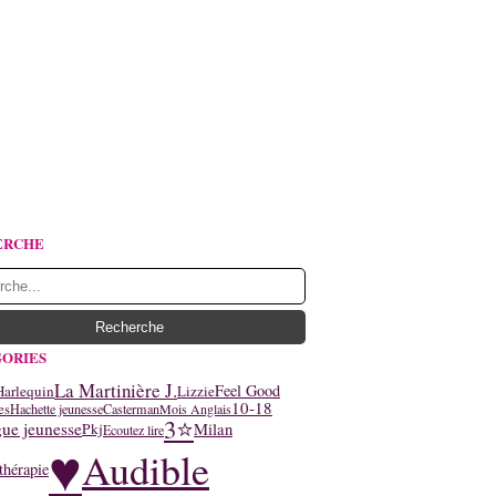
ERCHE
ORIES
La Martinière J.
Feel Good
Harlequin
Lizzie
10-18
es
Hachette jeunesse
Casterman
Mois Anglais
3⭐
ue jeunesse
Milan
Pkj
Ecoutez lire
♥
Audible
thérapie