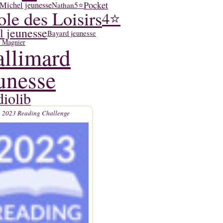
Pocket
Michel jeunesse
Nathan
5⭐
ole des Loisirs
4⭐
l jeunesse
Bayard jeunesse
y Magnier
llimard
unesse
iolib
2023 Reading Challenge