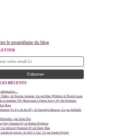
ter le propriétaire du blog
LETTER
LES RÉCENTS
 information...
s Trahis, de Nesrine Ammari, Lu par Marc Wilhelm & Élodie Lasne
e la chambre 705 (Bienvenue à l'hôtel Savoy #1) De Prudence
Ron Base
clatante (Le Lys de feu #2), de Jacquelyn Benson, Lu par Adelaide
Etincelles, par Alina Not
n (Joey Santana #1) de Karina Espinosa
e t'ai retrouvé (Summer #2) de Jenny Han
teintée de poison, de Judy I. Lin, Lu par Sandra Poirier