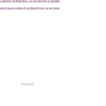
a déménagé, de Michel Bussi, Lu par Laure Filiu & Jean-Marc
orette (L'eau des collines #1) de Marcel Pagnol, Lu par Vincent
Publicité