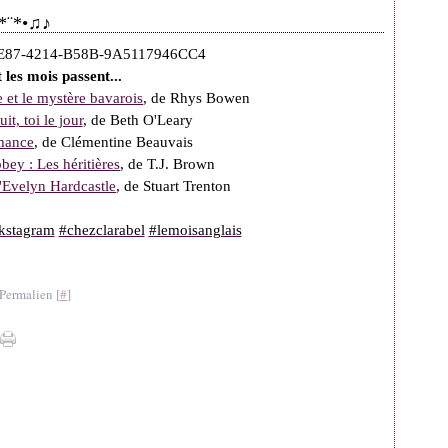
•*¨*•♫♪
 les mois passent...
 et le mystère bavarois
, de Rhys Bowen
it, toi le jour
, de Beth O'Leary
mance
, de Clémentine Beauvais
ey : Les héritières
, de T.J. Brown
'Evelyn Hardcastle
, de Stuart Trenton
kstagram
#chezclarabel
#lemoisanglais
Permalien [
#
]