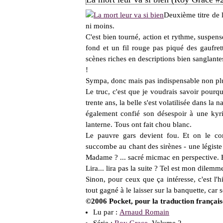
Deuxième titre de 
ni moins.
C'est bien tourné, action et rythme, suspen
fond et un fil rouge pas piqué des gaufrett
scènes riches en descriptions bien sanglante
!
Sympa, donc mais pas indispensable non pl
Le truc, c'est que je voudrais savoir pourq
trente ans, la belle s'est volatilisée dans la 
également confié son désespoir à une kyrie
lanterne. Tous ont fait chou blanc.
Le pauvre gars devient fou. Et on le com
succombe au chant des sirènes - une légiste
Madame ? ...
sacré micmac en perspective. En
Lira... lira pas la suite ? Tel est mon dilemm
Sinon, pour ceux que ça intéresse, c'est l'h
tout gagné à le laisser sur la banquette, car 
©2006 Pocket, pour la traduction français
Lu par :
Arnaud Romain