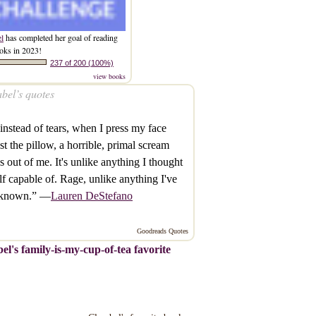
el
has completed her goal of reading
oks in 2023!
237 of 200 (100%)
view books
bel’s quotes
instead of tears, when I press my face
st the pillow, a horrible, primal scream
 out of me. It's unlike anything I thought
f capable of. Rage, unlike anything I've
 known.” —
Lauren DeStefano
Goodreads Quotes
el's family-is-my-cup-of-tea favorite