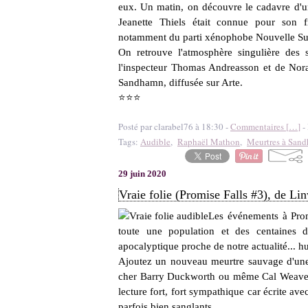
eux. Un matin, on découvre le cadavre d'u
Jeanette Thiels était connue pour son fr
notamment du parti xénophobe Nouvelle S
On retrouve l'atmosphère singulière des
l'inspecteur Thomas Andreasson et de Nora 
Sandhamn, diffusée sur Arte.
⭐⭐⭐
Posté par clarabel76 à 18:30 -
Commentaires [
…
]
- 
Tags:
Audible
,
Raphaël Mathon
,
Meurtres à San
29 juin 2020
Vraie folie (Promise Falls #3), de L
Les événements à Prom
toute une population et des centaines 
apocalyptique proche de notre actualité... h
Ajoutez un nouveau meurtre sauvage d'une é
cher Barry Duckworth ou même Cal Weaver 
lecture fort, fort sympathique car écrite av
parfois bien sanglants.