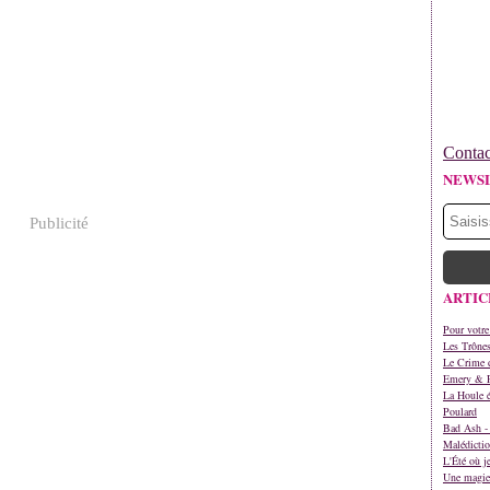
Contac
NEWS
Publicité
ARTIC
Pour votre
Les Trône
Le Crime d
Emery & 
La Houle é
Poulard
Bad Ash - 
Malédictio
L'Été où j
Une magie 