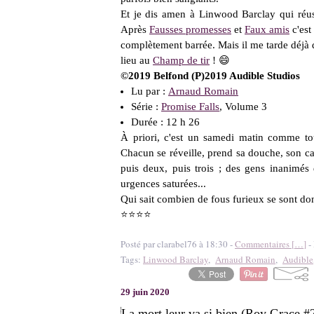
Et je dis amen à Linwood Barclay qui réuss
Après
Fausses promesses
et
Faux amis
c'est 
complètement barrée. Mais il me tarde déjà d
lieu au
Champ de tir
! 😄
©2019 Belfond (P)2019 Audible Studios
Lu par :
Arnaud Romain
Série :
Promise Falls
, Volume 3
Durée : 12 h 26
À priori, c'est un samedi matin comme to
Chacun se réveille, prend sa douche, son ca
puis deux, puis trois ; des gens inanimés d
urgences saturées...
Qui sait combien de fous furieux se sont do
⭐⭐⭐⭐
Posté par clarabel76 à 18:30 -
Commentaires [
…
]
- 
Tags:
Linwood Barclay
,
Arnaud Romain
,
Audible
29 juin 2020
La mort leur va si bien (Roy Grace #