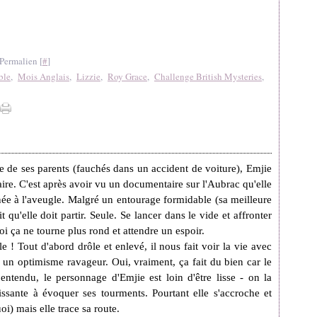
Permalien [
#
]
ble
,
Mois Anglais
,
Lizzie
,
Roy Grace
,
Challenge British Mysteries
,
e de ses parents (fauchés dans un accident de voiture), Emjie
aire. C'est après avoir vu un documentaire sur l'Aubrac qu'elle
ée à l'aveugle. Malgré un entourage formidable (sa meilleure
t qu'elle doit partir. Seule. Se lancer dans le vide et affronter
i ça ne tourne plus rond et attendre un espoir.
e ! Tout d'abord drôle et enlevé, il nous fait voir la vie avec
 un optimisme ravageur. Oui, vraiment, ça fait du bien car le
 entendu, le personnage d'Emjie est loin d'être lisse - on la
ssante à évoquer ses tourments. Pourtant elle s'accroche et
oi) mais elle trace sa route.