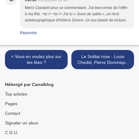
Carole
13/12/2006 18:46
Merci Clarabel pour ce commentaire. J'ai bien envie de l'offrir
à ma fille. <br /> <br /> J'ai lu « Jours de sable », un récit
autobiographique d'Hélène Dorion. Un pur plaisir de lecture.
Répondre
< Vous en voulez plus sur
Le Soldat rose - Louis
les fées ?
Chedid, Pierre Dominique
Burgaud & Cyril Houplain >
Hébergé par Canalblog
Top articles
Pages
Contact
Signaler un abus
C.G.U.