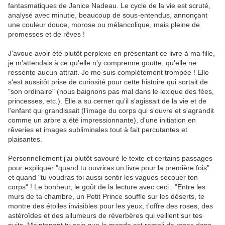
fantasmatiques de Janice Nadeau. Le cycle de la vie est scruté,
analysé avec minutie, beaucoup de sous-entendus, annonçant
une couleur douce, morose ou mélancolique, mais pleine de
promesses et de rêves !
J'avoue avoir été plutôt perplexe en présentant ce livre à ma fille,
je m'attendais à ce qu'elle n'y comprenne goutte, qu'elle ne
ressente aucun attrait. Je me suis complètement trompée ! Elle
s'est aussitôt prise de curiosité pour cette histoire qui sortait de
"son ordinaire" (nous baignons pas mal dans le lexique des fées,
princesses, etc.). Elle a su cerner qu'il s'agissait de la vie et de
l'enfant qui grandissait (l'image du corps qui s'ouvre et s'agrandit
comme un arbre a été impressionnante), d'une initiation en
rêveries et images subliminales tout à fait percutantes et
plaisantes.
Personnellement j'ai plutôt savouré le texte et certains passages
pour expliquer "quand tu ouvriras un livre pour la première fois"
et quand "tu voudras toi aussi sentir les vagues secouer ton
corps" ! Le bonheur, le goût de la lecture avec ceci : "Entre les
murs de ta chambre, un Petit Prince souffle sur les déserts, te
montre des étoiles invisibles pour les yeux, t'offre des roses, des
astéroïdes et des allumeurs de réverbères qui veillent sur tes