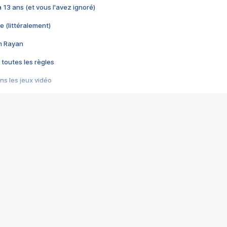
 a 13 ans (et vous l'avez ignoré)
e (littéralement)
im Rayan
 toutes les règles
s les jeux vidéo
us choquant de Rockstar ? - Le scandale BULLY
e plus moche de Steam
du RÊVE tourne au CAUCHEMAR
pendant 8 heures
it… à tort
umiliés par un jeu vidéo
ire - Final Fantasy 8
ti un empire - Age of Empires