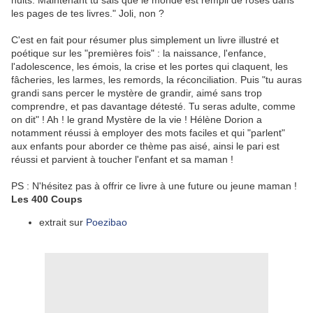
nuits. Maintenant tu sais que le monde est rempli de roses dans
les pages de tes livres." Joli, non ?
C'est en fait pour résumer plus simplement un livre illustré et
poétique sur les "premières fois" : la naissance, l'enfance,
l'adolescence, les émois, la crise et les portes qui claquent, les
fâcheries, les larmes, les remords, la réconciliation. Puis "tu auras
grandi sans percer le mystère de grandir, aimé sans trop
comprendre, et pas davantage détesté. Tu seras adulte, comme
on dit" ! Ah ! le grand Mystère de la vie ! Hélène Dorion a
notamment réussi à employer des mots faciles et qui "parlent"
aux enfants pour aborder ce thème pas aisé, ainsi le pari est
réussi et parvient à toucher l'enfant et sa maman !
PS : N'hésitez pas à offrir ce livre à une future ou jeune maman !
Les 400 Coups
extrait sur
Poezibao