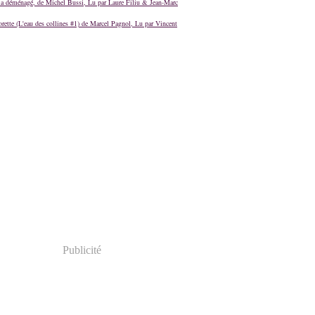
a déménagé, de Michel Bussi, Lu par Laure Filiu & Jean-Marc
orette (L'eau des collines #1) de Marcel Pagnol, Lu par Vincent
Publicité