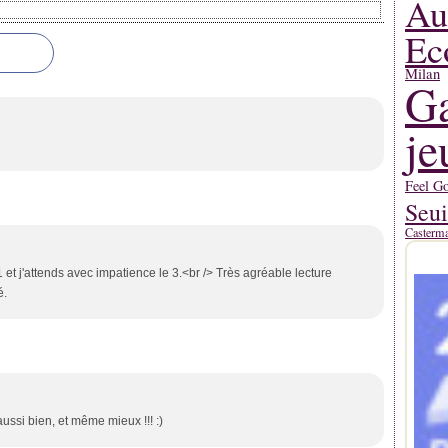
Au
Ec
Milan
Ga
je
Feel G
Seui
Casterm
 et j'attends avec impatience le 3.<br /> Très agréable lecture
é.
aussi bien, et même mieux !!! :)