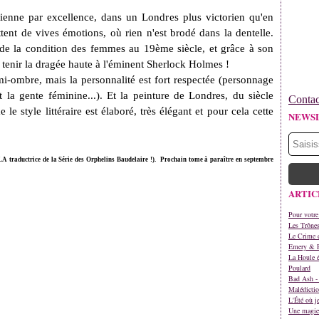
enne par excellence, dans un Londres plus victorien qu'en
ent de vives émotions, où rien n'est brodé dans la dentelle.
e de la condition des femmes au 19ème siècle, et grâce à son
 tenir la dragée haute à l'éminent Sherlock Holmes !
mi-ombre, mais la personnalité est fort respectée (personnage
 la gente féminine...). Et la peinture de Londres, du siècle
Contac
e style littéraire est élaboré, très élégant et pour cela cette
NEWS
A traductrice de la Série des Orphelins Baudelaire !). Prochain tome à paraître en septembre
ARTIC
Pour votre
Les Trône
Le Crime d
Emery & 
La Houle é
Poulard
Bad Ash - 
Malédictio
L'Été où j
Une magie 