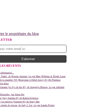
ter le propriétaire du blog
LETTER
LES RÉCENTS
 information...
s Trahis, de Nesrine Ammari, Lu par Marc Wilhelm & Élodie Lasne
e la chambre 705 (Bienvenue à l'hôtel Savoy #1) De Prudence
Ron Base
clatante (Le Lys de feu #2), de Jacquelyn Benson, Lu par Adelaide
Etincelles, par Alina Not
n (Joey Santana #1) de Karina Espinosa
e t'ai retrouvé (Summer #2) de Jenny Han
teintée de poison, de Judy I. Lin, Lu par Sandra Poirier