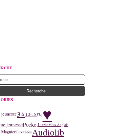
ERCHE
ORIES
♥
3⭐
10-18
 jeunesse
Pkj
Pocket
ue jeunesse
Lizzie
Mois Anglais
Audiolib
y Magnier
Giboulées