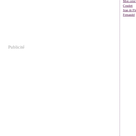
Mon cœur 
Coudert
Jean de Fl
Fernandel
Publicité