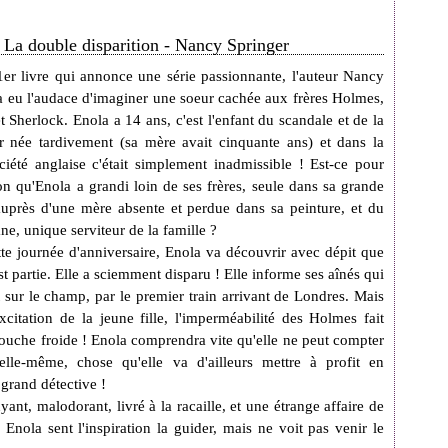
La double disparition - Nancy Springer
er livre qui annonce une série passionnante, l'auteur Nancy
a eu l'audace d'imaginer une soeur cachée aux frères Holmes,
t Sherlock. Enola a 14 ans, c'est l'enfant du scandale et de la
r née tardivement (sa mère avait cinquante ans) et dans la
iété anglaise c'était simplement inadmissible ! Est-ce pour
son qu'Enola a grandi loin de ses frères, seule dans sa grande
uprès d'une mère absente et perdue dans sa peinture, et du
ne, unique serviteur de la famille ?
tte journée d'anniversaire, Enola va découvrir avec dépit que
t partie. Elle a sciemment disparu ! Elle informe ses aînés qui
 sur le champ, par le premier train arrivant de Londres. Mais
excitation de la jeune fille, l'imperméabilité des Holmes fait
douche froide ! Enola comprendra vite qu'elle ne peut compter
elle-même, chose qu'elle va d'ailleurs mettre à profit en
 grand détective !
ant, malodorant, livré à la racaille, et une étrange affaire de
 Enola sent l'inspiration la guider, mais ne voit pas venir le