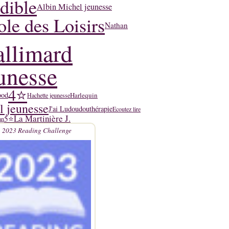
dible
Albin Michel jeunesse
ole des Loisirs
Nathan
llimard
unesse
4⭐
ood
Harlequin
Hachette jeunesse
l jeunesse
J'ai Lu
doudouthérapie
Ecoutez lire
La Martinière J.
5⭐
an
2023 Reading Challenge