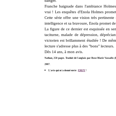
danger.
Franche baignade dans l'ambiance Holmesi
vrai ! Les enquêtes d'Enola Holmes promett
Cette série offre une vision très pertinent
intelligence et sa bravoure, Enola promet de
La figure de ce dernier est esquissée en se
taciturne, malade de dépression, dépréciant
victorien est brillamment étudiée ! De même l
lecture s'adresse plus à des "bons" lecteurs.
Dès 14 ans, à mon avis.
Nathan, 250 pages. Traduit de l'anglais par Rose-Marie Vassallo (L
2007.
L'avis qui m'a donné envie :
EMJY
!