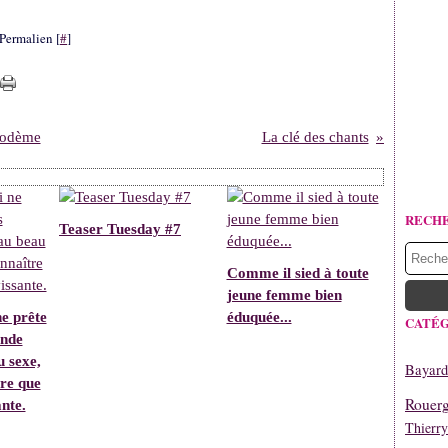
Permalien [
#
]
icodème
La clé des chants
RECH
Teaser Tuesday #7
Comme il sied à toute
jeune femme bien
e prête
éduquée...
CATÉG
ande
u sexe,
Bayard
tre que
Rouerg
nte.
Thierr