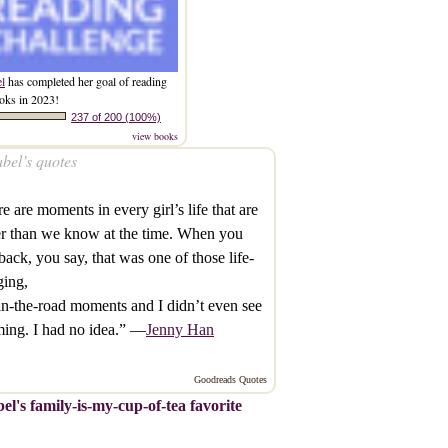
el
has completed her goal of reading
oks in 2023!
237 of 200 (100%)
view books
bel’s quotes
e are moments in every girl’s life that are
r than we know at the time. When you
back, you say, that was one of those life-
ging,
in-the-road moments and I didn’t even see
ming. I had no idea.” —
Jenny Han
Goodreads Quotes
el's family-is-my-cup-of-tea favorite