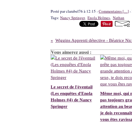
Posté par clarabel76 à 12:15 -
Commentaires [
…
]
- 
Tags:
Nancy Springer
,
Enola Holmes
,
Nathan
Wiggins Apprenti détective - Béatrice N
Vous aimerez aussi :
Le secret de l'éventail
(Les enquêtes d'Enola
Même moi, qui n
Holmes #4) de Nancy
pas toujours gr
Springer
attention au bea
je dois reconnaî
vous êtes ravissa