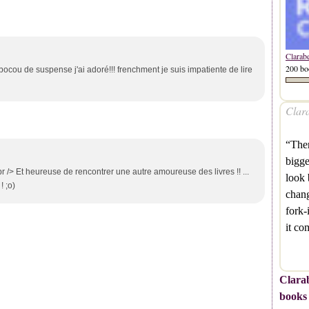
Clarab
200 bo
vec bocou de suspense j'ai adoré!!! frenchment je suis impatiente de lire
Clara
“Ther
bigge
<br /> Et heureuse de rencontrer une autre amoureuse des livres !! ...
look 
! ;o)
chan
fork-
it co
Clarab
books