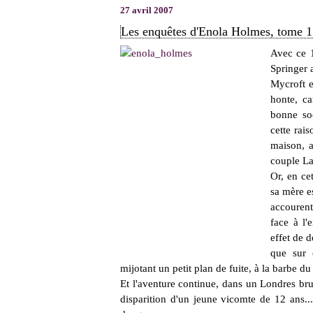
27 avril 2007
Les enquêtes d'Enola Holmes, tome 1 
Avec ce 1
Springer 
Mycroft e
honte, ca
bonne soc
cette rai
maison, a
couple La
Or, en ce
sa mère es
accourent
face à l'
effet de 
que sur 
mijotant un petit plan de fuite, à la barbe du
Et l'aventure continue, dans un Londres bruy
disparition d'un jeune vicomte de 12 ans...