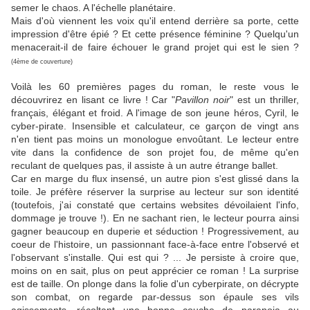
semer le chaos. A l'échelle planétaire.
Mais d'où viennent les voix qu'il entend derrière sa porte, cette
impression d'être épié ? Et cette présence féminine ? Quelqu'un
menacerait-il de faire échouer le grand projet qui est le sien ?
(4ème de couverture)
Voilà les 60 premières pages du roman, le reste vous le
découvrirez en lisant ce livre ! Car "
Pavillon noir
" est un thriller,
français, élégant et froid. A l'image de son jeune héros, Cyril, le
cyber-pirate. Insensible et calculateur, ce garçon de vingt ans
n'en tient pas moins un monologue envoûtant. Le lecteur entre
vite dans la confidence de son projet fou, de même qu'en
reculant de quelques pas, il assiste à un autre étrange ballet.
Car en marge du flux insensé, un autre pion s'est glissé dans la
toile. Je préfère réserver la surprise au lecteur sur son identité
(toutefois, j'ai constaté que certains websites dévoilaient l'info,
dommage je trouve !). En ne sachant rien, le lecteur pourra ainsi
gagner beaucoup en duperie et séduction ! Progressivement, au
coeur de l'histoire, un passionnant face-à-face entre l'observé et
l'observant s'installe. Qui est qui ? ... Je persiste à croire que,
moins on en sait, plus on peut apprécier ce roman ! La surprise
est de taille. On plonge dans la folie d'un cyberpirate, on décrypte
son combat, on regarde par-dessus son épaule ses vils