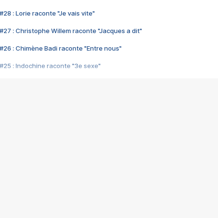
28 : Lorie raconte "Je vais vite"
#27 : Christophe Willem raconte "Jacques a dit"
#26 : Chimène Badi raconte "Entre nous"
#25 : Indochine raconte "3e sexe"
#24 : Zaho raconte "C'est chelou"
#23 : Patrick Bruel raconte "Au café des délices"
#22 : Kyo raconte "Le chemin"
#21 : Nolwenn Leroy raconte "Cassé"
#20 : Patrick Hernandez raconte "Born to be alive"
#19 : Lorie raconte "Près de moi"
#18 : Michael Jones raconte "A nos actes manqués" (avec Jean-Jacque
#17 : Khaled raconte "Aïcha"