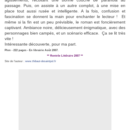
agissements, récoltant une bonne couche de paranoia au
passage. Puis, on assiste à un autre complot, à une mise en
place tout aussi rusée et intelligente. A la fois, confusion et
fascination se donnent la main pour enchanter le lecteur ! Et
même si la fin est un peu prévisible, le roman est foncièrement
captivant. Ambiance noire, délicieusement énigmatique, avec des
personnages bien campés, et un scénario efficace. Ça se lit très
vite !
Intéressante découverte, pour ma part.
Plon - 222 pages - En librairie Août 2007.
** Rentrée Littéraire 2007 **
Site de l'auteur :
www.thibaut-desaintpol.fr