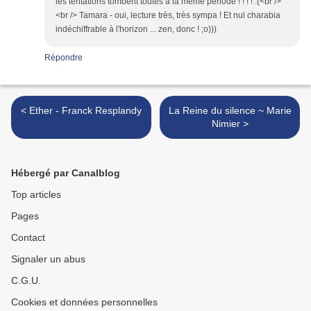
les tentations tombent toutes à la même période ! ! ! ! :(<br />
<br /> Tamara - oui, lecture très, très sympa ! Et nul charabia
indéchiffrable à l'horizon ... zen, donc ! ;o)))
Répondre
< Ether - Franck Resplandy
La Reine du silence ~ Marie
Nimier >
Hébergé par Canalblog
Top articles
Pages
Contact
Signaler un abus
C.G.U.
Cookies et données personnelles