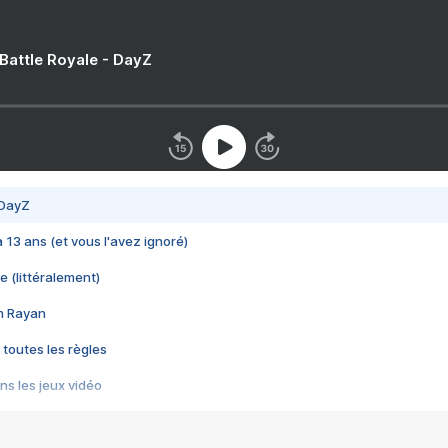
 Battle Royale - DayZ
 DayZ
 a 13 ans (et vous l'avez ignoré)
e (littéralement)
im Rayan
 toutes les règles
s les jeux vidéo
us choquant de Rockstar ? - Le scandale BULLY