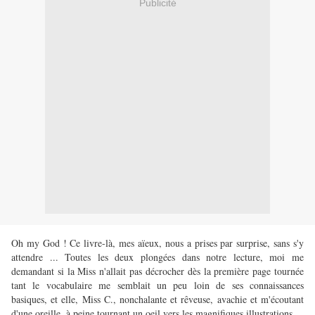
Publicité
Oh my God ! Ce livre-là, mes aïeux, nous a prises par surprise, sans s'y
attendre ... Toutes les deux plongées dans notre lecture, moi me
demandant si la Miss n'allait pas décrocher dès la première page tournée
tant le vocabulaire me semblait un peu loin de ses connaissances
basiques, et elle, Miss C., nonchalante et rêveuse, avachie et m'écoutant
d'une oreille, à peine tournant un oeil vers les magnifiques illustrations ...