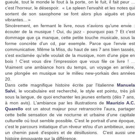
gueule, tout le monde le fout à la porte, on le fuit, il fait peur ...
c'est l'horreur, le désespoir. « Le spleen l'envahit et les notes qui
sortent de son saxophone se font alors plus aiguës et plus
vibrantes... »
Sincèrement, en fermant le livre, nous n'avions qu'une envie :
écouter de la musique ! Oui, du jazz - pourquoi pas ? Et c'est
dommage que ça manque, cette petite touche musicale, sous la
forme concrète d'un cd, par exemple. Parce que l'envie est
communicative. Même la Miss, du haut de ses 7 ans bien tassés,
s'est exclamée qu'elle voulait de la musique, nom d'une pipe en
bois ! C'est vous dire l'impression que vous file ce livre ! ...
Vraiment une ambiance hors du temps, un voyage en arrière,
une plongée en musique sur le milieu new-yorkais des années
20.
Dans cette magnifique histoire écrite par l'italienne
Manuela
Salvi
, le vocabulaire est recherché, le style est pointu, très joli
sous la langue, de quoi enchanter les jeunes enfants (dès 7 ans,
à mon avis). L'ambiance par les illustrations de
Maurizio A.C.
Quarello
est un atout majeur pour retranscrire l'aura, partager
cette belle sensation de vie nocturne et urbaine d'une capitale
culturelle où tout semble possible. C'est le portrait d'une époque,
c'est le parcours initiatique d'un rêveur et/ou d'un ambitieux, avec
un chemin pavé d'espoirs et de désillusions. C'est aussi une
histoire émouvante sur la différence.