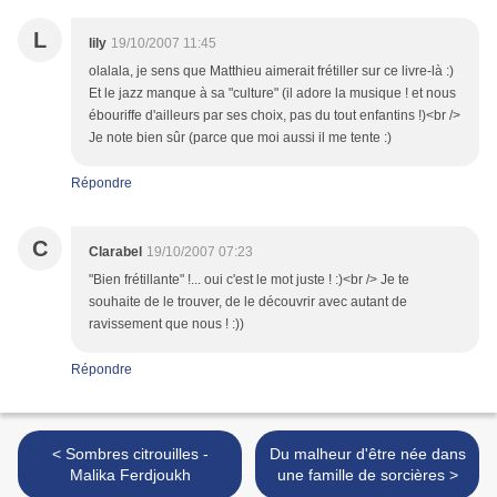
L
lily
19/10/2007 11:45
olalala, je sens que Matthieu aimerait frétiller sur ce livre-là :)
Et le jazz manque à sa "culture" (il adore la musique ! et nous
ébouriffe d'ailleurs par ses choix, pas du tout enfantins !)<br />
Je note bien sûr (parce que moi aussi il me tente :)
Répondre
C
Clarabel
19/10/2007 07:23
"Bien frétillante" !... oui c'est le mot juste ! :)<br /> Je te
souhaite de le trouver, de le découvrir avec autant de
ravissement que nous ! :))
Répondre
< Sombres citrouilles -
Du malheur d'être née dans
Malika Ferdjoukh
une famille de sorcières >