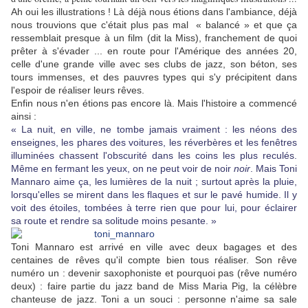
Ah oui les illustrations ! Là déjà nous étions dans l'ambiance, déjà
nous trouvions que c'était plus pas mal « balancé » et que ça
ressemblait presque à un film (dit la Miss), franchement de quoi
prêter à s'évader ... en route pour l'Amérique des années 20,
celle d'une grande ville avec ses clubs de jazz, son béton, ses
tours immenses, et des pauvres types qui s'y précipitent dans
l'espoir de réaliser leurs rêves.
Enfin nous n'en étions pas encore là. Mais l'histoire a commencé
ainsi :
« La nuit, en ville, ne tombe jamais vraiment : les néons des
enseignes, les phares des voitures, les réverbères et les fenêtres
illuminées chassent l'obscurité dans les coins les plus reculés.
Même en fermant les yeux, on ne peut voir de noir
noir
. Mais Toni
Mannaro aime ça, les lumières de la nuit ; surtout après la pluie,
lorsqu'elles se mirent dans les flaques et sur le pavé humide. Il y
voit des étoiles, tombées à terre rien que pour lui, pour éclairer
sa route et rendre sa solitude moins pesante. »
Toni Mannaro est arrivé en ville avec deux bagages et des
centaines de rêves qu'il compte bien tous réaliser. Son rêve
numéro un : devenir saxophoniste et pourquoi pas (rêve numéro
deux) : faire partie du jazz band de Miss Maria Pig, la célèbre
chanteuse de jazz. Toni a un souci : personne n'aime sa sale