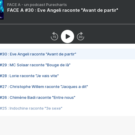
FACE A - un podcast Purecharts
FACE A #30 : Eve Angeli raconte "Avant de partir"
#30 : Eve Angeli raconte "Avant de partir"
#29 : MC Solaar raconte "Bouge de là"
28 : Lorie raconte "Je vais vite"
#27 : Christophe Willem raconte "Jacques a dit"
#26 : Chimène Badi raconte "Entre nous"
#25 : Indochine raconte "3e sexe"
#24 : Zaho raconte "C'est chelou"
#23 : Patrick Bruel raconte "Au café des délices"