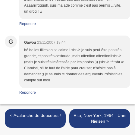
Aaaarrrrggggh, suis malade comme c'est pas permis ... vite,
un grog ! ://
Répondre
G
Gawou
23/11/2007 19:44
hé ho les filles on se calme!! <br /> je suis peut-être pas très
grande, et pas très costaude, mais attention attention!!<br />
(mais je suis très intéressée par les photos ;)) )<br /> ***<br />
Clarabel, s'il te faut de l'aide pour creuser, n'hésite pas à
demander ;) je saurais te donner des arguments irrésistibles,
compte sur moi!
Répondre
< Avalanche de douceurs !
Rita, New York, 1964 - Unni
Nielsen >