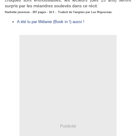
critiques sont enthousiastes, les lecteurs (dès 15 ans) seront
surpris par les méandres soulevés dans ce récit.
Hachette jeunesse - 357 pages - 16 € - Traduit de l'anglais par Luc Rigoureau.
A été lu par Mélanie (Book in !) aussi !
Publicité