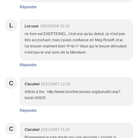
Répondre
L
Locsam
19/02/2008 15:30
ce livre est EXEPTIONEL, c'est vrai qu'au debut, ce n'est pas
très accrochant, mais j'avais confiance en Meg Rosoff, et je
l'ai trouver vraiment bien !!!<br /> Veux qui le trouve déroutant
n'ont pas le vrai sens de la litterature.
Répondre
C
Clarabel
10/12/2007 12:58
Article à lire : http://www.ricochet-jeunes.org/parudet.asp?
livrid=35829
Répondre
C
Clarabel
23/11/2007 21:02
Bizarrement je n'en doute pas une seconde ! ;o)))<br />