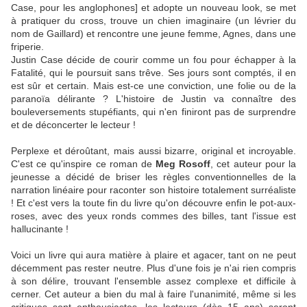
Case, pour les anglophones] et adopte un nouveau look, se met
à pratiquer du cross, trouve un chien imaginaire (un lévrier du
nom de Gaillard) et rencontre une jeune femme, Agnes, dans une
friperie.
Justin Case décide de courir comme un fou pour échapper à la
Fatalité, qui le poursuit sans trêve. Ses jours sont comptés, il en
est sûr et certain. Mais est-ce une conviction, une folie ou de la
paranoïa délirante ? L'histoire de Justin va connaître des
bouleversements stupéfiants, qui n'en finiront pas de surprendre
et de déconcerter le lecteur !
Perplexe et déroûtant, mais aussi bizarre, original et incroyable.
C'est ce qu'inspire ce roman de
Meg Rosoff
, cet auteur pour la
jeunesse a décidé de briser les règles conventionnelles de la
narration linéaire pour raconter son histoire totalement surréaliste
! Et c'est vers la toute fin du livre qu'on découvre enfin le pot-aux-
roses, avec des yeux ronds commes des billes, tant l'issue est
hallucinante !
Voici un livre qui aura matière à plaire et agacer, tant on ne peut
décemment pas rester neutre. Plus d'une fois je n'ai rien compris
à son délire, trouvant l'ensemble assez complexe et difficile à
cerner. Cet auteur a bien du mal à faire l'unanimité, même si les