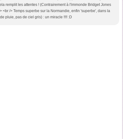
 cela remplit les attentes ! (Contrairement à l'immonde Bridget Jones
)<br /> <br /> Temps superbe sur la Normandie, enfin 'superbe', dans la
 pluie, pas de ciel gris) : un miracle !!!! :D