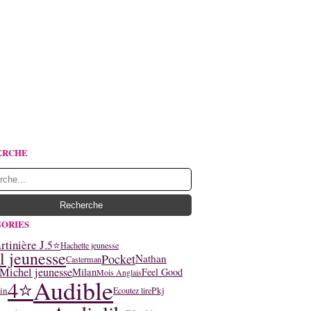
ERCHE
ORIES
tinière J.
5⭐
Hachette jeunesse
l jeunesse
Pocket
Nathan
Casterman
Michel jeunesse
Milan
Feel Good
Mois Anglais
Audible
4⭐
in
Pkj
Ecoutez lire