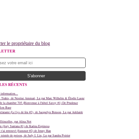
ter le propriétaire du blog
LETTER
LES RÉCENTS
 information...
s Trahis, de Nesrine Ammari, Lu par Marc Wilhelm & Élodie Lasne
e la chambre 705 (Bienvenue à l'hôtel Savoy #1) De Prudence
Ron Base
clatante (Le Lys de feu #2), de Jacquelyn Benson, Lu par Adelaide
Etincelles, par Alina Not
n (Joey Santana #1) de Karina Espinosa
e t'ai retrouvé (Summer #2) de Jenny Han
teintée de poison, de Judy I. Lin, Lu par Sandra Poirier