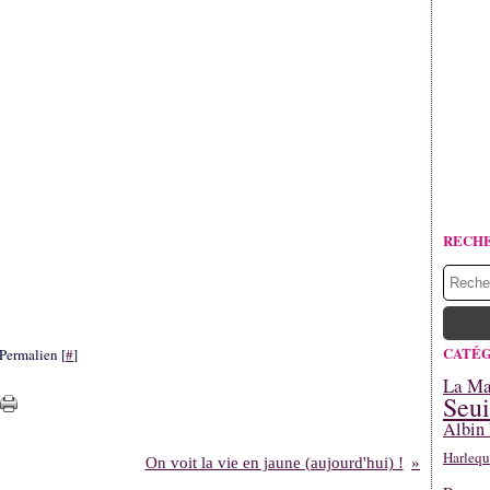
RECH
CATÉG
Permalien [
#
]
La Mar
Seui
Albin 
Harlequ
On voit la vie en jaune (aujourd'hui) !