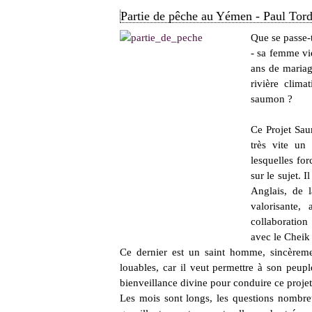
Partie de pêche au Yémen - Paul Tor
Que se passe-t
- sa femme vie
ans de mariag
rivière clima
saumon ?
Ce Projet Sau
très vite un
lesquelles fo
sur le sujet. 
Anglais, de 
valorisante,
collaboration
avec le Che
Ce dernier est un saint homme, sincèreme
louables, car il veut permettre à son peup
bienveillance divine pour conduire ce projet
Les mois sont longs, les questions nombreu