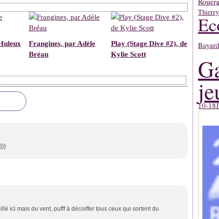
Rouerg
Thierr
Ec
 Huleux
Frangines, par Adèle
Play (Stage Dive #2), de
Bayard
Bréau
Kylie Scott
Ga
je
10-18
J
}}}
é ici mais du vent, pufff à décoiffer tous ceux qui sortent du