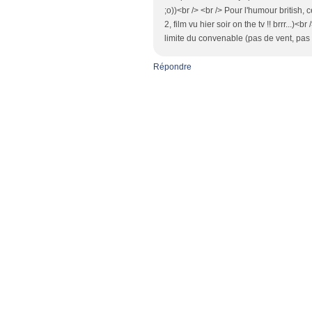
;o))<br /> <br /> Pour l'humour british,
2, film vu hier soir on the tv !! brrr...
limite du convenable (pas de vent, pas de
Répondre