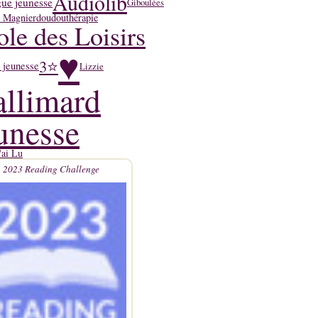
Audiolib
ue jeunesse
Giboulées
y Magnier
doudouthérapie
ole des Loisirs
♥
3⭐
 jeunesse
Lizzie
llimard
unesse
'ai Lu
2023 Reading Challenge