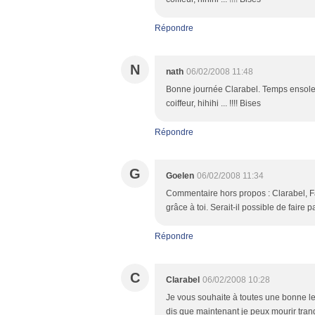
Répondre
N
nath
06/02/2008 11:48
Bonne journée Clarabel. Temps ensoleill
coiffeur, hihihi ... !!!! Bises
Répondre
G
Goelen
06/02/2008 11:34
Commentaire hors propos : Clarabel, Fa
grâce à toi. Serait-il possible de faire p
Répondre
C
Clarabel
06/02/2008 10:28
Je vous souhaite à toutes une bonne lect
dis que maintenant je peux mourir tranqu