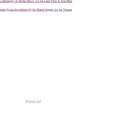
a déménagé, de Michel Bussi, Lu par Laure Filiu & Jean-Marc
orette (L'eau des collines #1) de Marcel Pagnol, Lu par Vincent
Publicité