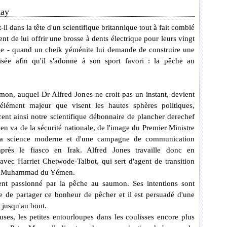
day
-il dans la tête d'un scientifique britannique tout à fait comblé
nt de lui offrir une brosse à dents électrique pour leurs vingt
e - quand un cheik yéménite lui demande de construire une
tisée afin qu'il s'adonne à son sport favori : la pêche au
mon, auquel Dr Alfred Jones ne croit pas un instant, devient
 élément majeur que visent les hautes sphères politiques,
rcent ainsi notre scientifique débonnaire de plancher derechef
Il en va de la sécurité nationale, de l'image du Premier Ministre
la science moderne et d'une campagne de communication
 après le fiasco en Irak. Alfred Jones travaille donc en
 avec Harriet Chetwode-Talbot, qui sert d'agent de transition
ik Muhammad du Yémen.
nt passionné par la pêche au saumon. Ses intentions sont
le de partager ce bonheur de pêcher et il est persuadé d'une
 jusqu'au bout.
ses, les petites entourloupes dans les coulisses encore plus