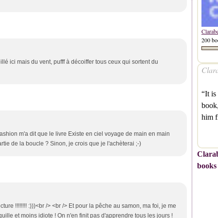
Clarab
200 bo
é ici mais du vent, pufff à décoiffer tous ceux qui sortent du
Clara
“It i
book,
him 
shion m'a dit que le livre Existe en ciel voyage de main en main
artie de la boucle ? Sinon, je crois que je l'achèterai ;-)
Clarab
books
ure !!!!!!!! :)))<br /> <br /> Et pour la pêche au samon, ma foi, je me
ille et moins idiote ! On n'en finit pas d'apprendre tous les jours !