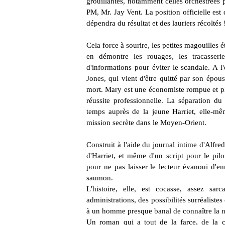
grouillantes, notamment celles orchestrées
PM, Mr. Jay Vent. La position officielle est d
dépendra du résultat et des lauriers récoltés 
Cela force à sourire, les petites magouilles
en démontre les rouages, les tracasserie
d'informations pour éviter le scandale. A l
Jones, qui vient d'être quitté par son épou
mort. Mary est une économiste rompue et ple
réussite professionnelle. La séparation du
temps auprès de la jeune Harriet, elle-m
mission secrète dans le Moyen-Orient.
Construit à l'aide du journal intime d'Alfred,
d'Harriet, et même d'un script pour le pilo
pour ne pas laisser le lecteur évanoui d'en
saumon.
L'histoire, elle, est cocasse, assez sar
administrations, des possibilités surréalistes
à un homme presque banal de connaître la not
Un roman qui a tout de la farce, de la c