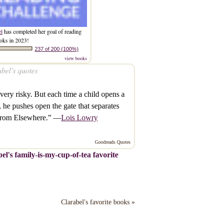
el
has completed her goal of reading
oks in 2023!
237 of 200 (100%)
view books
bel’s quotes
s very risky. But each time a child opens a
 he pushes open the gate that separates
from Elsewhere.” —
Lois Lowry
Goodreads Quotes
el's family-is-my-cup-of-tea favorite
Clarabel's favorite books »