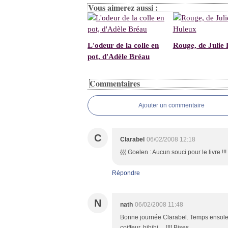
Vous aimerez aussi :
L'odeur de la colle en
Rouge, de Julie
pot, d'Adèle Bréau
Commentaires
Ajouter un commentaire
C
Clarabel
06/02/2008 12:18
{{{ Goelen : Aucun souci pour le livre !!! 
Répondre
N
nath
06/02/2008 11:48
Bonne journée Clarabel. Temps ensoleill
coiffeur, hihihi ... !!!! Bises