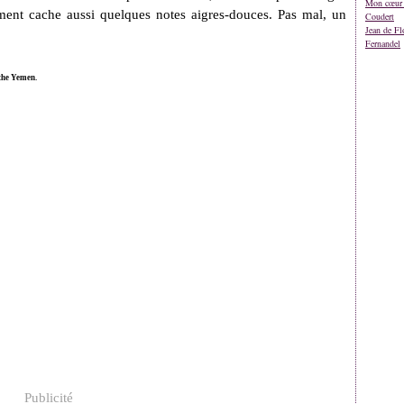
Mon cœur 
ement cache aussi quelques notes aigres-douces. Pas mal, un
Coudert
Jean de Fl
Fernandel
 the Yemen.
Publicité