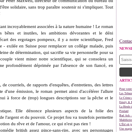
 par Peter Maxwell, directeur de communication du bureau du
'être solidaire, sans trop paraître soutenir ni s'impliquer. Tout
!
 étant incroyablement associées à la nature humaine ! Le roman
s bêtes et inutiles, les ambitions dévorantes et le déni
'écart des ergotages pompeux, il y a notre scientifique, Fred
Contac
se - exilée en Suisse pour remplacer un collège malade, puis
NEWS
ine de détermination, qui sacrifie sa vie personnelle pour sa
 couple vient miner notre scientifique, qui se consolera un
ême profondément déprimée par l'absence de son fiancé, en
ARTIC
 de courriels, de rapports d'enquêtes, d'entretiens, des lettres
Pour votre
te d'une émission, le roman permet ainsi d'accélérer l'allure
Les Trône
nui à force de (trop) longues descriptions sur la pêche et le
Le Crime d
Emery & 
La Houle é
castique. Elle dénonce plusieurs aspects de la folie des
Poulard
Bad Ash - 
 de l'argent et du pouvoir. Ce projet fou va toutefois permettre
Malédictio
ion du rêve et de l'amour, ce qui n'est pas rien !
L'Été où j
Une magie 
omédie british assez pince-sans-rire, avec ses personnages