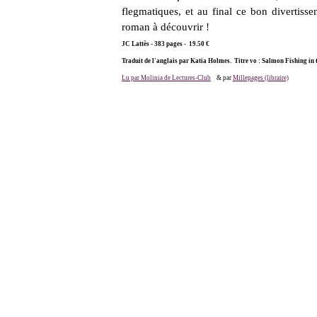
flegmatiques, et au final ce bon divertiss
roman à découvrir !
JC Lattès - 383 pages - 19.50 €
Traduit de l'anglais par Katia Holmes. Titre vo : Salmon Fishing in
Lu par Molinia de Lectures-Club
& par
Millepages (libraire)