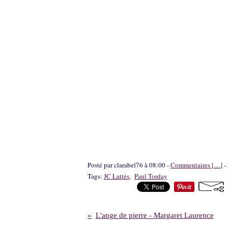
Posté par clarabel76 à 08:00 -
Commentaires [
…
]
- 
Tags:
JC Lattès
,
Paul Torday
L'ange de pierre - Margaret Laurence