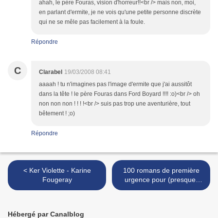
ahah, le père Fouras, vision d'horreur!!<br /> mais non, moi,
en parlant d'ermite, je ne vois qu'une petite personne discrète
qui ne se mêle pas facilement à la foule.
Répondre
C
Clarabel
19/03/2008 08:41
aaaah ! tu n'imagines pas l'image d'ermite que j'ai aussitôt
dans la tête ! le père Fouras dans Ford Boyard !!!! :o)<br /> oh
non non non ! ! ! !<br /> suis pas trop une aventurière, tout
bêtement ! ;o)
Répondre
< Ker Violette - Karine
100 romans de première
Fougeray
urgence pour (presque)
tout soigner - Stéphanie
Janicot >
Hébergé par Canalblog