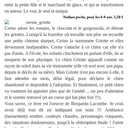
entre la petite fille et le marchand de glace, et qui se transformera
en amour. Le vrai, le seul et unique.
Nathan poche, pour les 6-9 ans. 5,50 €
Cerise adore les romans, le chocolat et le gorgonzola, et déteste
les griottes. Lorsqu'à la fourrière où travaille son père on recueille
une petite chienne sharpei, Cerise la surnomme Griotte et elles
deviennent inséparables. Cerise s'attache à ce chien car elle n'a
pas d'amis. A l'école, les enfants chuchotent en parlant d'elle, ils se
moquent de son physique. Le chien Griotte apparaît comme un
rayon de soleil dans sa vie tristounette (elle vit seul avec son papa,
depuis le décès de sa mère). Mais Griotte n'est pas encore à elle, il
faut attendre un mois, délai légal, pour déclarer le chien
abandonné et disponible à l'adoption. Et finalement, ce petit chien
va vraiment lui apporter plus que de l'amitié ... un peu d'attention
et le sourire retrouvé (et un coeur qui bat plus fort !!!).
Vous savez, ce livre est l'oeuvre de Benjamin Lacombe. Je crois
avoir déjà tout dit en indiquant son nom !!! Ambiance
(faussement) sombre, couleurs chaudes, personnages craquants,
des situations douloureuses, jusqu'à la rédemption finale ! J'aime