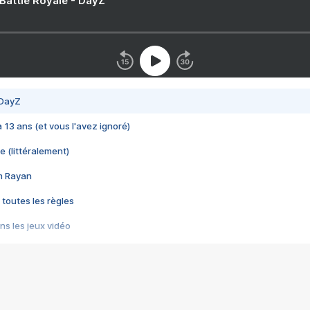
 Battle Royale - DayZ
 DayZ
 a 13 ans (et vous l'avez ignoré)
e (littéralement)
im Rayan
 toutes les règles
s les jeux vidéo
us choquant de Rockstar ? - Le scandale BULLY
e plus moche de Steam
du RÊVE tourne au CAUCHEMAR