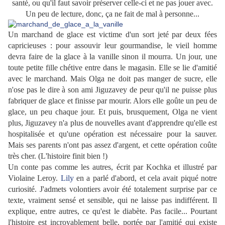
santé, ou qu'il faut savoir préserver celle-ci et ne pas jouer avec.
Un peu de lecture, donc, ça ne fait de mal à personne...
Un marchand de glace est victime d'un sort jeté par deux fées
capricieuses : pour assouvir leur gourmandise, le vieil homme
devra faire de la glace à la vanille sinon il mourra. Un jour, une
toute petite fille chétive entre dans le magasin. Elle se lie d'amitié
avec le marchand. Mais Olga ne doit pas manger de sucre, elle
n'ose pas le dire à son ami Jiguzavey de peur qu'il ne puisse plus
fabriquer de glace et finisse par mourir. Alors elle goûte un peu de
glace, un peu chaque jour. Et puis, brusquement, Olga ne vient
plus, Jiguzavey n'a plus de nouvelles avant d'apprendre qu'elle est
hospitalisée et qu'une opération est nécessaire pour la sauver.
Mais ses parents n'ont pas assez d'argent, et cette opération coûte
très cher. (
L'histoire finit bien !)
Un conte pas comme les autres, écrit par Kochka et illustré par
Violaine Leroy.
Lily
en a parlé d'abord, et cela avait piqué notre
curiosité. J'admets volontiers avoir été totalement surprise par ce
texte, vraiment sensé et sensible, qui ne laisse pas indifférent. Il
explique, entre autres, ce qu'est le diabète. Pas facile... Pourtant
l'histoire est incroyablement belle, portée par l'amitié qui existe