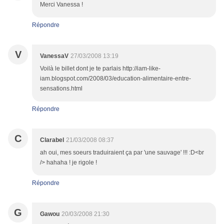
Merci Vanessa !
Répondre
V
VanessaV
27/03/2008 13:19
Voilà le billet dont je te parlais http://iam-like-
iam.blogspot.com/2008/03/education-alimentaire-entre-
sensations.html
Répondre
C
Clarabel
21/03/2008 08:37
ah oui, mes soeurs traduiraient ça par 'une sauvage' !!! :D<br
/> hahaha ! je rigole !
Répondre
G
Gawou
20/03/2008 21:30