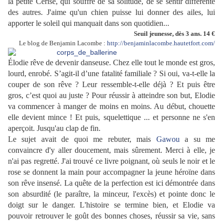
la petite Cerise, qui souffre de sa solitude, de se sentir différente
des autres. J'aime qu'un chien puisse lui donner des ailes, lui
apporter le soleil qui manquait dans son quotidien...
Seuil jeunesse, dès 3 ans. 14 €
Le blog de Benjamin Lacombe :
http://benjaminlacombe.hautetfort.com/
Élodie rêve de devenir danseuse. Chez elle tout le monde est gros,
lourd, enrobé. S’agit-il d’une fatalité familiale ? Si oui, va-t-elle la
couper de son rêve ? Leur ressemble-t-elle déjà ? Et puis être
gros, c’est quoi au juste ? Pour réussir à atteindre son but, Elodie
va commencer à manger de moins en moins. Au début, chouette
elle devient mince ! Et puis, squelettique ... et personne ne s'en
aperçoit. Jusqu'au clap de fin.
Le sujet avait de quoi me rebuter, mais
Gawou
a su me
convaincre d'y aller doucement, mais sûrement. Merci à elle, je
n'ai pas regretté. J'ai trouvé ce livre poignant, où seuls le noir et le
rose se donnent la main pour accompagner la jeune héroïne dans
son rêve insensé. La quête de la perfection est ici démontrée dans
son absurdité (le paraître, la minceur, l'excès) et pointe donc le
doigt sur le danger. L'histoire se termine bien, et Elodie va
pouvoir retrouver le goût des bonnes choses, réussir sa vie, sans