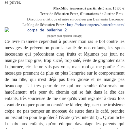
se priver.
MaxMilo jeunesse, à partir de 5 ans. 13,00 €
Texte de Sébastien Perez, illustrations de Justine Brax.
Direction artistique et mise en couleur par Benjamin Lacombe.
Le blog de Sébastien Perez :
http://sebastienperez.hautetfort.com/
(cliquez pour agrandir l'image)
Ce livre m'amène cependant à pousser mon ras-le-bol contre les
messages de prévention pour la santé de nos enfants, les spots
incessants qui préconisent cinq fruits et légumes par jour, ne
mange pas trop gras, trop sucré, trop salé, évite de grignoter dans
la journée, etc. Je ne sais pas vous, mais moi ça me gonfle. Ces
messages prennent de plus en plus l'emprise sur le comportement
de ma fille, qui n'est déjà pas bien grosse et ne mange pas
beaucoup. J'ai très peur de ce qui me semble désormais un
harcèlement, très peur du chemin qui se fait dans la tête des
enfants, très soucieuse de me dire qu'ils vont regarder à deux fois
avant de craquer pour un deuxième kinder, déguster une troisième
crèpe, ne pas tremper un morceau de sucre dans le café, prendre
un biscuit bn pour le goûter à l'école (c'est interdit !)... Qu'on fiche
la paix aux enfants, qu'on éduque davantage les parents qui