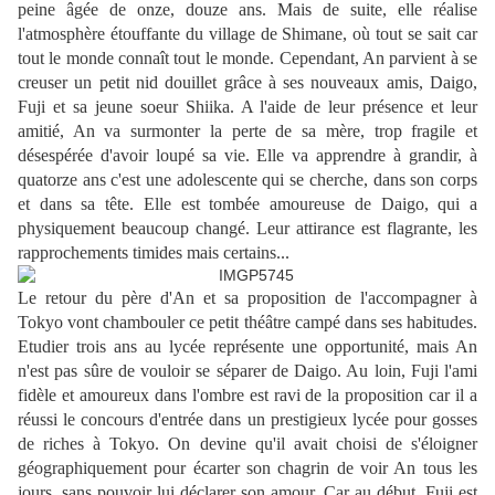
peine âgée de onze, douze ans. Mais de suite, elle réalise
l'atmosphère étouffante du village de Shimane, où tout se sait car
tout le monde connaît tout le monde. Cependant, An parvient à se
creuser un petit nid douillet grâce à ses nouveaux amis, Daigo,
Fuji et sa jeune soeur Shiika. A l'aide de leur présence et leur
amitié, An va surmonter la perte de sa mère, trop fragile et
désespérée d'avoir loupé sa vie. Elle va apprendre à grandir, à
quatorze ans c'est une adolescente qui se cherche, dans son corps
et dans sa tête. Elle est tombée amoureuse de Daigo, qui a
physiquement beaucoup changé. Leur attirance est flagrante, les
rapprochements timides mais certains...
Le retour du père d'An et sa proposition de l'accompagner à
Tokyo vont chambouler ce petit théâtre campé dans ses habitudes.
Etudier trois ans au lycée représente une opportunité, mais An
n'est pas sûre de vouloir se séparer de Daigo. Au loin, Fuji l'ami
fidèle et amoureux dans l'ombre est ravi de la proposition car il a
réussi le concours d'entrée dans un prestigieux lycée pour gosses
de riches à Tokyo. On devine qu'il avait choisi de s'éloigner
géographiquement pour écarter son chagrin de voir An tous les
jours, sans pouvoir lui déclarer son amour. Car au début, Fuji est