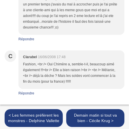
un premier temps j'avais du mal à accrocher puis je l'ai préte
à une cliente-ami qui à les meme gous que moi et qui a
adoré!!!! du coup je l'ai repris en 2 eme lecture et là j'ai ete
embarqué...morale de l'histoire il faut des fois laissé une
deuxieme chance!!! ;o)
Répondre
C
Clarabel
16/06/2008 17:48
Fashion, <br /> Oui Chimère a, semble-t-il, beaucoup aimé
également !!!<br /> Elle a bien raison !<br /> <br /> Mélanie,
<br /> déjà la dèche ? Mais les soldes vont commencer à la
fin du mois (pour la france) !!!!!!
Répondre
< Les femmes préfèrent les
Demain matin si tout va
monstres - Delphine Vallette
bien - Cécile Krug >