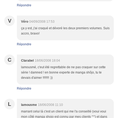
Répondre
V
Véro
04/09/2008 17:53
ça y est, j'ai craqué et dévoré les deux premiers volumes. Suis
accro, bravo!
Répondre
C
Clarabel
18/06/2008 18:04
lamousmé, c'eut été regrettable de ne pas craquer sur cette
série ! damned ! en bonne experte de manga shôjo, tu te
devais d'aimer !!!!!!!! :))
Répondre
L
lamousme
18/06/2008 11:10
marrant celui là c'est un client qui me l'a conseillé (voui voui
mon côté manga shojo est connu par mes clients ^^) et dans