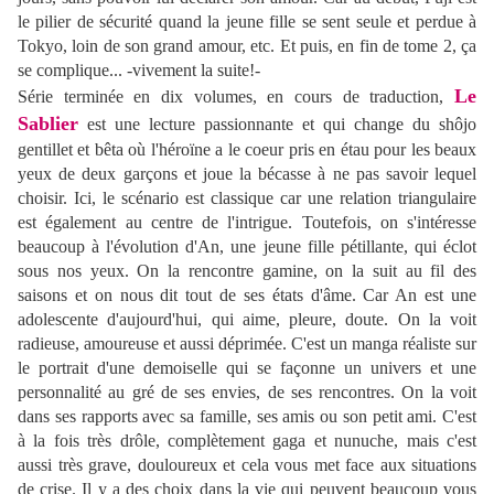
le pilier de sécurité quand la jeune fille se sent seule et perdue à
Tokyo, loin de son grand amour, etc. Et puis, en fin de tome 2, ça
se complique... -vivement la suite!-
Le
Série terminée en dix volumes, en cours de traduction,
Sablier
est une lecture passionnante et qui change du shôjo
gentillet et bêta où l'héroïne a le coeur pris en étau pour les beaux
yeux de deux garçons et joue la bécasse à ne pas savoir lequel
choisir. Ici, le scénario est classique car une relation triangulaire
est également au centre de l'intrigue. Toutefois, on s'intéresse
beaucoup à l'évolution d'An, une jeune fille pétillante, qui éclot
sous nos yeux. On la rencontre gamine, on la suit au fil des
saisons et on nous dit tout de ses états d'âme. Car An est une
adolescente d'aujourd'hui, qui aime, pleure, doute. On la voit
radieuse, amoureuse et aussi déprimée. C'est un manga réaliste sur
le portrait d'une demoiselle qui se façonne un univers et une
personnalité au gré de ses envies, de ses rencontres. On la voit
dans ses rapports avec sa famille, ses amis ou son petit ami. C'est
à la fois très drôle, complètement gaga et nunuche, mais c'est
aussi très grave, douloureux et cela vous met face aux situations
de crise. Il y a des choix dans la vie qui peuvent beaucoup vous