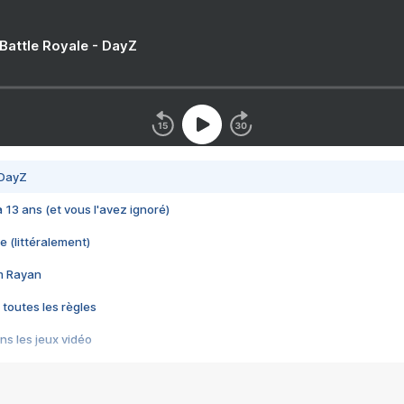
 Battle Royale - DayZ
 DayZ
 a 13 ans (et vous l'avez ignoré)
e (littéralement)
im Rayan
 toutes les règles
s les jeux vidéo
us choquant de Rockstar ? - Le scandale BULLY