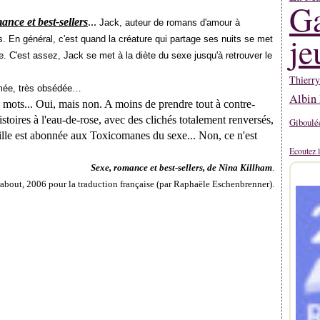
Ga
ance et best-sellers
...
Jack, auteur de romans d'amour à
je
s. En général, c'est quand la créature qui partage ses nuits se met
e. C'est assez, Jack se met à la diète du sexe jusqu'à retrouver le
Thierr
umée, très obsédée…
Albin 
mots... Oui, mais non. A moins de prendre tout à contre-
istoires à l'eau-de-rose, avec des clichés totalement renversés,
Giboulé
a fille est abonnée aux Toxicomanes du sexe... Non, ce n'est
Ecoutez l
Sexe, romance et best-sellers, de Nina Killham
.
about, 2006 pour la traduction française (par Raphaële Eschenbrenner).