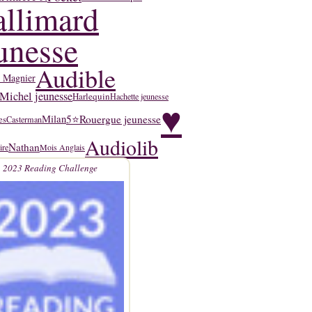
llimard
unesse
Audible
y Magnier
Michel jeunesse
Harlequin
Hachette jeunesse
♥
5⭐
Rouergue jeunesse
Milan
es
Casterman
Audiolib
Nathan
ire
Mois Anglais
2023 Reading Challenge