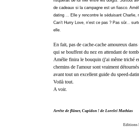
risquerait de lui filer entre les doigts. Surtout 
de cadeaux si la campagne est un fiasco. Amélie
dating ... Elle y rencontre le séduisant Charli
Can’t Hurry Love, n’est ce pas ? Pas sûr... surt
elle.
En fait, pas de cache-cache amoureux dans c
qui se bouffent du nez en attendant de tombe
Amélie finira le bouquin (j'ai même triché en 
chemins de l'amour sont vraiment détournés 
avant tout un excellent guide du speed-dati
Voilà tout.
A voir.
Arrête de flâner, Cupidon ! de Lorelei Mathias
Editions 