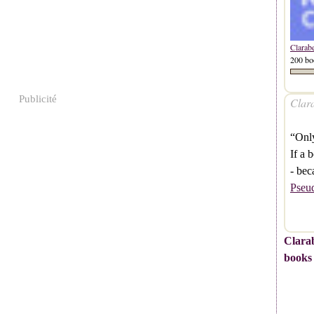
Clarab
200 bo
Publicité
Clara
“Onl
If a 
- bec
Pseu
Clarab
books