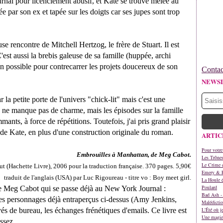
ournal pour licenciement abusif, et Kate se trouve mêlée au
e par son ex et tapée sur les doigts car ses jupes sont trop
use rencontre de Mitchell Hertzog, le frère de Stuart. Il est
C'est aussi la brebis galeuse de sa famille (huppée, archi
son possible pour contrecarrer les projets doucereux de son
Contac
NEWS
 la petite porte de l'univers "chick-lit" mais c'est une
 ne manque pas de charme, mais les épisodes sur la famille
ants, à force de répétitions. Toutefois, j'ai pris grand plaisir
 de Kate, en plus d'une construction originale du roman.
ARTIC
Pour votre
Embrouilles à Manhattan, de Meg Cabot.
Les Trône
Le Crime d
t (Hachette Livre), 2006 pour la traduction française. 370 pages. 5,90€
Emery & 
traduit de l'anglais (USA) par Luc Rigoureau - titre vo : Boy meet girl.
La Houle é
Poulard
e de Meg Cabot qui se passe déjà au New York Journal :
Bad Ash - 
es personnages déjà entraperçus ci-dessus (Amy Jenkins,
Malédictio
és de bureau, les échanges frénétiques d'emails. Ce livre est
L'Été où j
Une magie 
ssez.