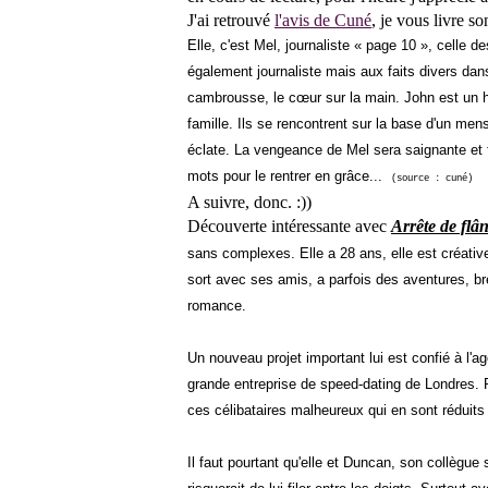
J'ai retrouvé
l'avis de Cuné
, je vous livre so
Elle, c'est Mel, journaliste « page 10 », celle d
également journaliste mais aux faits divers dan
cambrousse, le cœur sur la main. John est un h
famille. Ils se rencontrent sur la base d'un men
éclate. La vengeance de Mel sera saignante et 
mots pour le rentrer en grâce...
(source : cuné)
A suivre, donc. :))
Découverte intéressante avec
Arrête de
flân
sans complexes. Elle a 28 ans, elle est créativ
sort avec ses amis, a parfois des aventures, bre
romance.
Un nouveau projet important lui est confié à l'a
grande entreprise de speed-dating de Londres. R
ces célibataires malheureux qui en sont réduits
Il faut pourtant qu'elle et Duncan, son collègue s