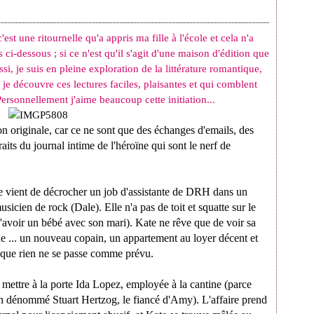
'est une ritournelle qu'a appris ma fille à l'école et cela n'a
ci-dessous ; si ce n'est qu'il s'agit d'une maison d'édition que
ssi, je suis en pleine exploration de la littérature romantique,
e, je découvre ces lectures faciles, plaisantes et qui comblent
Personnellement j'aime beaucoup cette initiation...
n originale, car ce ne sont que des échanges d'emails, des
aits du journal intime de l'héroïne qui sont le nerf de
ate vient de décrocher un job d'assistante de DRH dans un
sicien de rock (Dale). Elle n'a pas de toit et squatte sur le
d'avoir un bébé avec son mari). Kate ne rêve que de voir sa
ue ... un nouveau copain, un appartement au loyer décent et
f que rien ne se passe comme prévu.
mettre à la porte Ida Lopez, employée à la cantine (parce
à un dénommé Stuart Hertzog, le fiancé d'Amy). L'affaire prend