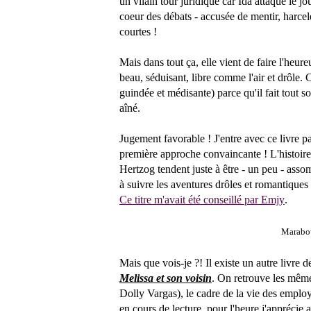
un vilain tour juridique car Ida attaque le j
coeur des débats - accusée de mentir, harcelé
courtes !
Mais dans tout ça, elle vient de faire l'heure
beau, séduisant, libre comme l'air et drôle. 
guindée et médisante) parce qu'il fait tout 
aîné.
Jugement favorable ! J'entre avec ce livre par
première approche convaincante ! L'histoire
Hertzog tendent juste à être - un peu - assomm
à suivre les aventures drôles et romantiques
Ce titre m'avait été conseillé par Emjy
.
Marabou
Mais que vois-je ?! Il existe un autre livr
Melissa et son voisin
. On retrouve les mêm
Dolly Vargas), le cadre de la vie des employ
en cours de lecture, pour l'heure j'apprécie a