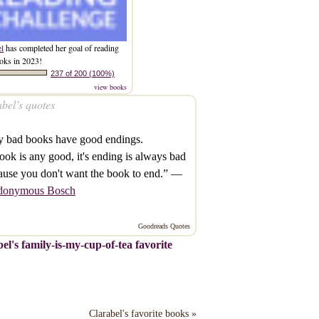
el
has completed her goal of reading
oks in 2023!
237 of 200 (100%)
view books
bel’s quotes
y bad books have good endings.
book is any good, it's ending is always bad
ause you don't want the book to end.” —
donymous Bosch
Goodreads Quotes
el's family-is-my-cup-of-tea favorite
Clarabel's favorite books »