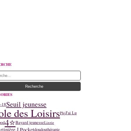
ERCHE
ORIES
Seuil jeunesse
-18
ole des Loisirs
J'ai Lu
Pkj
4⭐
ood
Bayard jeunesse
Lizzie
tinière J.
Pocket
doudouthérapie