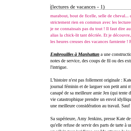
(lectures de vacances - 1)
marabout, bout de ficelle, selle de cheval... c
strictement rien en commun avec les lectures 
je ne connaissais pas du tout ! Il faut dire au
alias la chick-lit tant décriée. Et je découvr
les heures creuses des vacances farniente ! 
Embrouilles à Manhattan
a une constructio
notes de service, des coups de fil ou des extr
l'intrigue.
L'histoire n'est pas follement originale : K
journal féminin et de larguer son petit ami mu
canapé de sa meilleure amie Jen (qui tente 
vie catastrophique prendre un envol idylliq
une meilleure considération au travail. Sau
Sa supérieure, Amy Jenkins, presse Kate de 
qu'elle refuse de servir des parts de tarte 