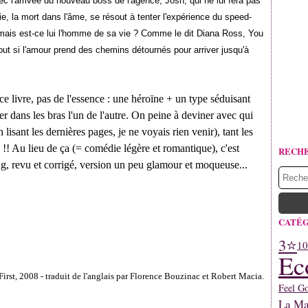
avec l'arrivée du nouveau boss de l'agence, Josh, qui ne lui fera pas
, la mort dans l'âme, se résout à tenter l'expérience du speed-
e, mais est-ce lui l'homme de sa vie ? Comme le dit Diana Ross, You
out si l'amour prend des chemins détournés pour arriver jusqu'à
e livre, pas de l'essence : une héroïne + un type séduisant
r dans les bras l'un de l'autre. On peine à deviner avec qui
lisant les dernières pages, je ne voyais rien venir), tant les
!! Au lieu de ça (= comédie légère et romantique), c'est
RECH
ng, revu et corrigé, version un peu glamour et moqueuse...
CATÉG
3⭐
10
Ec
First, 2008 - traduit de l'anglais par Florence Bouzinac et Robert Macia.
Feel G
La Mar