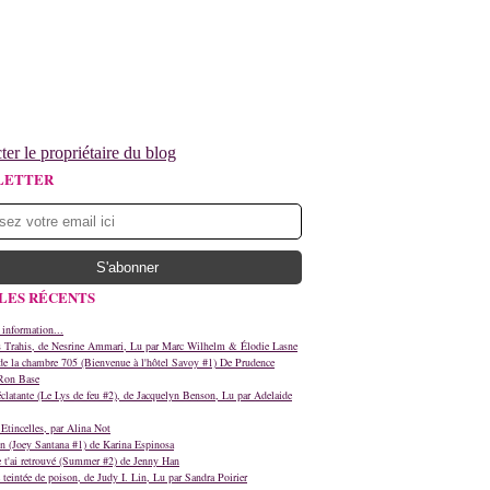
ter le propriétaire du blog
LETTER
LES RÉCENTS
 information...
s Trahis, de Nesrine Ammari, Lu par Marc Wilhelm & Élodie Lasne
e la chambre 705 (Bienvenue à l'hôtel Savoy #1) De Prudence
Ron Base
clatante (Le Lys de feu #2), de Jacquelyn Benson, Lu par Adelaide
Etincelles, par Alina Not
n (Joey Santana #1) de Karina Espinosa
e t'ai retrouvé (Summer #2) de Jenny Han
teintée de poison, de Judy I. Lin, Lu par Sandra Poirier