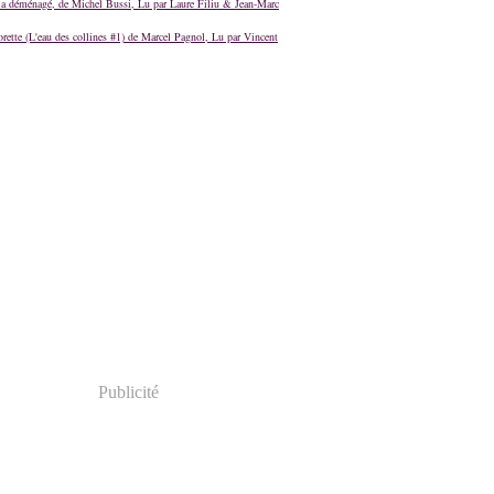
a déménagé, de Michel Bussi, Lu par Laure Filiu & Jean-Marc
orette (L'eau des collines #1) de Marcel Pagnol, Lu par Vincent
Publicité