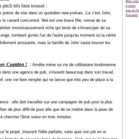
Mon cœur 
n pitch très bien troussé :
Coudert
Jean de Fl
es potins de star dans un quotidien new-yorkais. Lui c'est John,
Fernandel
s le canard concurrent. Mel est une brave fille, venue de sa
éritier monstrueusement riche qui tente de s'émanciper de sa
songe, tombent givrés l'un de l'autre jusqu'au moment où la vérité
follement amusante, mais la famille de John saura trouver les
er, Cupidon !
:
Amélie mène sa vie de célibataire londonienne
e dans une agence de pub, s'investit beaucoup dans son travail,
f, une vie bien remplie qui ne laisse que très peu de place à la
gence : elle doit travailler sur une campagne de pub pour la plus
ien de plus difficile pour elle que de se mettre dans la peau de
 à chercher l'âme soeur en trois minutes.
ur le projet, trouvent l'idée parfaite, sans quoi son job en or