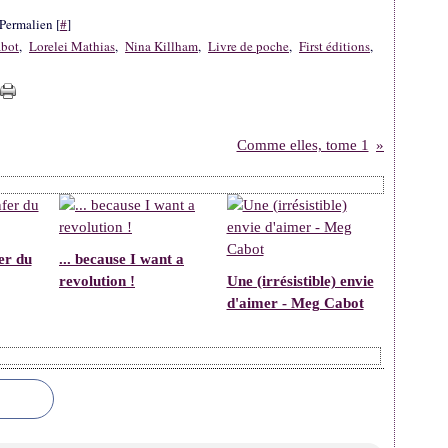
Permalien [
#
]
bot
,
Lorelei Mathias
,
Nina Killham
,
Livre de poche
,
First éditions
,
Comme elles, tome 1
er du
... because I want a
revolution !
Une (irrésistible) envie
d'aimer - Meg Cabot