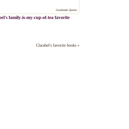
Goodreads Quotes
el's family-is-my-cup-of-tea favorite
Clarabel's favorite books »