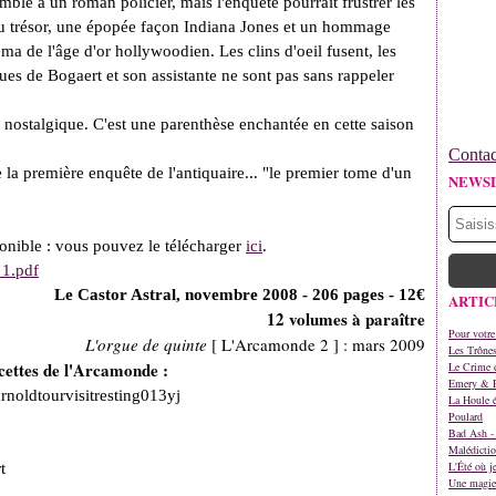
ssemble à un roman policier, mais l'enquête pourrait frustrer les
e au trésor, une épopée façon Indiana Jones et un hommage
ma de l'âge d'or hollywoodien. Les clins d'oeil fusent, les
ues de Bogaert et son assistante ne sont pas sans rappeler
nostalgique. C'est une parenthèse enchantée en cette saison
Contac
e la première enquête de l'antiquaire... "le premier tome d'un
NEWS
e.
onible : vous pouvez le télécharger
ici
.
 1.pdf
Le Castor Astral, novembre 2008 - 206 pages - 12€
ARTIC
12 volumes à paraître
Pour votre
L'orgue de quinte
[ L'Arcamonde 2 ] : mars 2009
Les Trône
cettes de l'Arcamonde :
Le Crime d
Emery & 
La Houle é
Poulard
Bad Ash - 
Malédictio
L'Été où j
t
Une magie 