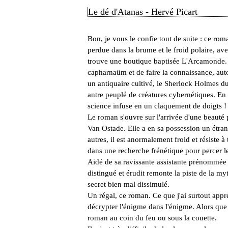
Le dé d'Atanas - Hervé Picart
Bon, je vous le confie tout de suite : ce ro
perdue dans la brume et le froid polaire, ave
trouve une boutique baptisée L'Arcamonde. Il
capharnaüm et de faire la connaissance, auto
un antiquaire cultivé, le Sherlock Holmes d
antre peuplé de créatures cybernétiques. En 
science infuse en un claquement de doigts !
Le roman s'ouvre sur l'arrivée d'une beaut
Van Ostade. Elle a en sa possession un étra
autres, il est anormalement froid et résiste à
dans une recherche frénétique pour percer l
Aidé de sa ravissante assistante prénommée 
distingué et érudit remonte la piste de la my
secret bien mal dissimulé.
Un régal, ce roman. Ce que j'ai surtout appré
décrypter l'énigme dans l'énigme. Alors que to
roman au coin du feu ou sous la couette.