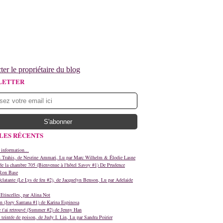
ter le propriétaire du blog
LETTER
LES RÉCENTS
 information...
s Trahis, de Nesrine Ammari, Lu par Marc Wilhelm & Élodie Lasne
e la chambre 705 (Bienvenue à l'hôtel Savoy #1) De Prudence
Ron Base
clatante (Le Lys de feu #2), de Jacquelyn Benson, Lu par Adelaide
Etincelles, par Alina Not
n (Joey Santana #1) de Karina Espinosa
e t'ai retrouvé (Summer #2) de Jenny Han
teintée de poison, de Judy I. Lin, Lu par Sandra Poirier