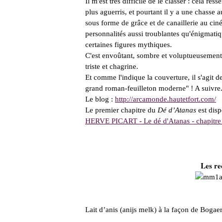
Il m'est très difficile de le classer : cela re
plus aguerris, et pourtant il y a une chass
sous forme de grâce et de canaillerie au ciné
personnalités aussi troublantes qu'énigmatiq
certaines figures mythiques.
C'est envoûtant, sombre et voluptueusement 
triste et chagrine.
Et comme l'indique la couverture, il s'agit d
grand roman-feuilleton moderne" ! A suivr
Le blog :
http://arcamonde.hautetfort.com/
Le premier chapitre du
Dé d’Atanas
est disp
HERVE PICART - Le dé d'Atanas - chapitre
Les re
Lait d’anis (anijs melk) à la façon de Bogaer