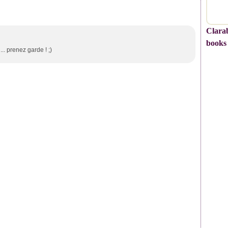
Clarab
books
... prenez garde ! ;)