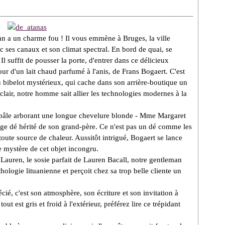
man a un charme fou ! Il vous emmène à Bruges, la ville
c ses canaux et son climat spectral. En bord de quai, se
 suffit de pousser la porte, d'entrer dans ce délicieux
ur d'un lait chaud parfumé à l'anis, de Frans Bogaert. C'est
u bibelot mystérieux, qui cache dans son arrière-boutique un
clair, notre homme sait allier les technologies modernes à la
é pâle arborant une longue chevelure blonde - Mme Margaret
nge dé hérité de son grand-père. Ce n'est pas un dé comme les
 toute source de chaleur. Aussitôt intrigué, Bogaert se lance
e mystère de cet objet incongru.
Lauren, le sosie parfait de Lauren Bacall, notre gentleman
thologie lituanienne et perçoit chez sa trop belle cliente un
cié, c'est son atmosphère, son écriture et son invitation à
ut est gris et froid à l'extérieur, préférez lire ce trépidant