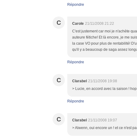
Répondre
C
Carole
21/11/2008 21:22
C'est justement car moi je n'achète qu
auteure fétiche! Et là encore, je me su
la case VO pour plus de rentabilité! D'
qu'il y a beaucoup de saga assez longue, 
Répondre
C
Clarabel
21/11/2008 19:08
> Lucie, en accord avec la saison ! hop là
Répondre
C
Clarabel
21/11/2008 19:07
> Alwenn, oui encore un ! et ce n'est pas 