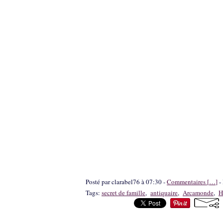
Posté par clarabel76 à 07:30 -
Commentaires [
…
]
- 
Tags:
secret de famille
,
antiquaire
,
Arcamonde
,
H