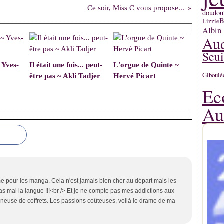
Ce soir, Miss C vous propose...
doudou
B
Lizzie
Albin 
Aud
Seui
 Yves-
Il était une fois... peut-
L'orgue de Quinte ~
Giboulé
être pas ~ Akli Tadjer
Hervé Picart
Ec
Au
e pour les manga. Cela n'est jamais bien cher au départ mais les
 pas mal la langue !!!<br /> Et je ne compte pas mes addictions aux
onneuse de coffrets. Les passions coûteuses, voilà le drame de ma