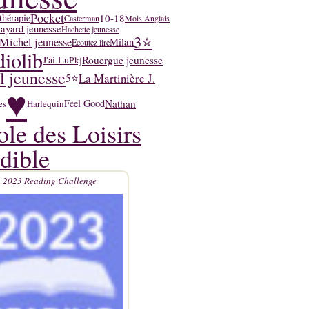
Pocket
10-18
thérapie
Casterman
Mois Anglais
ayard jeunesse
Hachette jeunesse
3⭐
Michel jeunesse
Milan
Ecoutez lire
iolib
Rouergue jeunesse
J'ai Lu
Pkj
l jeunesse
La Martinière J.
5⭐
♥
Nathan
Feel Good
Harlequin
es
ole des Loisirs
dible
2023 Reading Challenge