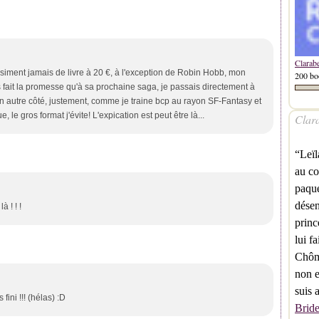
Clarab
asiment jamais de livre à 20 €, à l'exception de Robin Hobb, mon
200 bo
is fait la promesse qu'à sa prochaine saga, je passais directement à
un autre côté, justement, comme je traine bcp au rayon SF-Fantasy et
le gros format j'évite! L'expication est peut être là...
Clara
“Leïl
au co
paque
désen
 ! ! !
princ
lui f
Chôme
non e
suis 
fini !!! (hélas) :D
Brid