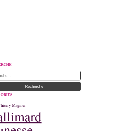
ERCHE
ORIES
Thierry Magnier
llimard
unesse