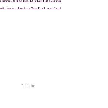
a déménagé, de Michel Bussi, Lu par Laure Filiu & Jean-Marc
orette (L'eau des collines #1) de Marcel Pagnol, Lu par Vincent
Publicité