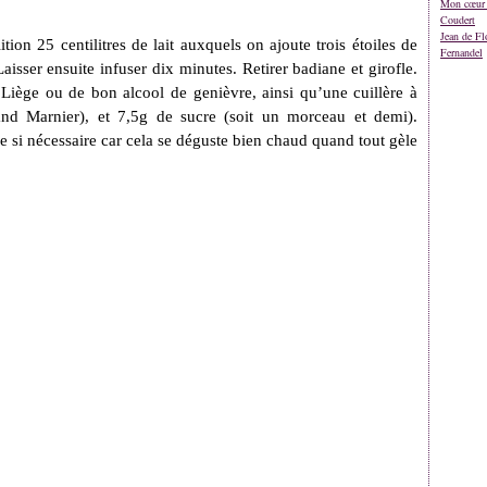
Mon cœur 
Coudert
Jean de Fl
ion 25 centilitres de lait auxquels on ajoute trois étoiles de
Fernandel
Laisser ensuite infuser dix minutes. Retirer badiane et girofle.
Liège ou de bon alcool de genièvre, ainsi qu’une cuillère à
nd Marnier), et 7,5g de sucre (soit un morceau et demi).
si nécessaire car cela se déguste bien chaud quand tout gèle