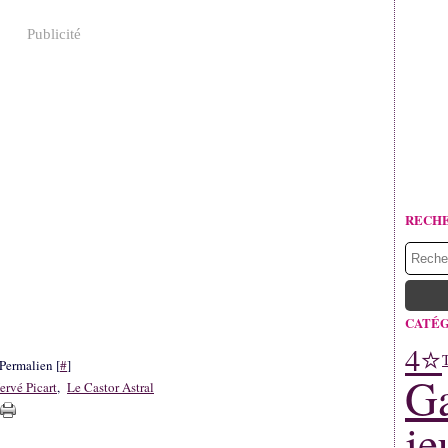
Publicité
RECH
CATÉG
4⭐
Permalien [
#
]
Ga
ervé Picart
,
Le Castor Astral
je