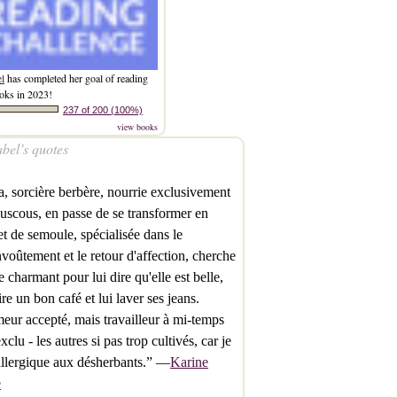
el
has completed her goal of reading
oks in 2023!
237 of 200 (100%)
view books
bel’s quotes
a, sorcière berbère, nourrie exclusivement
uscous, en passe de se transformer en
t de semoule, spécialisée dans le
voûtement et le retour d'affection, cherche
e charmant pour lui dire qu'elle est belle,
aire un bon café et lui laver ses jeans.
ur accepté, mais travailleur à mi-temps
xclu - les autres si pas trop cultivés, car je
allergique aux désherbants.” —
Karine
e