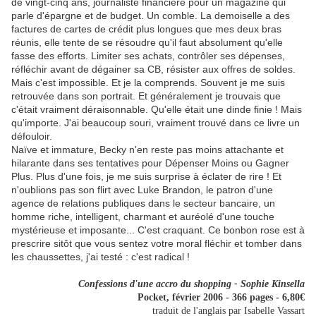
de vingt-cinq ans, journaliste financière pour un magazine qui
parle d'épargne et de budget. Un comble. La demoiselle a des
factures de cartes de crédit plus longues que mes deux bras
réunis, elle tente de se résoudre qu'il faut absolument qu'elle
fasse des efforts. Limiter ses achats, contrôler ses dépenses,
réfléchir avant de dégainer sa CB, résister aux offres de soldes.
Mais c'est impossible. Et je la comprends. Souvent je me suis
retrouvée dans son portrait. Et généralement je trouvais que
c'était vraiment déraisonnable. Qu'elle était une dinde finie ! Mais
qu'importe. J'ai beaucoup souri, vraiment trouvé dans ce livre un
défouloir.
Naïve et immature, Becky n'en reste pas moins attachante et
hilarante dans ses tentatives pour Dépenser Moins ou Gagner
Plus. Plus d'une fois, je me suis surprise à éclater de rire ! Et
n'oublions pas son flirt avec Luke Brandon, le patron d'une
agence de relations publiques dans le secteur bancaire, un
homme riche, intelligent, charmant et auréolé d'une touche
mystérieuse et imposante... C'est craquant. Ce bonbon rose est à
prescrire sitôt que vous sentez votre moral fléchir et tomber dans
les chaussettes, j'ai testé : c'est radical !
Confessions d'une accro du shopping - Sophie Kinsella
Pocket, février 2006 - 366 pages - 6,80€
traduit de l'anglais par Isabelle Vassart