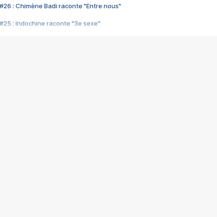
#26 : Chimène Badi raconte "Entre nous"
#25 : Indochine raconte "3e sexe"
#24 : Zaho raconte "C'est chelou"
#23 : Patrick Bruel raconte "Au café des délices"
#22 : Kyo raconte "Le chemin"
#21 : Nolwenn Leroy raconte "Cassé"
#20 : Patrick Hernandez raconte "Born to be alive"
#19 : Lorie raconte "Près de moi"
#18 : Michael Jones raconte "A nos actes manqués" (avec Jean-Jacque
#17 : Khaled raconte "Aïcha"
#16 : Corneille raconte "Parce qu'on vient de loin"
#15 : Indochine raconte "L'aventurier"
14 : Lorie raconte "Sur un air latino"