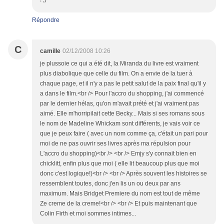
Répondre
C
camille
02/12/2008 10:26
je plussoie ce qui a été dit, la Miranda du livre est vraiment
plus diabolique que celle du film. On a envie de la tuer à
chaque page, et il n'y a pas le petit salut de la paix final qu'il y
a dans le film.<br /> Pour l'accro du shopping, j'ai commencé
par le dernier hélas, qu'on m'avait prété et j'ai vraiment pas
aimé. Elle m'horripilait cette Becky... Mais si ses romans sous
le nom de Madeline Whickam sont différents, je vais voir ce
que je peux faire ( avec un nom comme ça, c'était un pari pour
moi de ne pas ouvrir ses livres après ma répulsion pour
L'accro du shopping)<br /> <br /> Emjy s'y connait bien en
chicklitt, enfin plus que moi ( elle lit beaucoup plus que moi
donc c'est logique!)<br /> <br /> Après souvent les histoires se
ressemblent toutes, donc j'en lis un ou deux par ans
maximum. Mais Bridget Premiere du nom est tout de même
Ze creme de la creme!<br /> <br /> Et puis maintenant que
Colin Firth et moi sommes intimes...