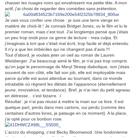
chasser les nuages noirs qui envahissent ma petite tête. A mon
actif, j'ai choisi de regarder des comédies sans prétention.
Je vais vous confier une chose : je suis une terre vierge en
matière de chick-lit ! Je connais Bridget Jones, vu le film et lu le
premier roman, mais c'est tout. J'ai longtemps pensé que j'étais
un peu trop snob pour ce genre de lecture - mea culpa. Et
j'imaginais à tort que c'était mal écrit, trop facile et déjà entendu.
Il n'y a que les imbéciles qui ne changent pas d'avis !!!
Tout d'abord, je voulais jeter un oeil au roman de Lauren
Weisberger. J'ai beaucoup aimé le film, je n'ai pas trop compris
qu'on juge le personnage de Meryl Streep diabolique, non j'étais
souvent de son côté, elle fait son job, elle est impitoyable mais
parce qu'elle est aussi attendue au tournant, dans ce monde
intraitable où règnent les diktats de l'apparence (éternellement
jeune, innovatrice, et tendance). Bref, je n'ai rien du petit agneau
en détresse... c'est bizarre. :/
Résultat : je n'ai pas réussi à mettre la main sur ce livre. Il est
quelque part, perdu dans mes cartons, oui perdu (comme des
centaines d'autres livres, je patauge en ce moment). A la place,
j'ai opté pour ce bonbon rose.
L'accro du shopping, c'est Becky Bloomwood. Une londonienne