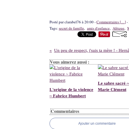
Posté par clarabel76 à 20:00 -
Commentaires [
…
]
- 
Tags:
secret de famille
,
amis d'enfance
,
Afrique
,
Un peu de respect, j'suis ta mère ! - Hern
Vous aimerez aussi :
Le sabre sacré ~
L'origine de la violence
Marie Clément
~ Fabrice Humbert
Commentaires
Ajouter un commentaire