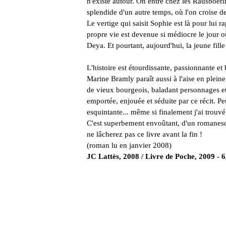
n'existe autour. On entre chez les Rausboe
splendide d'un autre temps, où l'on croise d
Le vertige qui saisit Sophie est là pour lui 
propre vie est devenue si médiocre le jour où
Deya. Et pourtant, aujourd'hui, la jeune fi
L'histoire est étourdissante, passionnante et b
Marine Bramly paraît aussi à l'aise en pleine
de vieux bourgeois, baladant personnages et 
emportée, enjouée et séduite par ce récit. Peu
esquintante... même si finalement j'ai trouvé 
C'est superbement envoûtant, d'un romanesqu
ne lâcherez pas ce livre avant la fin !
(roman lu en janvier 2008)
JC Lattès, 2008 / Livre de Poche, 2009 - 