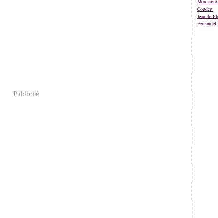
Mon cœur 
Coudert
Jean de Fl
Fernandel
Publicité