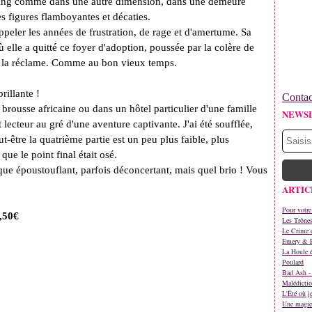
rling comme dans une autre dimension, dans une demeure
es figures flamboyantes et décaties.
rappeler les années de frustration, de rage et d'amertume. Sa
 elle a quitté ce foyer d'adoption, poussée par la colère de
lle la réclame. Comme au bon vieux temps.
rillante !
Contac
 brousse africaine ou dans un hôtel particulier d'une famille
NEWS
lecteur au gré d'une aventure captivante. J'ai été soufflée,
t-être la quatrième partie est un peu plus faible, plus
que le point final était osé.
e époustouflant, parfois déconcertant, mais quel brio ! Vous
ARTIC
Pour votre
6,50€
Les Trône
Le Crime d
Emery & 
La Houle é
Poulard
Bad Ash - 
Malédictio
L'Été où j
Une magie 