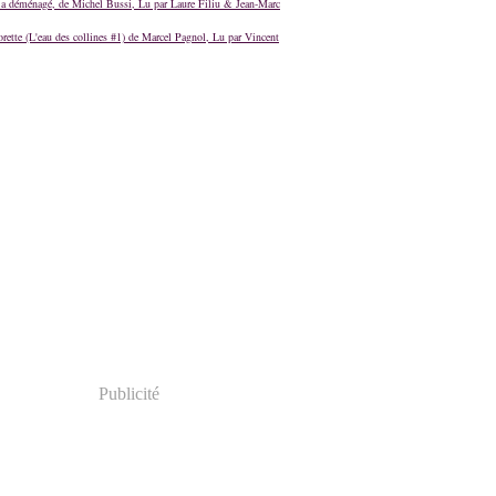
a déménagé, de Michel Bussi, Lu par Laure Filiu & Jean-Marc
orette (L'eau des collines #1) de Marcel Pagnol, Lu par Vincent
Publicité