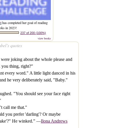
el
has completed her goal of reading
oks in 2023!
237 of 200 (100%)
view books
bel’s quotes
were joking about the whole please and
 you thing, right?"
t every word." A little light danced in his
and he very deliberately said, "Baby."
ughed. "You should see your face right
"
t call me that."
d you prefer 'darling'? Or maybe
cake'?" He winked.” —
Ilona Andrews