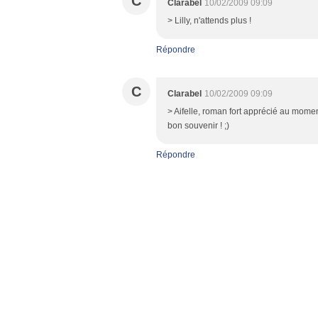
C
Clarabel
10/02/2009 09:09
> Lilly, n'attends plus !
Répondre
C
Clarabel
10/02/2009 09:09
> Aifelle, roman fort apprécié au mome
bon souvenir ! ;)
Répondre