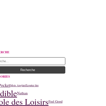
ERCHE
ORIES
Pocket
Mois Anglais
Ecoutez lire
dible
Nathan
ole des Loisirs
Feel Good