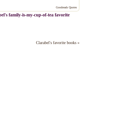
Goodreads Quotes
el's family-is-my-cup-of-tea favorite
Clarabel's favorite books »