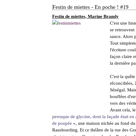
Festin de miettes - En poche ! #19
Festin de miettes, Marine Bramly
C'est une his
se retrouvent 
sauce. Alors p
Tout simpleme
l'écriture cou
façon claire 
la dernière p
C'est la quêt
réconciliées, 
Sénégal. Mais
bouffées d'env
vers des véri
Avant cela, l
perruque de glycine, dont la façade était e
de poupée
», une maison nichée au fond du j
Rausboerling. Et ce théâtre de la rue des G