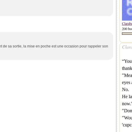
Clarab
200 bo
Clara
nt de sa sortie, la mise en poche est une occasion pour rappeler son
“You 
thank
"Mean
eyes 
No.
He la
now.
"Don'
"Woul
'cup