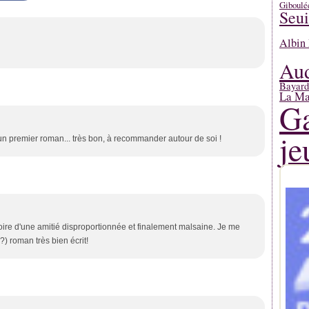
Giboulé
Seui
Albin 
Aud
Bayard
La Mar
Ga
je
d'un premier roman... très bon, à recommander autour de soi !
oire d'une amitié disproportionnée et finalement malsaine. Je me
?) roman très bien écrit!