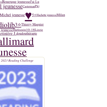
Rouergue jeunesse
J'ai Lu
es
l jeunesse
Pkj
Casterman
♥
Michel jeunesse
5⭐
Milan
Hachette jeunesse
iolib
3⭐
Thierry Magnier
10-18
 jeunesse
Harlequin
Lizzie
tinière J.
doudouthérapie
llimard
unesse
2023 Reading Challenge