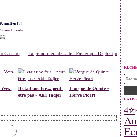
Permalien [
#
]
Marine Bramly
àn Casciari
La grand-mère de Jade - Frédérique Deghelt
RECH
 Yves-
Il était une fois... peut-
L'orgue de Quinte ~
être pas ~ Akli Tadjer
Hervé Picart
CATÉG
4⭐
Au
Ec