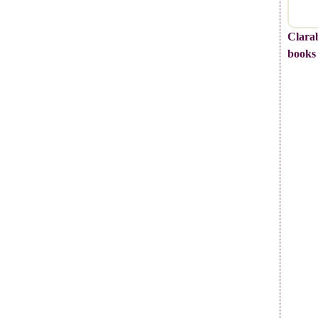
Clarab
books