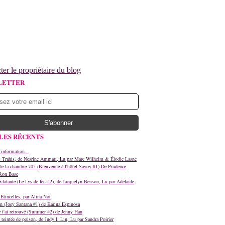
ter le propriétaire du blog
LETTER
LES RÉCENTS
 information...
s Trahis, de Nesrine Ammari, Lu par Marc Wilhelm & Élodie Lasne
e la chambre 705 (Bienvenue à l'hôtel Savoy #1) De Prudence
Ron Base
clatante (Le Lys de feu #2), de Jacquelyn Benson, Lu par Adelaide
Etincelles, par Alina Not
n (Joey Santana #1) de Karina Espinosa
e t'ai retrouvé (Summer #2) de Jenny Han
teintée de poison, de Judy I. Lin, Lu par Sandra Poirier