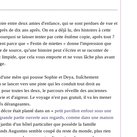
toire entre deux amies d'enfance, qui se sont perdues de vue et
près de dix ans après. On en a déjà lu, des histoires à cette
ourquoi se laisser tenter par cette énième copie, après tout ?
nt parce que « Festin de miettes » donne l'impression que
le de source, qu'une histoire peut s'écrire et se raconter de
et limpide, que cela vous emporte et ne vous lâche plus avant
age.
e d'une mère qui pousse Sophie et Deya, fraîchement
à se lancer vers une piste qui les conduit tout droit au
 pour toutes les deux, le parcours réveille des anciennes
ie et d'aigreur. Le voyage n'est pas gratuit, il va les mener
tés dérangeantes.
e décor était planté dans un «
petit pavillon enfoui sous une
n grande partie ouverte aux regards, comme dans une maison
ardin d'un hôtel particulier que possède la famille
rands Augustins semble coupé du reste du monde, plus rien