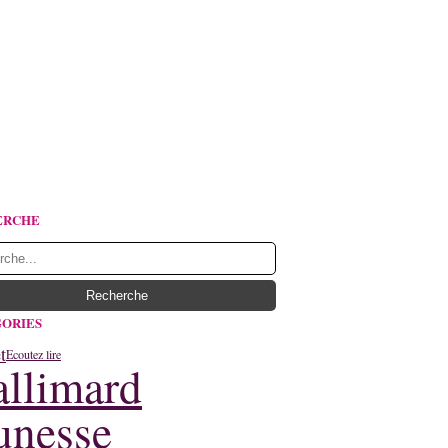
ERCHE
ORIES
t
Ecoutez lire
llimard
unesse