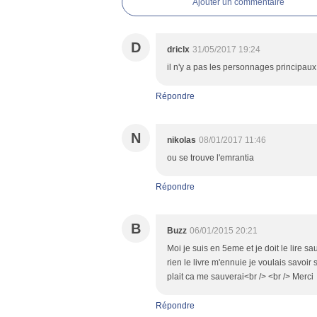
Ajouter un commentaire
D
driclx
31/05/2017 19:24
il n'y a pas les personnages principaux!
Répondre
N
nikolas
08/01/2017 11:46
ou se trouve l'emrantia
Répondre
B
Buzz
06/01/2015 20:21
Moi je suis en 5eme et je doit le lire s
rien le livre m'ennuie je voulais savoir 
plait ca me sauverai<br /> <br /> Merci
Répondre