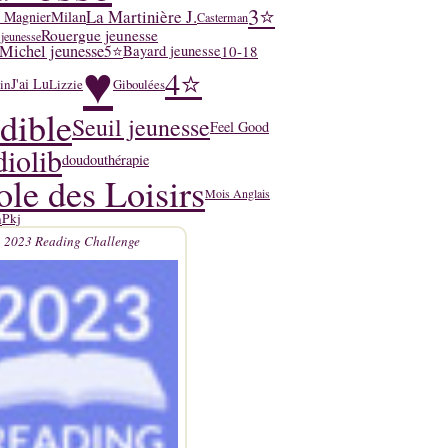
3⭐
La Martinière J.
y Magnier
Milan
Casterman
Rouergue jeunesse
 jeunesse
Michel jeunesse
5⭐
10-18
Bayard jeunesse
♥
4⭐
J'ai Lu
in
Lizzie
Giboulées
dible
Seuil jeunesse
Feel Good
iolib
doudouthérapie
ole des Loisirs
Mois Anglais
n
Pkj
2023 Reading Challenge