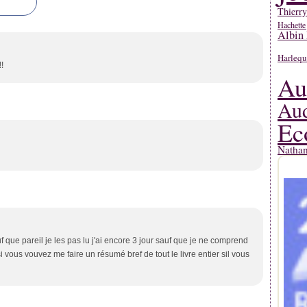
Thierr
Hachette
Albin 
Harlequ
!
Au
Aud
Ec
Natha
auf que pareil je les pas lu j'ai encore 3 jour sauf que je ne comprend
si vous vouvez me faire un résumé bref de tout le livre entier sil vous