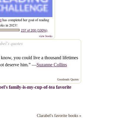
el
has completed her goal of reading
oks in 2023!
237 of 200 (100%)
view books
bel’s quotes
know, you could live a thousand lifetimes
not deserve him.” —
Suzanne Collins
Goodreads Quotes
el's family-is-my-cup-of-tea favorite
Clarabel's favorite books »