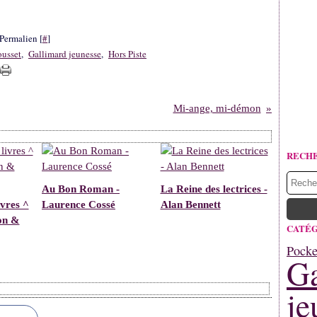
Permalien [
#
]
ousset
,
Gallimard jeunesse
,
Hors Piste
Mi-ange, mi-démon
RECH
Au Bon Roman -
La Reine des lectrices -
vres ^
Laurence Cossé
Alan Bennett
on &
CATÉG
Pocke
Ga
je