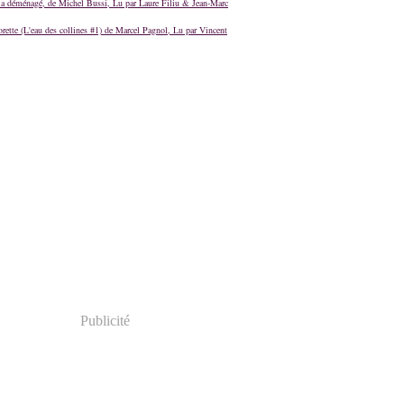
a déménagé, de Michel Bussi, Lu par Laure Filiu & Jean-Marc
orette (L'eau des collines #1) de Marcel Pagnol, Lu par Vincent
Publicité