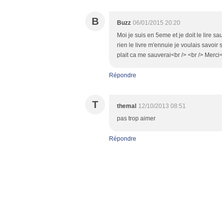
B
Buzz
06/01/2015 20:20
Moi je suis en 5eme et je doit le lire s
rien le livre m'ennuie je voulais savoir 
plait ca me sauverai<br /> <br /> Merci<
Répondre
T
themal
12/10/2013 08:51
pas trop aimer
Répondre