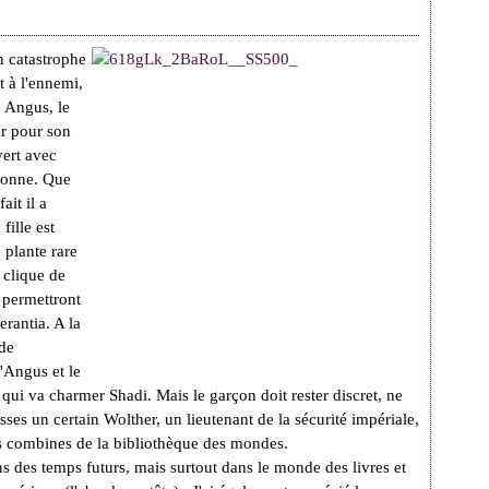
en catastrophe
t à l'ennemi,
, Angus, le
er pour son
vert avec
rsonne. Que
ait il a
fille est
 plante rare
e clique de
 permettront
erantia. A la
 de
'Angus et le
 qui va charmer Shadi. Mais le garçon doit rester discret, ne
usses un certain Wolther, un lieutenant de la sécurité impériale,
es combines de la bibliothèque des mondes.
s des temps futurs, mais surtout dans le monde des livres et