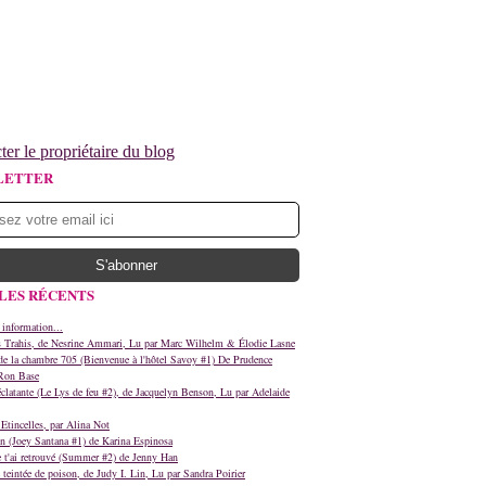
ter le propriétaire du blog
LETTER
LES RÉCENTS
 information...
s Trahis, de Nesrine Ammari, Lu par Marc Wilhelm & Élodie Lasne
e la chambre 705 (Bienvenue à l'hôtel Savoy #1) De Prudence
Ron Base
clatante (Le Lys de feu #2), de Jacquelyn Benson, Lu par Adelaide
Etincelles, par Alina Not
n (Joey Santana #1) de Karina Espinosa
e t'ai retrouvé (Summer #2) de Jenny Han
teintée de poison, de Judy I. Lin, Lu par Sandra Poirier