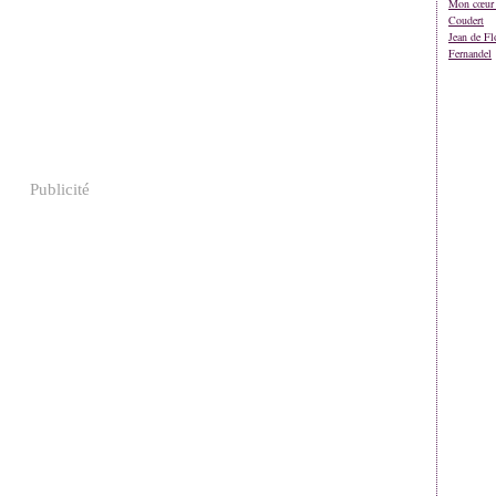
Mon cœur 
Coudert
Jean de Fl
Fernandel
Publicité