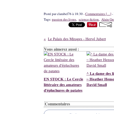
Posté par clarabel76 à 18:30 -
Commentaires [
…
]
- 
Tags:
passion des livres
,
science-fiction
,
Alain Gr
Le Palais des Mirages - Hervé Jubert
Vous aimerez aussi :
^ La dame des li
EN STOCK : Le Cercle
~ Heather Hens
littéraire des amateurs
David Small
d'épluchures de patates
Commentaires