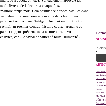
mérique (l'ebook, en tête). J'ai également apprécié les
me du livre et de la lecture à chaque fois.
s le moindre temps mort. Cela commence par des batailles dans
des trahisons et une course-poursuite dans les couloirs
uelques facilités dans l'intrigue viennent un peu frustrer le
à rempli un premier contrat : histoire courte, prenante et
paix et l'apport précieux de la lecture dans la vie.
Contac
es livres, car « le savoir appartient à toute l'humanité ».
NEWS
ARTIC
Pour votre
Les Trône
Le Crime d
Emery & 
La Houle é
Poulard
Bad Ash - 
Malédictio
L'Été où j
Une magie 