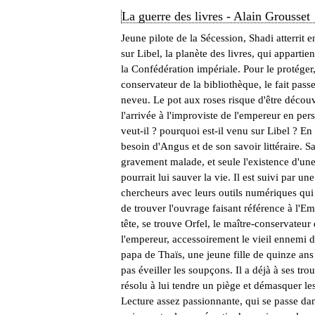
La guerre des livres - Alain Grousset
Jeune pilote de la Sécession, Shadi atterrit 
sur Libel, la planète des livres, qui appartien
la Confédération impériale. Pour le protéger
conservateur de la bibliothèque, le fait pass
neveu. Le pot aux roses risque d'être décou
l'arrivée à l'improviste de l'empereur en pe
veut-il ? pourquoi est-il venu sur Libel ? En f
besoin d'Angus et de son savoir littéraire. Sa 
gravement malade, et seule l'existence d'une
pourrait lui sauver la vie. Il est suivi par un
chercheurs avec leurs outils numériques qui
de trouver l'ouvrage faisant référence à l'Em
tête, se trouve Orfel, le maître-conservateur
l'empereur, accessoirement le vieil ennemi d
papa de Thaïs, une jeune fille de quinze ans
pas éveiller les soupçons. Il a déjà à ses tro
résolu à lui tendre un piège et démasquer l
Lecture assez passionnante, qui se passe dan