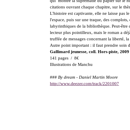
qui montre la suprématie du papier sur le nu
citations ouvrant chaque chapitre, sur le thè
L'histoire est captivante, elle ne laisse pa
l'espace, puis sur une traque, des complots, 
labyrinthiques de la bibliothèque. Peut-être q
lecteur plus pointilleux, mais le roman a déj
truffée de messages concernant la liberté, la 
Autre point important : il faut prendre soin d
Gallimard jeunesse, coll. Hors-piste, 2009
141 pages / 8€
Illustrations de Manchu
###
By dream - Daniel Martin Moore
http://www.deezer.com/track/2201007