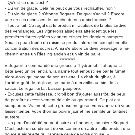
- Qu'est-ce que c'est ?
- Du vin de glace. Cela ne peut que vous réchauffer, non ?
- Du vin de glace ? s'étonne Bogaert. De quoi s'agit-il ? Encore
une de ces richesses de bouche de nos amis français ?
- Tout à fait. Ce régal est le produit miraculeux de la plus tardive
des vendanges. Les vignerons alsaciens attendent que les
premières fortes gelées viennent crisper les derniers pampres.
Sous la peau fripée du raisin se produit alors une exceptionnelle
concentration des sucres. Ainsi s'élabore ce divin breuvage, à mi-
chemin entre un Riesling ancien et un vin de paille
.
»
**********
«
Bogaert a commandé une grouse à l'hydromel. Il attaque la
bête avec un bel entrain, la narine tout émoustillée par le fumet
aigre-doux qui monte de son assiette. La chair du gibier, à
l'arrière-goût de réglisse, se marie à merveille au miel de la
sauce. Le régal lui fait baisser paupière.
- Excusez cette faiblesse, croit-il bon d'ajouter aussitôt, de peur
de paraître excessivement ridicule ou gourmand. Ce plat est
somptueux. Vraiment, cette grouse me grise. Vous auriez dû vous
laisser tenter. Votre thon au poivre jaunet me semble un tantinet
austère.
- Un peu d'austérité ne peut nuire au bonheur, monsieur Bogaert.
C'est juste un condiment de vie comme un autre : elle produit une
douceur aigrelette qui rappelle celle de votre grouse.
»