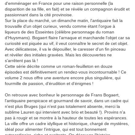
d'emménager en France pour une raison personnelle (la
disparition de sa fille, en fait) et se révèle un compagnon érudit et
passionnant dans la cité provinoise.
Sur la place du marché, un dimanche matin, l'antiquaire fait la
trouvaille d'un objet curieux, vendu comme étant l'orgue à
liqueurs de des Esseintes (célèbre personnage du roman
d'Huysmans). Bogaert flaire l'arnaque et marchande l'objet car sa
curiosité est piquée au vif, il veut connaître le secret de cet objet.
Avec délicatesse, il va le dépouiller, le caresser d'un fin pinceau
et révéler des initiales gravées. Mais les découvertes ne
s'arrêtent pas là !
Cette série décrite comme un roman-feuilleton en douze
épisodes est définitivement un rendez-vous incontournable ! Ce
volume 2 nous offre une aventure encore plus singulière, qui
fourmille de passion, d'érudition et d'énigmes !
On retrouve avec bonheur le personnage de Frans Bogaert,
l'antiquaire perspicace et gourmand de savoir, dans un cadre qui
n'est plus Bruges (qui n'est pas totalement absente, merci la
sublime Lauren qui intervient avec brio et beauté !). Provins n'a
pas à rougir et se montre à la hauteur de toutes les espérances.
La ville offre un cadre idyllique et historique, chargé de mystères,
idéal pour alimenter l'intrigue, qui est tout bonnement