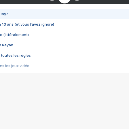
 DayZ
 a 13 ans (et vous l'avez ignoré)
e (littéralement)
im Rayan
 toutes les règles
s les jeux vidéo
us choquant de Rockstar ? - Le scandale BULLY
e plus moche de Steam
du RÊVE tourne au CAUCHEMAR
pendant 8 heures
it… à tort
umiliés par un jeu vidéo