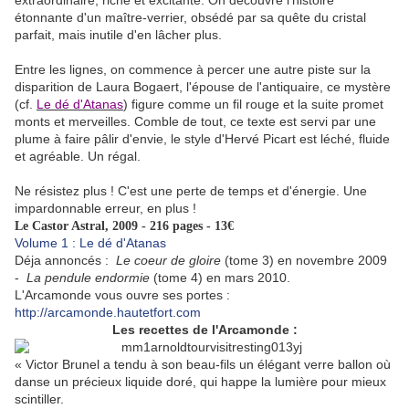
extraordinaire, riche et excitante. On découvre l'histoire
étonnante d'un maître-verrier, obsédé par sa quête du cristal
parfait, mais inutile d'en lâcher plus.
Entre les lignes, on commence à percer une autre piste sur la
disparition de Laura Bogaert, l'épouse de l'antiquaire, ce mystère
(cf.
Le dé d'Atanas
) figure comme un fil rouge et la suite promet
monts et merveilles. Comble de tout, ce texte est servi par une
plume à faire pâlir d'envie, le style d'Hervé Picart est léché, fluide
et agréable. Un régal.
Ne résistez plus ! C'est une perte de temps et d'énergie. Une
impardonnable erreur, en plus !
Le Castor Astral, 2009 - 216 pages - 13€
Volume 1 : Le dé d'Atanas
Déja annoncés :
Le coeur de gloire
(tome 3) en novembre 2009
-
La pendule endormie
(tome 4) en mars 2010.
L'Arcamonde vous ouvre ses portes :
http://arcamonde.hautetfort.com
Les recettes de l'Arcamonde :
«
Victor Brunel a tendu à son beau-fils un élégant verre ballon où
danse un précieux liquide doré, qui happe la lumière pour mieux
scintiller.