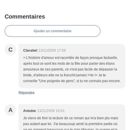
Commentaires
Ajouter un commentaire
C
Clarabel
13/11/2009 17:59
> L'histoire d'amour est racontée de façon presque factuelle,
après tout ce sont les mots de la fille pour parler des élans
amoureux de ses parents, ce n'est pas facile de dépasser la
limite, d'ailleurs elle ne la franchit jamais !<br /> Je te
conseille "Une poignée de gens", si tu ne connais pas encore.
Répondre
A
Antoine
13/11/2009 15:01
Je viens de finir la lecture de ce roman qui m'a bien plu mais
pas autant que toi. J'ai beaucoup aimé la première partie où
on en apprend beaucoup sur le clan Mauriac, la guerre et la