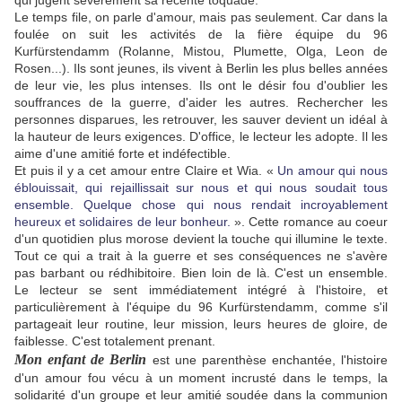
qui jugent sévèrement sa récente toquade.
Le temps file, on parle d'amour, mais pas seulement. Car dans la
foulée on suit les activités de la fière équipe du 96
Kurfürstendamm (Rolanne, Mistou, Plumette, Olga, Leon de
Rosen...). Ils sont jeunes, ils vivent à Berlin les plus belles années
de leur vie, les plus intenses. Ils ont le désir fou d'oublier les
souffrances de la guerre, d'aider les autres. Rechercher les
personnes disparues, les retrouver, les sauver devient un idéal à
la hauteur de leurs exigences. D'office, le lecteur les adopte. Il les
aime d'une amitié forte et indéfectible.
Et puis il y a cet amour entre Claire et Wia. «
Un amour qui nous
éblouissait, qui rejaillissait sur nous et qui nous soudait tous
ensemble. Quelque chose qui nous rendait incroyablement
heureux et solidaires de leur bonheur.
». Cette romance au coeur
d'un quotidien plus morose devient la touche qui illumine le texte.
Tout ce qui a trait à la guerre et ses conséquences ne s'avère
pas barbant ou rédhibitoire. Bien loin de là. C'est un ensemble.
Le lecteur se sent immédiatement intégré à l'histoire, et
particulièrement à l'équipe du 96 Kurfürstendamm, comme s'il
partageait leur routine, leur mission, leurs heures de gloire, de
faiblesse. C'est totalement prenant.
Mon enfant de Berlin
est une parenthèse enchantée, l'histoire
d'un amour fou vécu à un moment incrusté dans le temps, la
solidarité d'un groupe et leur amitié soudée dans la communion