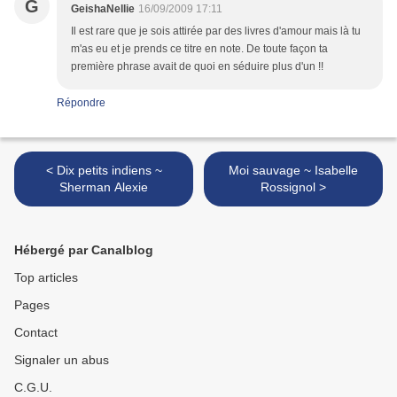
G
GeishaNellie
16/09/2009 17:11
Il est rare que je sois attirée par des livres d'amour mais là tu
m'as eu et je prends ce titre en note. De toute façon ta
première phrase avait de quoi en séduire plus d'un !!
Répondre
< Dix petits indiens ~
Moi sauvage ~ Isabelle
Sherman Alexie
Rossignol >
Hébergé par Canalblog
Top articles
Pages
Contact
Signaler un abus
C.G.U.