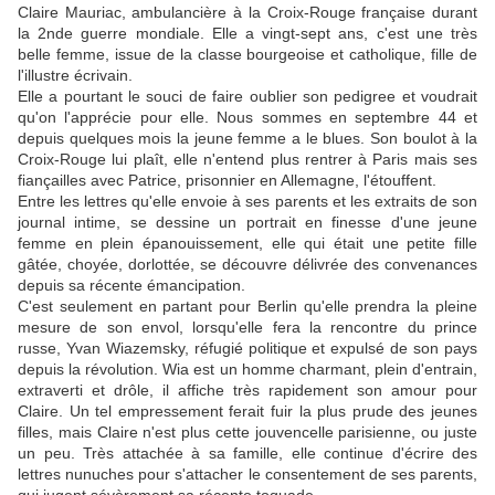
Claire Mauriac, ambulancière à la Croix-Rouge française durant
la 2nde guerre mondiale. Elle a vingt-sept ans, c'est une très
belle femme, issue de la classe bourgeoise et catholique, fille de
l'illustre écrivain.
Elle a pourtant le souci de faire oublier son pedigree et voudrait
qu'on l'apprécie pour elle. Nous sommes en septembre 44 et
depuis quelques mois la jeune femme a le blues. Son boulot à la
Croix-Rouge lui plaît, elle n'entend plus rentrer à Paris mais ses
fiançailles avec Patrice, prisonnier en Allemagne, l'étouffent.
Entre les lettres qu'elle envoie à ses parents et les extraits de son
journal intime, se dessine un portrait en finesse d'une jeune
femme en plein épanouissement, elle qui était une petite fille
gâtée, choyée, dorlottée, se découvre délivrée des convenances
depuis sa récente émancipation.
C'est seulement en partant pour Berlin qu'elle prendra la pleine
mesure de son envol, lorsqu'elle fera la rencontre du prince
russe, Yvan Wiazemsky, réfugié politique et expulsé de son pays
depuis la révolution. Wia est un homme charmant, plein d'entrain,
extraverti et drôle, il affiche très rapidement son amour pour
Claire. Un tel empressement ferait fuir la plus prude des jeunes
filles, mais Claire n'est plus cette jouvencelle parisienne, ou juste
un peu. Très attachée à sa famille, elle continue d'écrire des
lettres nunuches pour s'attacher le consentement de ses parents,