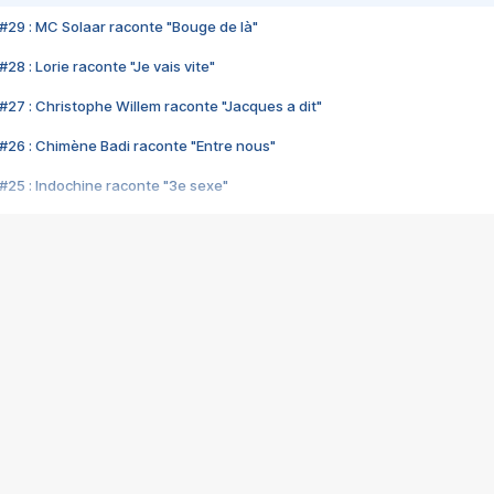
#29 : MC Solaar raconte "Bouge de là"
28 : Lorie raconte "Je vais vite"
#27 : Christophe Willem raconte "Jacques a dit"
#26 : Chimène Badi raconte "Entre nous"
#25 : Indochine raconte "3e sexe"
#24 : Zaho raconte "C'est chelou"
#23 : Patrick Bruel raconte "Au café des délices"
#22 : Kyo raconte "Le chemin"
#21 : Nolwenn Leroy raconte "Cassé"
#20 : Patrick Hernandez raconte "Born to be alive"
#19 : Lorie raconte "Près de moi"
#18 : Michael Jones raconte "A nos actes manqués" (avec Jean-Jacque