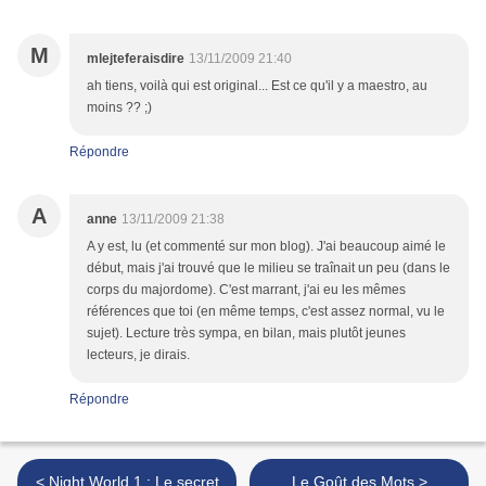
M
mlejteferaisdire
13/11/2009 21:40
ah tiens, voilà qui est original... Est ce qu'il y a maestro, au
moins ?? ;)
Répondre
A
anne
13/11/2009 21:38
A y est, lu (et commenté sur mon blog). J'ai beaucoup aimé le
début, mais j'ai trouvé que le milieu se traînait un peu (dans le
corps du majordome). C'est marrant, j'ai eu les mêmes
références que toi (en même temps, c'est assez normal, vu le
sujet). Lecture très sympa, en bilan, mais plutôt jeunes
lecteurs, je dirais.
Répondre
< Night World 1 : Le secret
Le Goût des Mots >