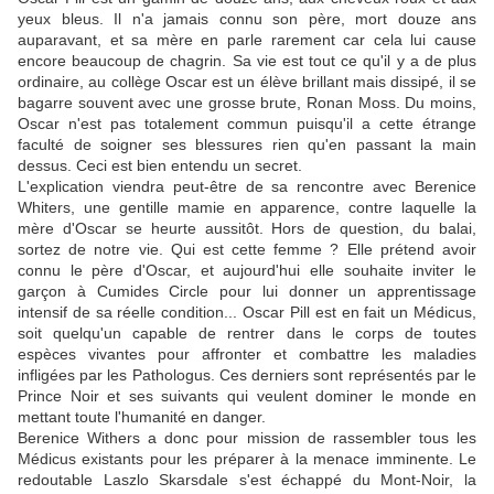
yeux bleus. Il n'a jamais connu son père, mort douze ans
auparavant, et sa mère en parle rarement car cela lui cause
encore beaucoup de chagrin. Sa vie est tout ce qu'il y a de plus
ordinaire, au collège Oscar est un élève brillant mais dissipé, il se
bagarre souvent avec une grosse brute, Ronan Moss. Du moins,
Oscar n'est pas totalement commun puisqu'il a cette étrange
faculté de soigner ses blessures rien qu'en passant la main
dessus. Ceci est bien entendu un secret.
L'explication viendra peut-être de sa rencontre avec Berenice
Whiters, une gentille mamie en apparence, contre laquelle la
mère d'Oscar se heurte aussitôt. Hors de question, du balai,
sortez de notre vie. Qui est cette femme ? Elle prétend avoir
connu le père d'Oscar, et aujourd'hui elle souhaite inviter le
garçon à Cumides Circle pour lui donner un apprentissage
intensif de sa réelle condition... Oscar Pill est en fait un Médicus,
soit quelqu'un capable de rentrer dans le corps de toutes
espèces vivantes pour affronter et combattre les maladies
infligées par les Pathologus. Ces derniers sont représentés par le
Prince Noir et ses suivants qui veulent dominer le monde en
mettant toute l'humanité en danger.
Berenice Withers a donc pour mission de rassembler tous les
Médicus existants pour les préparer à la menace imminente. Le
redoutable Laszlo Skarsdale s'est échappé du Mont-Noir, la