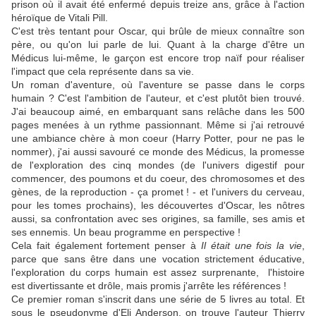
prison où il avait été enfermé depuis treize ans, grâce à l'action
héroïque de Vitali Pill.
C'est très tentant pour Oscar, qui brûle de mieux connaître son
père, ou qu'on lui parle de lui. Quant à la charge d'être un
Médicus lui-même, le garçon est encore trop naïf pour réaliser
l'impact que cela représente dans sa vie.
Un roman d'aventure, où l'aventure se passe dans le corps
humain ? C'est l'ambition de l'auteur, et c'est plutôt bien trouvé.
J'ai beaucoup aimé, en embarquant sans relâche dans les 500
pages menées à un rythme passionnant. Même si j'ai retrouvé
une ambiance chère à mon coeur (Harry Potter, pour ne pas le
nommer), j'ai aussi savouré ce monde des Médicus, la promesse
de l'exploration des cinq mondes (de l'univers digestif pour
commencer, des poumons et du coeur, des chromosomes et des
gènes, de la reproduction - ça promet ! - et l'univers du cerveau,
pour les tomes prochains), les découvertes d'Oscar, les nôtres
aussi, sa confrontation avec ses origines, sa famille, ses amis et
ses ennemis. Un beau programme en perspective !
Cela fait également fortement penser à
Il était une fois la vie
,
parce que sans être dans une vocation strictement éducative,
l'exploration du corps humain est assez surprenante, l'histoire
est divertissante et drôle, mais promis j'arrête les références !
Ce premier roman s'inscrit dans une série de 5 livres au total. Et
sous le pseudonyme d'Eli Anderson, on trouve l'auteur Thierry