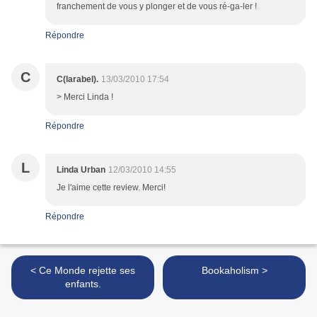
franchement de vous y plonger et de vous ré-ga-ler !
Répondre
C
C(larabel).
13/03/2010 17:54
> Merci Linda !
Répondre
L
Linda Urban
12/03/2010 14:55
Je l'aime cette review. Merci!
Répondre
< Ce Monde rejette ses
Bookaholism >
enfants.