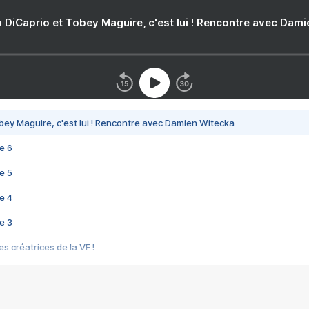
 DiCaprio et Tobey Maguire, c'est lui ! Rencontre avec Dam
bey Maguire, c'est lui ! Rencontre avec Damien Witecka
e 6
e 5
e 4
e 3
s créatrices de la VF !
e 2
e 1