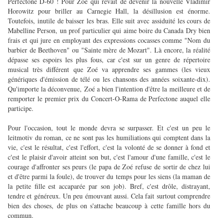
Perfectone D-60 ! Pour Zoé qui rêvait de devenir la nouvelle Vladimir
Horowitz pour briller au Carnegie Hall, la désillusion est énorme.
Toutefois, inutile de baisser les bras. Elle suit avec assiduité les cours de
Mabelline Person, un prof particulier qui aime boire du Canada Dry bien
frais et qui jure en employant des expressions cocasses comme "Nom du
barbier de Beethoven" ou "Sainte mère de Mozart". Là encore, la réalité
dépasse ses espoirs les plus fous, car c'est sur un genre de répertoire
musical très différent que Zoé va apprendre ses gammes (les vieux
génériques d'émission de télé ou les chansons des années soixante-dix).
Qu'importe la déconvenue, Zoé a bien l'intention d'être la meilleure et de
remporter le premier prix du Concert-O-Rama de Perfectone auquel elle
participe.
Pour l'occasion, tout le monde devra se surpasser. Et c'est un peu le
leitmotiv du roman, ce ne sont pas les humiliations qui comptent dans la
vie, c'est le résultat, c'est l'effort, c'est la volonté de se donner à fond et
c'est le plaisir d'avoir atteint son but, c'est l'amour d'une famille, c'est le
courage d'affronter ses peurs (le papa de Zoé refuse de sortir de chez lui
et d'être parmi la foule), de trouver du temps pour les siens (la maman de
la petite fille est accaparée par son job). Bref, c'est drôle, distrayant,
tendre et généreux. Un peu émouvant aussi. Cela fait surtout comprendre
bien des choses, de plus on s'attache beaucoup à cette famille hors du
commun.