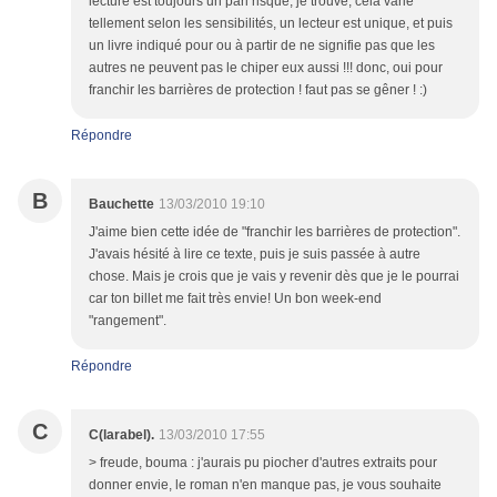
lecture est toujours un pari risqué, je trouve, cela varie
tellement selon les sensibilités, un lecteur est unique, et puis
un livre indiqué pour ou à partir de ne signifie pas que les
autres ne peuvent pas le chiper eux aussi !!! donc, oui pour
franchir les barrières de protection ! faut pas se gêner ! :)
Répondre
B
Bauchette
13/03/2010 19:10
J'aime bien cette idée de "franchir les barrières de protection".
J'avais hésité à lire ce texte, puis je suis passée à autre
chose. Mais je crois que je vais y revenir dès que je le pourrai
car ton billet me fait très envie! Un bon week-end
"rangement".
Répondre
C
C(larabel).
13/03/2010 17:55
> freude, bouma : j'aurais pu piocher d'autres extraits pour
donner envie, le roman n'en manque pas, je vous souhaite