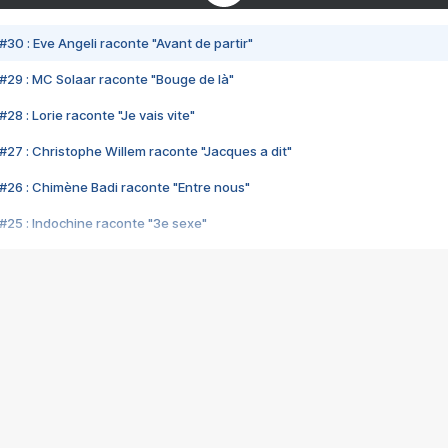
#30 : Eve Angeli raconte "Avant de partir"
#29 : MC Solaar raconte "Bouge de là"
28 : Lorie raconte "Je vais vite"
#27 : Christophe Willem raconte "Jacques a dit"
#26 : Chimène Badi raconte "Entre nous"
#25 : Indochine raconte "3e sexe"
#24 : Zaho raconte "C'est chelou"
#23 : Patrick Bruel raconte "Au café des délices"
#22 : Kyo raconte "Le chemin"
#21 : Nolwenn Leroy raconte "Cassé"
#20 : Patrick Hernandez raconte "Born to be alive"
#19 : Lorie raconte "Près de moi"