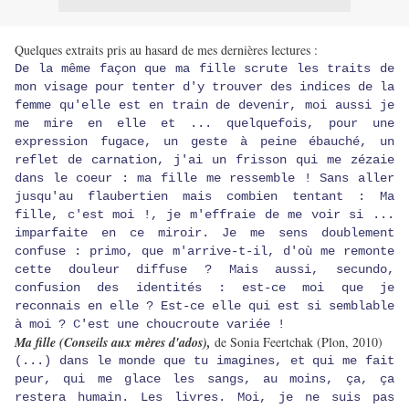
Quelques extraits pris au hasard de mes dernières lectures :
De la même façon que ma fille scrute les traits de
mon visage pour tenter d'y trouver des indices de la
femme qu'elle est en train de devenir, moi aussi je
me mire en elle et ... quelquefois, pour une
expression fugace, un geste à peine ébauché, un
reflet de carnation, j'ai un frisson qui me zézaie
dans le coeur : ma fille me ressemble ! Sans aller
jusqu'au flaubertien mais combien tentant : Ma
fille, c'est moi !, je m'effraie de me voir si ...
imparfaite en ce miroir. Je me sens doublement
confuse : primo, que m'arrive-t-il, d'où me remonte
cette douleur diffuse ? Mais aussi, secundo,
confusion des identités : est-ce moi que je
reconnais en elle ? Est-ce elle qui est si semblable
à moi ? C'est une choucroute variée !
Ma fille (Conseils aux mères d'ados),
de Sonia Feertchak (Plon, 2010)
(...) dans le monde que tu imagines, et qui me fait
peur, qui me glace les sangs, au moins, ça, ça
restera humain. Les livres. Moi, je ne suis pas