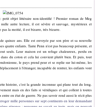
 petit objet littéraire non-identifié ! Premier roman de Meg
nulle autre lecture, il est sévère et sauvage, mystérieux et
pas la moitié, il est bizarre, très bizarre.
 de quinze ans. Elle est envoyée par son père et sa nouvelle
ses quatre enfants. Tante Penn n'est pas beaucoup présente, et
 tout seuls. Leur maison est un refuge chaleureux, perdu en
ns du coton et cela lui convient plutôt bien. Et puis, tout
ndonienne, le pays prend peur et se replie sur lui-même, les
déplacement à l'étranger, incapable de rentrer, les enfants vont
cette histoire, c'est la grande inconnue qui plane tout du long.
ivement mais en des faits si véridiques et qui collent à toutes
entre en état de guerre. Ne pas savoir rend aussi le récit plus
erroger mille personnes sur sept continents en leur demandant
 même réponse ; personne ne savait au juste, mais on pouvait