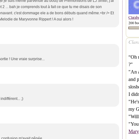
e je suis même parvenue au bout) de Prémonitions de LJ Smith, j'ai
2 ... bah je comprends tout à fait ce que tu me disais de son
orénavant. c'est dommage ele a de bons débuts quand même.<br /> Et
Clarab
l Melodie de Maryvonne Rippert ! A oui alors !
200 bo
Clara
“Oh 
tie ! Une vraie surprise...
?"
"An a
and p
slosh
I didn
ndifférent... ;)
"He's
my G
"Will
"You 
Mary
a confusion m'avait gênée...