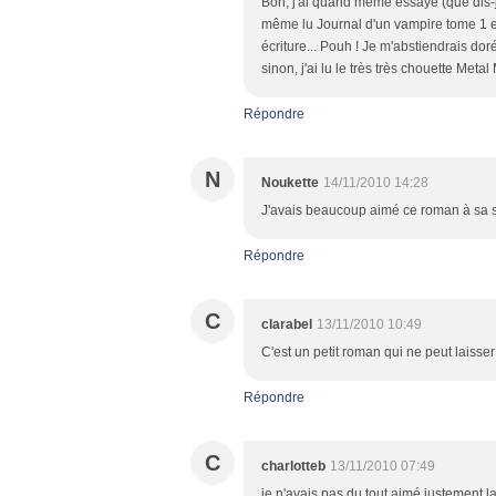
Bon, j'ai quand même essayé (que dis-j
même lu Journal d'un vampire tome 1 et 
écriture... Pouh ! Je m'abstiendrais d
sinon, j'ai lu le très très chouette Meta
Répondre
N
Noukette
14/11/2010 14:28
J'avais beaucoup aimé ce roman à sa sor
Répondre
C
clarabel
13/11/2010 10:49
C'est un petit roman qui ne peut laisser i
Répondre
C
charlotteb
13/11/2010 07:49
je n'avais pas du tout aimé,justement l