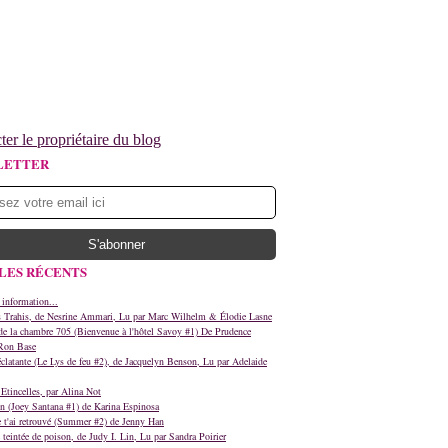
ter le propriétaire du blog
LETTER
LES RÉCENTS
 information...
s Trahis, de Nesrine Ammari, Lu par Marc Wilhelm & Élodie Lasne
e la chambre 705 (Bienvenue à l'hôtel Savoy #1) De Prudence
Ron Base
clatante (Le Lys de feu #2), de Jacquelyn Benson, Lu par Adelaide
Etincelles, par Alina Not
n (Joey Santana #1) de Karina Espinosa
e t'ai retrouvé (Summer #2) de Jenny Han
teintée de poison, de Judy I. Lin, Lu par Sandra Poirier