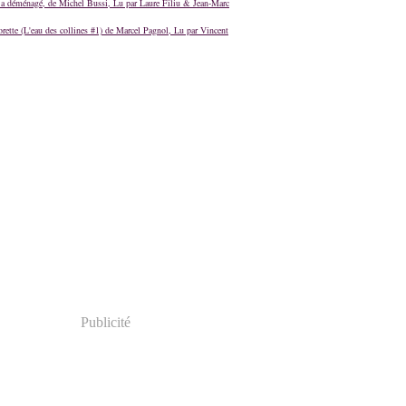
a déménagé, de Michel Bussi, Lu par Laure Filiu & Jean-Marc
orette (L'eau des collines #1) de Marcel Pagnol, Lu par Vincent
Publicité