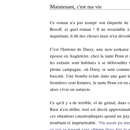
Maintenant, c'est ma vie
Ce roman n'a pas usurpé son étiquette de :
Rosoff, et quel roman ! Il ne ressemble à 
inquiétant, il dit des choses mais n'en dévoile 
C'est l'histoire de Daisy, une new-yorkaise
épouse en Angleterre, chez la tante Penn et 
les enfants sont habitués à se débrouiller
pleine campagne, où Daisy se sent comme da
bascule. Une bombe éclate dans une gare lo
frontières sont fermées, la tante Penn est en 
alors vivre en autarcie.
Ce qu'il y a de terrible, et de génial, dans 
Rien n'est défini, tout est décrit approximat
ces situations catastrophiques quand un pays 
troublant et impénétrable.
"On aurait pu int
ce qui se passait sans obtenir deux fois la