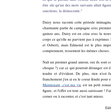
être sûr qu'un des mots suivants allait figurer
sanctions, la démocratie."
Daisy nous raconte cette période inimagina
charmante partie de campagne avec premiers 
quinze ans, Daisy est en crise avec la nouv
corps ce qu'elle ne parvient pas à exprimer.
et Osbert), mais Edmond est le plus import
comprennent, ressentent les mêmes choses. 
Naît un premier grand amour, oui ils sont c
choque ?) car ce qui pourrait déranger est
tendre et d'évident. De plus, rien n'est f
franchement j'en ai eu le coeur fendu pour e
Maintenant, c'est ma vie
est un petit roman
figure, et l'effet est tout aussi saisissant ! J
cerner ou à raconter, et c'est tant mieux.
Edi