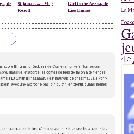
ge, de
Si jamais ... - Meg
Girl in the Arena, de
La Mar
Rosoff
Lise Haines
Pocke
Ga
je
4⭐
avais adoré !!! Tu as lu Reckless de Cornelia Funke ? Non, aucun
mbre, glauque, et aborde les contes de fées de façon à te filer des
s jamais LJ Smith !!!! naaaaan, c'est mauvais de chez mauvais)<br />
t plein, avec une accroche pas loin du thriller (gentil, quand même)
 est en train de le lire, c'est moi après. Elle accroche à fond !<br />