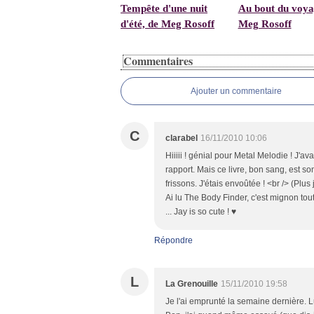
Tempête d'une nuit
Au bout du voya
d'été, de Meg Rosoff
Meg Rosoff
Commentaires
Ajouter un commentaire
C
clarabel
16/11/2010 10:06
Hiiiii ! génial pour Metal Melodie ! J'
rapport. Mais ce livre, bon sang, est so
frissons. J'étais envoûtée ! <br /> (Plu
Ai lu The Body Finder, c'est mignon tou
... Jay is so cute ! ♥
Répondre
L
La Grenouille
15/11/2010 19:58
Je l'ai emprunté la semaine dernière. Luz