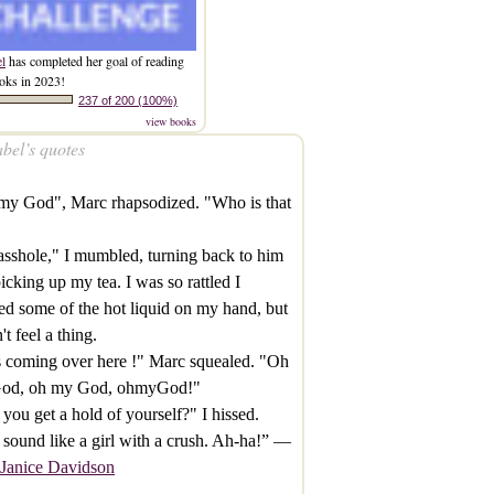
el
has completed her goal of reading
oks in 2023!
237 of 200 (100%)
view books
bel’s quotes
my God", Marc rhapsodized. "Who is that
sshole," I mumbled, turning back to him
icking up my tea. I was so rattled I
ed some of the hot liquid on my hand, but
't feel a thing.
 coming over here !" Marc squealed. "Oh
od, oh my God, ohmyGod!"
 you get a hold of yourself?" I hissed.
sound like a girl with a crush. Ah-ha!” —
Janice Davidson