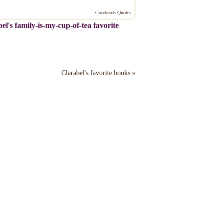
Goodreads Quotes
el's family-is-my-cup-of-tea favorite
Clarabel's favorite books »