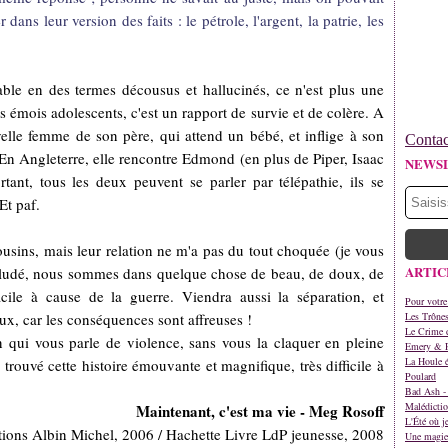
 dans leur version des faits : le pétrole, l'argent, la patrie, les
ble en des termes décousus et hallucinés, ce n'est plus une
émois adolescents, c'est un rapport de survie et de colère. A
elle femme de son père, qui attend un bébé, et inflige à son
Contac
 En Angleterre, elle rencontre Edmond (en plus de Piper, Isaac
NEWS
ant, tous les deux peuvent se parler par télépathie, ils se
Et paf.
ousins, mais leur relation ne m'a pas du tout choquée (je vous
ARTIC
 éludé, nous sommes dans quelque chose de beau, de doux, de
acile à cause de la guerre. Viendra aussi la séparation, et
Pour votre
ux, car les conséquences sont affreuses !
Les Trône
Le Crime d
 qui vous parle de violence, sans vous la claquer en pleine
Emery & 
La Houle é
'ai trouvé cette histoire émouvante et magnifique, très difficile à
Poulard
Bad Ash - 
Malédictio
Maintenant, c'est ma vie - Meg Rosoff
L'Été où j
tions Albin Michel, 2006 / Hachette Livre LdP jeunesse, 2008
Une magie 