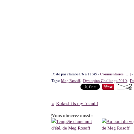
Posté par clarabel76 à 11:45 -
Commentaires [
…
]
- 
Tags:
Meg Rosoff
,
Dystopian Challenge 2010
,
I'
Kokeshi is my friend !
Vous aimerez aussi :