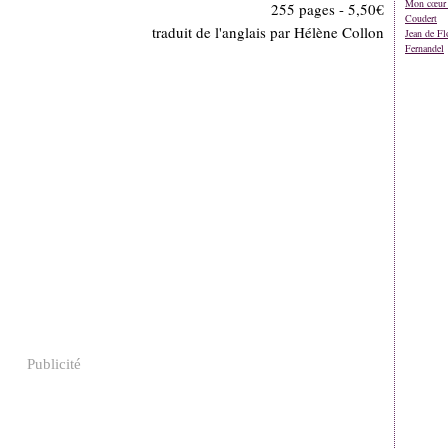
Mon cœur 
255 pages - 5,50€
Coudert
traduit de l'anglais par Hélène Collon
Jean de Fl
Fernandel
Publicité