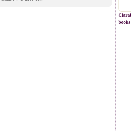
Clarab
books