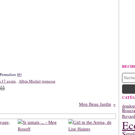
RECH
Permalien [
#
]
m 17 again
,
Albin Michel jeunesse
CATÉG
Mon Beau Jardin
doudou
Rouerg
Bayard
Ec
Seui