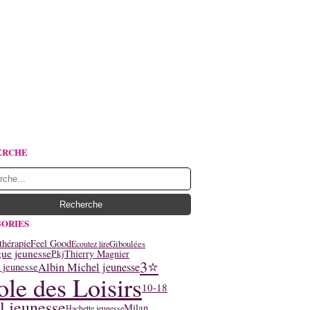
ERCHE
ORIES
thérapie
Feel Good
Giboulées
Ecoutez lire
ue jeunesse
Thierry Magnier
Pkj
3⭐
Albin Michel jeunesse
 jeunesse
ole des Loisirs
10-18
l jeunesse
Milan
Hachette jeunesse