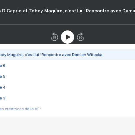
 DiCaprio et Tobey Maguire, c'est lui ! Rencontre avec Dam
bey Maguire, c'est lui ! Rencontre avec Damien Witecka
e 6
e 5
e 4
e 3
s créatrices de la VF !
e 2
e 1