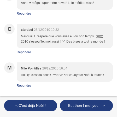
Anne = méga super mère nowel! tu le mérites miss !
Répondre
C
clarabel
28/12/2010 10:32
Merciiiiiii ! J'espère que vous avez eu du bon temps ! ;))))))
2010 s'essouffle, moi aussi ! ^-^ Des bises à tout le monde !
Répondre
M
Mlle Pointillés
26/12/2010 16:54
Hiiii ça c'est du colis!! ^^<br /> <br /> Joyeux Noël à toutes!!
Répondre
< C'est déjà Noël !
But then I met you... >