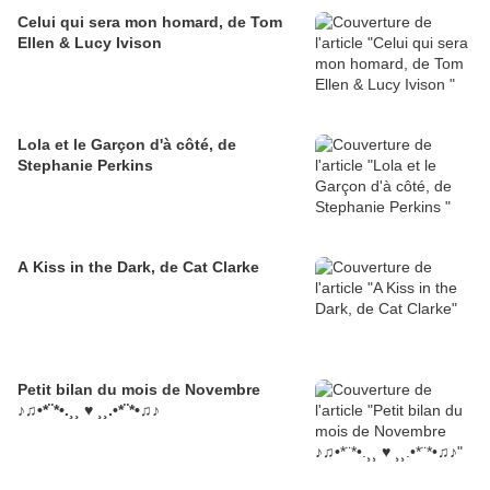
Celui qui sera mon homard, de Tom
Ellen & Lucy Ivison
Lola et le Garçon d'à côté, de
Stephanie Perkins
A Kiss in the Dark, de Cat Clarke
Petit bilan du mois de Novembre
♪♫•*¨*•.¸¸ ♥ ¸¸.•*¨*•♫♪