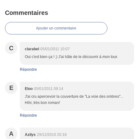
Commentaires
Ajouter un commentaire
C
clarabel
05/01/2011 10:07
Oui c'est bien ça ! ;) J'ai hâte de le découvrir à mon tour.
Répondre
E
Eloo
05/01/2011 09:14
J'ai cru apercevoir la couverture de "La voie des ombres"...
Hihi, très bon roman!
Répondre
A
Azilys
29/12/2010 20:18