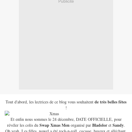
Publicité
de très belles fêtes
Tout d'abord, les lectrices de ce blog vous souhaitent
!
Et enfin nous sommes le 24 décembre, DATE OFFICIELLE, pour
Swap
Xmas Men
Bladelor
Sandy
révéler les colis du
organisé par
et
.
Oh yeah. Les filles, nowel a été rock-n-roll, cocasse, baveux et alléchant.