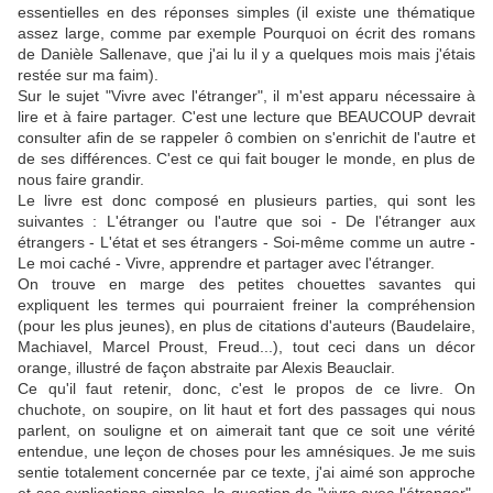
essentielles en des réponses simples (il existe une thématique
assez large, comme par exemple Pourquoi on écrit des romans
de Danièle Sallenave, que j'ai lu il y a quelques mois mais j'étais
restée sur ma faim).
Sur le sujet "Vivre avec l'étranger", il m'est apparu nécessaire à
lire et à faire partager. C'est une lecture que BEAUCOUP devrait
consulter afin de se rappeler ô combien on s'enrichit de l'autre et
de ses différences. C'est ce qui fait bouger le monde, en plus de
nous faire grandir.
Le livre est donc composé en plusieurs parties, qui sont les
suivantes : L'étranger ou l'autre que soi - De l'étranger aux
étrangers - L'état et ses étrangers - Soi-même comme un autre -
Le moi caché - Vivre, apprendre et partager avec l'étranger.
On trouve en marge des petites chouettes savantes qui
expliquent les termes qui pourraient freiner la compréhension
(pour les plus jeunes), en plus de citations d'auteurs (Baudelaire,
Machiavel, Marcel Proust, Freud...), tout ceci dans un décor
orange, illustré de façon abstraite par Alexis Beauclair.
Ce qu'il faut retenir, donc, c'est le propos de ce livre. On
chuchote, on soupire, on lit haut et fort des passages qui nous
parlent, on souligne et on aimerait tant que ce soit une vérité
entendue, une leçon de choses pour les amnésiques. Je me suis
sentie totalement concernée par ce texte, j'ai aimé son approche