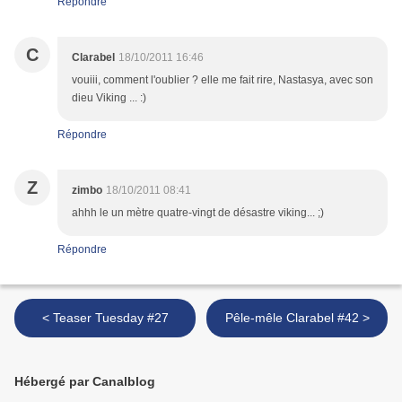
Répondre
C
Clarabel
18/10/2011 16:46
vouiii, comment l'oublier ? elle me fait rire, Nastasya, avec son
dieu Viking ... :)
Répondre
Z
zimbo
18/10/2011 08:41
ahhh le un mètre quatre-vingt de désastre viking... ;)
Répondre
< Teaser Tuesday #27
Pêle-mêle Clarabel #42 >
Hébergé par Canalblog