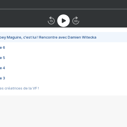
bey Maguire, c'est lui ! Rencontre avec Damien Witecka
e 6
e 5
e 4
e 3
s créatrices de la VF !
e 2
e 1
e Mektoub My Love arrive enfin ! Rencontre avec Shaïn Boumedine et Sal