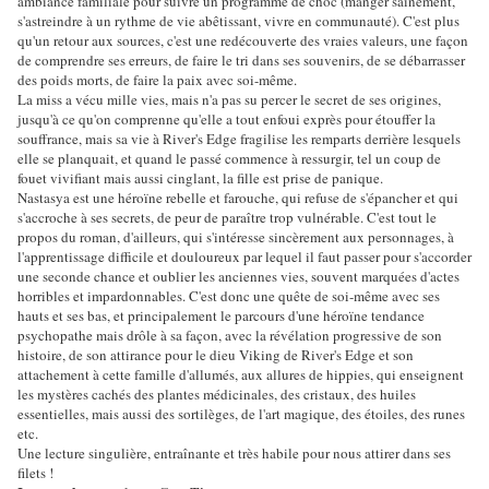
ambiance familiale pour suivre un programme de choc (manger sainement,
s'astreindre à un rythme de vie abêtissant, vivre en communauté). C'est plus
qu'un retour aux sources, c'est une redécouverte des vraies valeurs, une façon
de comprendre ses erreurs, de faire le tri dans ses souvenirs, de se débarrasser
des poids morts, de faire la paix avec soi-même.
La miss a vécu mille vies, mais n'a pas su percer le secret de ses origines,
jusqu'à ce qu'on comprenne qu'elle a tout enfoui exprès pour étouffer la
souffrance, mais sa vie à River's Edge fragilise les remparts derrière lesquels
elle se planquait, et quand le passé commence à ressurgir, tel un coup de
fouet vivifiant mais aussi cinglant, la fille est prise de panique.
Nastasya est une héroïne rebelle et farouche, qui refuse de s'épancher et qui
s'accroche à ses secrets, de peur de paraître trop vulnérable. C'est tout le
propos du roman, d'ailleurs, qui s'intéresse sincèrement aux personnages, à
l'apprentissage difficile et douloureux par lequel il faut passer pour s'accorder
une seconde chance et oublier les anciennes vies, souvent marquées d'actes
horribles et impardonnables. C'est donc une quête de soi-même avec ses
hauts et ses bas, et principalement le parcours d'une héroïne tendance
psychopathe mais drôle à sa façon, avec la révélation progressive de son
histoire, de son attirance pour le dieu Viking de River's Edge et son
attachement à cette famille d'allumés, aux allures de hippies, qui enseignent
les mystères cachés des plantes médicinales, des cristaux, des huiles
essentielles, mais aussi des sortilèges, de l'art magique, des étoiles, des runes
etc.
Une lecture singulière, entraînante et très habile pour nous attirer dans ses
filets !