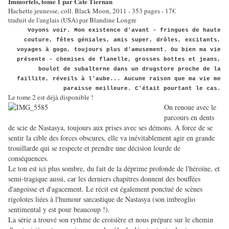
Immortels, tome 1 par Cate Tiernan
Hachette jeunesse, coll. Black Moon, 2011 - 353 pages - 17€
traduit de l'anglais (USA) par Blandine Longre
Voyons voir. Mon existence d'avant - fringues de haute
couture, fêtes géniales, amis super, drôles, excitants,
voyages à gogo, toujours plus d'amusement. Ou bien ma vie
présente - chemises de flanelle, grosses bottes et jeans,
boulot de subalterne dans un drugstore proche de la
faillite, réveils à l'aube... Aucune raison que ma vie me
paraisse meilleure. C'était pourtant le cas.
Le tome 2 est déjà disponible !
On renoue avec le
parcours en dents
de scie de Nastasya, toujours aux prises avec ses démons. A force de se
sentir la cible des forces obscures, elle va inévitablement agir en grande
trouillarde qui se respecte et prendre une décision lourde de
conséquences.
Le ton est ici plus sombre, du fait de la déprime profonde de l'héroïne, et
semi-tragique aussi, car les derniers chapitres donnent des bouffées
d'angoisse et d'agacement. Le récit est également ponctué de scènes
rigolotes liées à l'humour sarcastique de Nastasya (son imbroglio
sentimental y est pour beaucoup !).
La série a trouvé son rythme de croisière et nous prépare sur le chemin