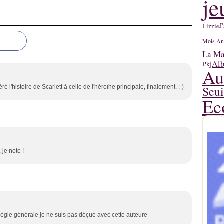
je
J
Lizzie
Mois An
La Mar
Alb
Pkj
Au
ré l'histoire de Scarlett à celle de l'héroïne principale, finalement. ;-)
Seui
Ec
 je note !
règle générale je ne suis pas déçue avec cette auteure