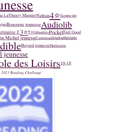
unesse
4⭐
Nathan
'ai Lu
Thierry Magnier
Ecoutez lire
Audiolib
Rouergue jeunesse
glais
3⭐
tinière J.
Pocket
5⭐
Feel Good
Giboulées
in Michel jeunesse
doudouthérapie
Casterman
dible
Bayard jeunesse
Harlequin
l jeunesse
ole des Loisirs
10-18
2023 Reading Challenge