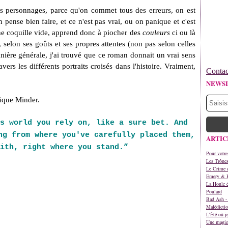
es personnages, parce qu'on commet tous des erreurs, on est
 pense bien faire, et ce n'est pas vrai, ou on panique et c'est
ne coquille vide, apprend donc à piocher des
couleurs
ci ou là
 selon ses goûts et ses propres attentes (non pas selon celles
ière générale, j'ai trouvé que ce roman donnait un vrai sens
ers les différents portraits croisés dans l'histoire. Vraiment,
Contac
NEWS
nique Minder.
s world you rely on, like a sure bet. And
ng from where you've carefully placed them,
ARTIC
aith, right where you stand.”
Pour votre
Les Trône
Le Crime d
Emery & 
La Houle é
Poulard
Bad Ash - 
Malédictio
L'Été où j
Une magie 