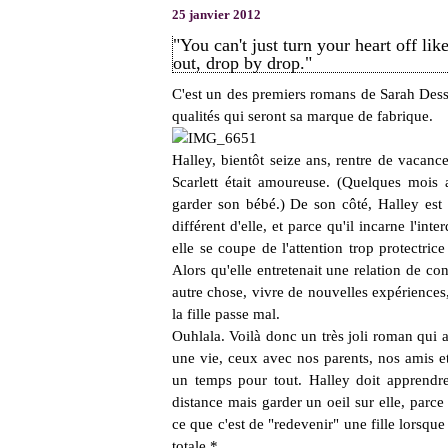
25 janvier 2012
"You can't just turn your heart off lik
out, drop by drop."
C'est un des premiers romans de Sarah Desse
qualités qui seront sa marque de fabrique.
Halley, bientôt seize ans, rentre de vacan
Scarlett était amoureuse. (Quelques mois a
garder son bébé.) De son côté, Halley est
différent d'elle, et parce qu'il incarne l'inter
elle se coupe de l'attention trop protectric
Alors qu'elle entretenait une relation de con
autre chose, vivre de nouvelles expériences,
la fille passe mal.
Ouhlala. Voilà donc un très joli roman qui a
une vie, ceux avec nos parents, nos amis e
un temps pour tout. Halley doit apprendre
distance mais garder un oeil sur elle, parc
ce que c'est de "redevenir" une fille lorsque 
totale.*