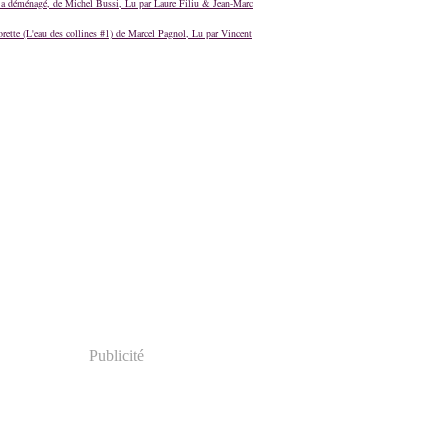
a déménagé, de Michel Bussi, Lu par Laure Filiu & Jean-Marc
orette (L'eau des collines #1) de Marcel Pagnol, Lu par Vincent
Publicité