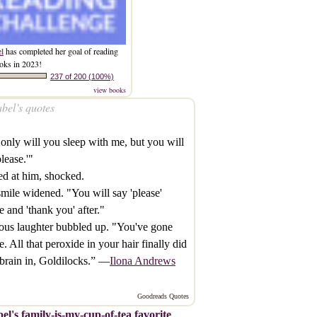
el
has completed her goal of reading
oks in 2023!
237 of 200 (100%)
view books
bel’s quotes
only will you sleep with me, but you will
please.'"
red at him, shocked.
mile widened. "You will say 'please'
e and 'thank you' after."
us laughter bubbled up. "You've gone
e. All that peroxide in your hair finally did
brain in, Goldilocks.” —
Ilona Andrews
Goodreads Quotes
el's family-is-my-cup-of-tea favorite