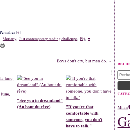
Permalien [
#
]
,
Moriarty
,
Just contemporary reading challenge
,
Pkj
,
♥
Boys don't cry, but men do.
RECH
CATÉG
 lune,
“See you in dreamland”
(Au bout du rêve)
"If you're that
Milan
comfortable with
Ga
someone, you don't
have to talk."