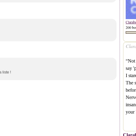
Clarab
200 bo
Clara
“Not 
say '
 liste !
I sta
The s
befor
Nervo
insan
your 
Clarab