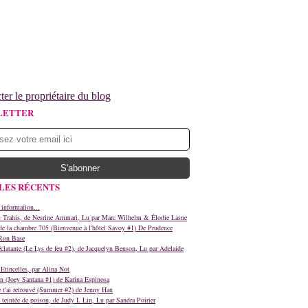
ter le propriétaire du blog
LETTER
LES RÉCENTS
 information...
s Trahis, de Nesrine Ammari, Lu par Marc Wilhelm & Élodie Lasne
e la chambre 705 (Bienvenue à l'hôtel Savoy #1) De Prudence
Ron Base
clatante (Le Lys de feu #2), de Jacquelyn Benson, Lu par Adelaide
Etincelles, par Alina Not
n (Joey Santana #1) de Karina Espinosa
e t'ai retrouvé (Summer #2) de Jenny Han
teintée de poison, de Judy I. Lin, Lu par Sandra Poirier