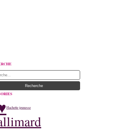
ERCHE
ORIES
♥
Hachette jeunesse
llimard