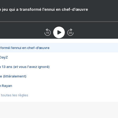
e jeu qui a transformé l’ennui en chef-d’œuvre
nsformé l’ennui en chef-d’œuvre
 DayZ
 a 13 ans (et vous l'avez ignoré)
e (littéralement)
im Rayan
 toutes les règles
s les jeux vidéo
us choquant de Rockstar ? - Le scandale BULLY