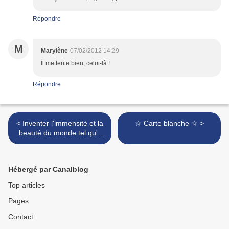
Répondre
M
Marylène
07/02/2012 14:29
Il me tente bien, celui-là !
Répondre
< Inventer l'immensité et la
☆ Carte blanche ☆ >
beauté du monde tel qu'il
aurait voulu le voir.
Hébergé par Canalblog
Top articles
Pages
Contact