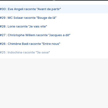
#30 : Eve Angeli raconte "Avant de partir"
#29 : MC Solaar raconte "Bouge de là"
28 : Lorie raconte "Je vais vite"
#27 : Christophe Willem raconte "Jacques a dit"
#26 : Chimène Badi raconte "Entre nous"
#25 : Indochine raconte "3e sexe"
#24 : Zaho raconte "C'est chelou"
#23 : Patrick Bruel raconte "Au café des délices"
#22 : Kyo raconte "Le chemin"
#21 : Nolwenn Leroy raconte "Cassé"
#20 : Patrick Hernandez raconte "Born to be alive"
#19 : Lorie raconte "Près de moi"