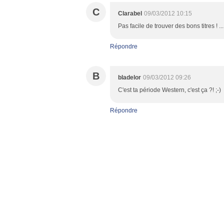
C
Clarabel
09/03/2012 10:15
Pas facile de trouver des bons titres ! ... 
Répondre
B
bladelor
09/03/2012 09:26
C'est ta période Western, c'est ça ?! ;-)
Répondre