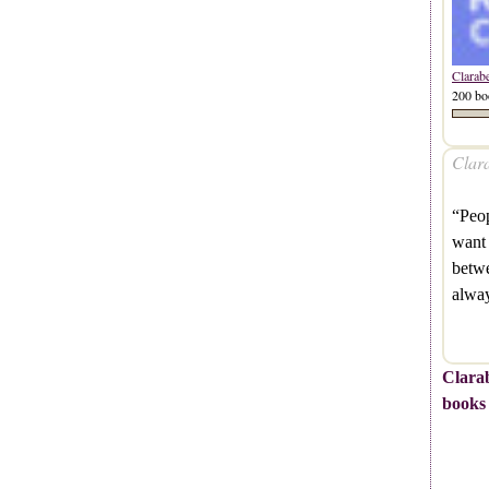
Clarab
200 bo
Clara
“Peop
want 
betwe
alwa
Clarab
books