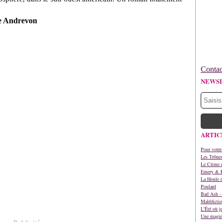
re Andrevon
Contac
NEWS
ARTIC
Pour votre
Les Trône
Le Crime d
Emery & 
La Houle é
Poulard
Bad Ash - 
Malédictio
L'Été où j
Une magie 