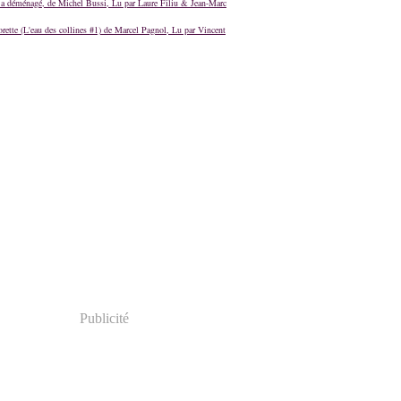
a déménagé, de Michel Bussi, Lu par Laure Filiu & Jean-Marc
orette (L'eau des collines #1) de Marcel Pagnol, Lu par Vincent
Publicité