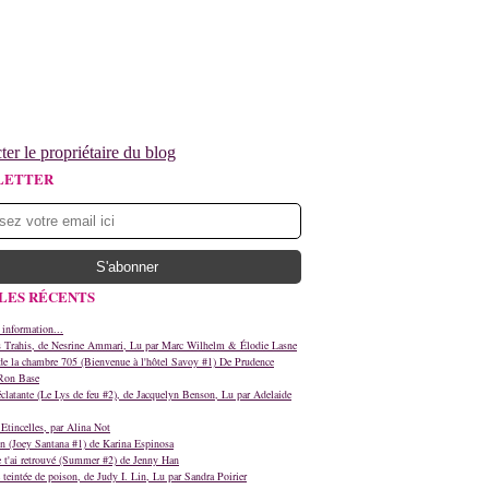
ter le propriétaire du blog
LETTER
LES RÉCENTS
 information...
s Trahis, de Nesrine Ammari, Lu par Marc Wilhelm & Élodie Lasne
e la chambre 705 (Bienvenue à l'hôtel Savoy #1) De Prudence
Ron Base
clatante (Le Lys de feu #2), de Jacquelyn Benson, Lu par Adelaide
Etincelles, par Alina Not
n (Joey Santana #1) de Karina Espinosa
e t'ai retrouvé (Summer #2) de Jenny Han
teintée de poison, de Judy I. Lin, Lu par Sandra Poirier