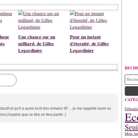
nheur
Une chance sur un
Pour un instant
nès
milliard, de Gilles
d'éternité, de Gilles
Legardinier
Legardinier
RECH
CATÉG
Giboulé
uctif et qu'il a aussi écrit des romans SF ... je me rappelle avoir vu
Ec
lors j'espère que ce titre en fera partie :)
Seui
Mois An