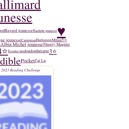
llimard
unesse
♥
ood
Bayard jeunesse
Hachette jeunesse
ue jeunesse
5⭐
Milan
Harlequin
Casterman
Albin Michel jeunesse
n
Thierry Magnier
4⭐
3⭐
doudouthérapie
Ecoutez lire
dible
Pocket
J'ai Lu
2023 Reading Challenge