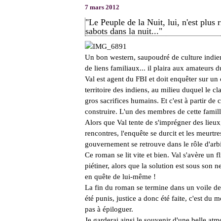
7 mars 2012
"Le Peuple de la Nuit, lui, n'est plus
sabots dans la nuit..."
Un bon western, saupoudré de culture indie
de liens familiaux... il plaira aux amateurs d
Val est agent du FBI et doit enquêter sur u
territoire des indiens, au milieu duquel le cl
gros sacrifices humains. Et c'est à partir de 
construire. L'un des membres de cette famille
Alors que Val tente de s'imprégner des lieux,
rencontres, l'enquête se durcit et les meurtr
gouvernement se retrouve dans le rôle d'arbit
Ce roman se lit vite et bien. Val s'avère un
piétiner, alors que la solution est sous son n
en quête de lui-même !
La fin du roman se termine dans un voile de b
été punis, justice a donc été faite, c'est du
pas à épiloguer.
Je garderai ainsi le souvenir d'une belle a