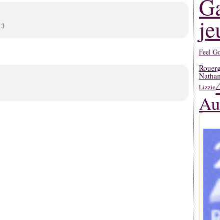
Ga
je
:)
Feel G
Rouerg
Natha
Lizzie
Au