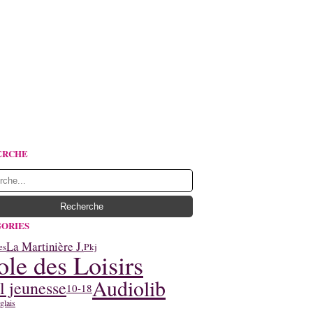
ERCHE
ORIES
La Martinière J.
Pkj
es
ole des Loisirs
Audiolib
l jeunesse
10-18
glais