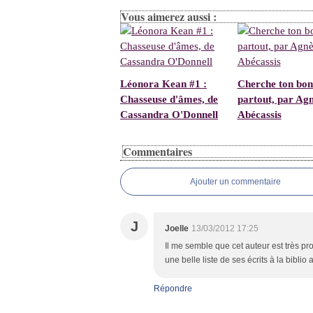
Vous aimerez aussi :
Léonora Kean #1 :
Cherche ton bo
Chasseuse d'âmes, de
partout, par Ag
Cassandra O'Donnell
Abécassis
Commentaires
Ajouter un commentaire
J
Joelle
13/03/2012 17:25
Il me semble que cet auteur est très prod
une belle liste de ses écrits à la biblio a
Répondre