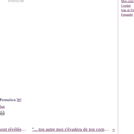
Publicité
Mon cœur 
Coudert
Jean de Fl
Fernandel
Permalien [
#
]
lan
"Lorsque toutes les solutions logiques se sont révélées fausses, il faut chercher dans l'illogique."
"... ton autre moi s'évadera de ton corps pour se réfugier on ne sait où."