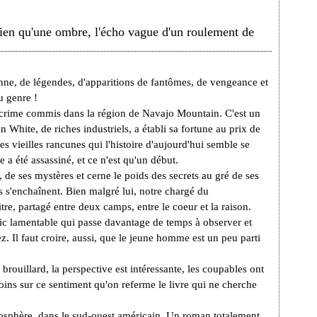
 rien qu'une ombre, l'écho vague d'un roulement de
nne, de légendes, d'apparitions de fantômes, de vengeance et
u genre !
n crime commis dans la région de Navajo Mountain. C'est un
an White, de riches industriels, a établi sa fortune au prix de
ces vieilles rancunes qui l'histoire d'aujourd'hui semble se
 a été assassiné, et ce n'est qu'un début.
 de ses mystères et cerne le poids des secrets au gré de ses
es s'enchaînent. Bien malgré lui, notre chargé du
re, partagé entre deux camps, entre le coeur et la raison.
 flic lamentable qui passe davantage de temps à observer et
ez. Il faut croire, aussi, que le jeune homme est un peu parti
rouillard, la perspective est intéressante, les coupables ont
 moins sur ce sentiment qu'on referme le livre qui ne cherche
tmosphère, dans le sud-ouest américain. Un roman totalement