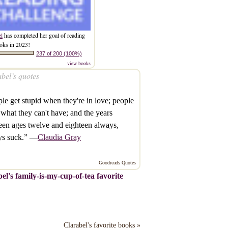
el
has completed her goal of reading
oks in 2023!
237 of 200 (100%)
view books
bel’s quotes
le get stupid when they're in love; people
what they can't have; and the years
en ages twelve and eighteen always,
ys suck.” —
Claudia Gray
Goodreads Quotes
el's family-is-my-cup-of-tea favorite
Clarabel's favorite books »