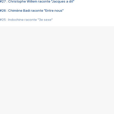
#27 : Christophe Willem raconte "Jacques a dit"
#26 : Chimène Badi raconte "Entre nous"
#25 : Indochine raconte "3e sexe"
#24 : Zaho raconte "C'est chelou"
#23 : Patrick Bruel raconte "Au café des délices"
#22 : Kyo raconte "Le chemin"
#21 : Nolwenn Leroy raconte "Cassé"
#20 : Patrick Hernandez raconte "Born to be alive"
#19 : Lorie raconte "Près de moi"
#18 : Michael Jones raconte "A nos actes manqués" (avec Jean-Jacque
#17 : Khaled raconte "Aïcha"
#16 : Corneille raconte "Parce qu'on vient de loin"
#15 : Indochine raconte "L'aventurier"