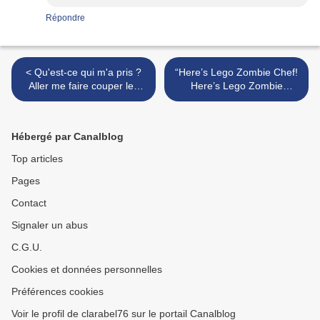
Répondre
< Qu'est-ce qui m'a pris ?
“Here’s Lego Zombie Chef!
Aller me faire couper les
Here’s Lego Zombie
cheveux la veille d'un jour
builder! See their grasping
important est une erreur de
hands and posable limbs!”
débutant.
>
Hébergé par Canalblog
Top articles
Pages
Contact
Signaler un abus
C.G.U.
Cookies et données personnelles
Préférences cookies
Voir le profil de clarabel76 sur le portail Canalblog