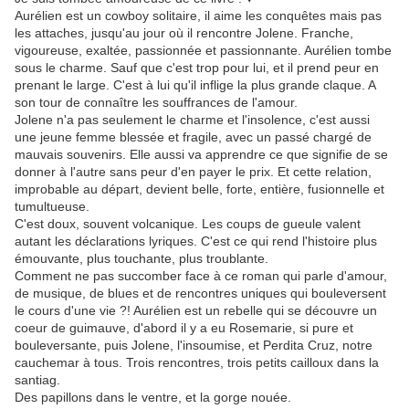
Aurélien est un cowboy solitaire, il aime les conquêtes mais pas
les attaches, jusqu'au jour où il rencontre Jolene. Franche,
vigoureuse, exaltée, passionnée et passionnante. Aurélien tombe
sous le charme. Sauf que c'est trop pour lui, et il prend peur en
prenant le large. C'est à lui qu'il inflige la plus grande claque. A
son tour de connaître les souffrances de l'amour.
Jolene n'a pas seulement le charme et l'insolence, c'est aussi
une jeune femme blessée et fragile, avec un passé chargé de
mauvais souvenirs. Elle aussi va apprendre ce que signifie de se
donner à l'autre sans peur d'en payer le prix. Et cette relation,
improbable au départ, devient belle, forte, entière, fusionnelle et
tumultueuse.
C'est doux, souvent volcanique. Les coups de gueule valent
autant les déclarations lyriques. C'est ce qui rend l'histoire plus
émouvante, plus touchante, plus troublante.
Comment ne pas succomber face à ce roman qui parle d'amour,
de musique, de blues et de rencontres uniques qui bouleversent
le cours d'une vie ?! Aurélien est un rebelle qui se découvre un
coeur de guimauve, d'abord il y a eu Rosemarie, si pure et
bouleversante, puis Jolene, l'insoumise, et Perdita Cruz, notre
cauchemar à tous. Trois rencontres, trois petits cailloux dans la
santiag.
Des papillons dans le ventre, et la gorge nouée.