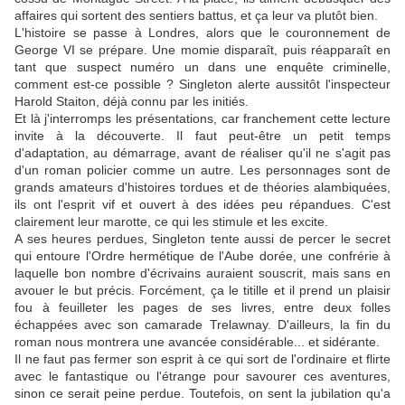
affaires qui sortent des sentiers battus, et ça leur va plutôt bien.
L'histoire se passe à Londres, alors que le couronnement de
George VI se prépare. Une momie disparaît, puis réapparaît en
tant que suspect numéro un dans une enquête criminelle,
comment est-ce possible ? Singleton alerte aussitôt l'inspecteur
Harold Staiton, déjà connu par les initiés.
Et là j'interromps les présentations, car franchement cette lecture
invite à la découverte. Il faut peut-être un petit temps
d'adaptation, au démarrage, avant de réaliser qu'il ne s'agit pas
d'un roman policier comme un autre. Les personnages sont de
grands amateurs d'histoires tordues et de théories alambiquées,
ils ont l'esprit vif et ouvert à des idées peu répandues. C'est
clairement leur marotte, ce qui les stimule et les excite.
A ses heures perdues, Singleton tente aussi de percer le secret
qui entoure l'Ordre hermétique de l'Aube dorée, une confrérie à
laquelle bon nombre d'écrivains auraient souscrit, mais sans en
avouer le but précis. Forcément, ça le titille et il prend un plaisir
fou à feuilleter les pages de ses livres, entre deux folles
échappées avec son camarade Trelawnay. D'ailleurs, la fin du
roman nous montrera une avancée considérable... et sidérante.
Il ne faut pas fermer son esprit à ce qui sort de l'ordinaire et flirte
avec le fantastique ou l'étrange pour savourer ces aventures,
sinon ce serait peine perdue. Toutefois, on sent la jubilation qu'a