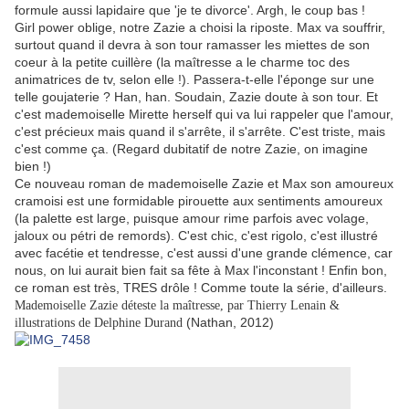
formule aussi lapidaire que 'je te divorce'. Argh, le coup bas !
Girl power oblige, notre Zazie a choisi la riposte. Max va souffrir,
surtout quand il devra à son tour ramasser les miettes de son
coeur à la petite cuillère (la maîtresse a le charme toc des
animatrices de tv, selon elle !). Passera-t-elle l'éponge sur une
telle goujaterie ? Han, han. Soudain, Zazie doute à son tour. Et
c'est mademoiselle Mirette herself qui va lui rappeler que l'amour,
c'est précieux mais quand il s'arrête, il s'arrête. C'est triste, mais
c'est comme ça. (Regard dubitatif de notre Zazie, on imagine
bien !)
Ce nouveau roman de mademoiselle Zazie et Max son amoureux
cramoisi est une formidable pirouette aux sentiments amoureux
(la palette est large, puisque amour rime parfois avec volage,
jaloux ou pétri de remords). C'est chic, c'est rigolo, c'est illustré
avec facétie et tendresse, c'est aussi d'une grande clémence, car
nous, on lui aurait bien fait sa fête à Max l'inconstant ! Enfin bon,
ce roman est très, TRES drôle ! Comme toute la série, d'ailleurs.
Mademoiselle Zazie déteste la maîtresse, par Thierry Lenain &
(Nathan, 2012)
illustrations de Delphine Durand