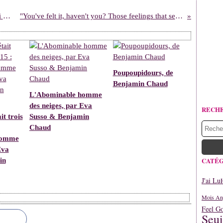
Souvent, je me dis que la vie des gens qui ne peuvent pas aller dans les nuages doit être bien ennuyeuse.
"You've felt it, haven't you? Those feelings that seem to get so big in your chest, like something is so beautiful it aches?"
Poupoupidours, de
Benjamin Chaud
L'Abominable homme
des neiges, par Eva
RECH
it trois
Susso & Benjamin
Chaud
homme
Eva
CATÉG
in
J'ai Lu
Mois An
Feel G
Seui