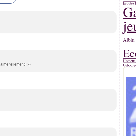
Ecoutez l
Ga
je
Albin 
Ec
Hachette
'aime tellement ! ;-)
Giboulé