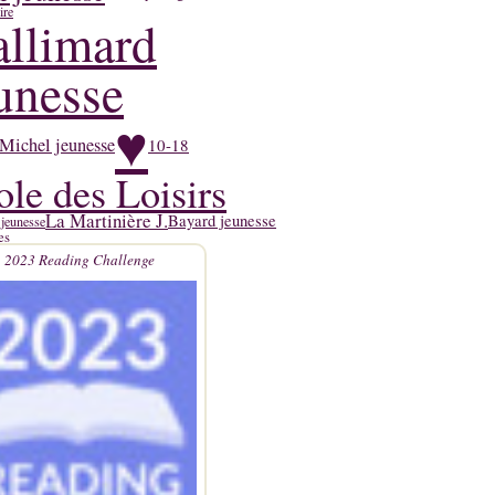
ire
llimard
unesse
♥
Michel jeunesse
10-18
ole des Loisirs
La Martinière J.
Bayard jeunesse
 jeunesse
es
2023 Reading Challenge