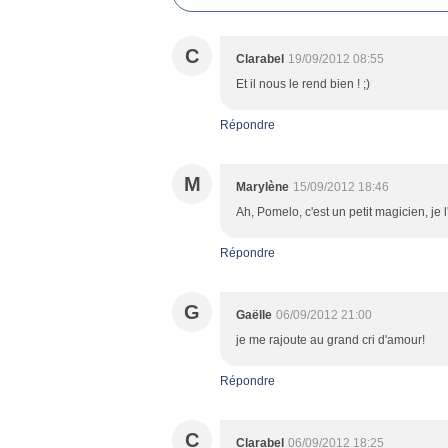
C
Clarabel
19/09/2012 08:55
Et il nous le rend bien ! ;)
Répondre
M
Marylène
15/09/2012 18:46
Ah, Pomelo, c'est un petit magicien, je l
Répondre
G
Gaëlle
06/09/2012 21:00
je me rajoute au grand cri d'amour!
Répondre
C
Clarabel
06/09/2012 18:25