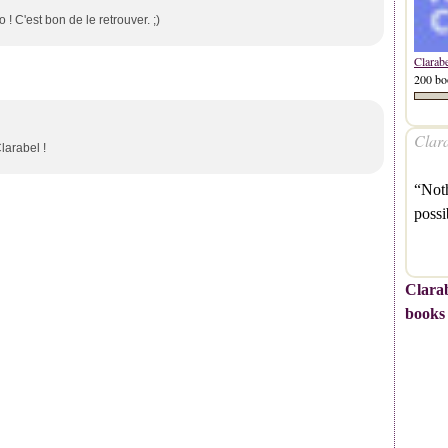
! C'est bon de le retrouver. ;)
Clarab
200 bo
Clara
Clarabel !
“Noth
possi
Clarab
books