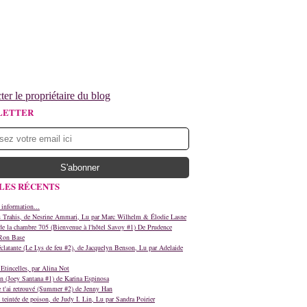
ter le propriétaire du blog
LETTER
LES RÉCENTS
 information...
s Trahis, de Nesrine Ammari, Lu par Marc Wilhelm & Élodie Lasne
e la chambre 705 (Bienvenue à l'hôtel Savoy #1) De Prudence
Ron Base
clatante (Le Lys de feu #2), de Jacquelyn Benson, Lu par Adelaide
Etincelles, par Alina Not
n (Joey Santana #1) de Karina Espinosa
e t'ai retrouvé (Summer #2) de Jenny Han
teintée de poison, de Judy I. Lin, Lu par Sandra Poirier