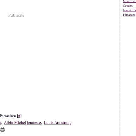
Mon cœur 
Coudert
Jean de Fl
Fernandel
Publicité
Permalien [
#
]
u
,
Albin Michel jeunesse
,
Louis Armstrong