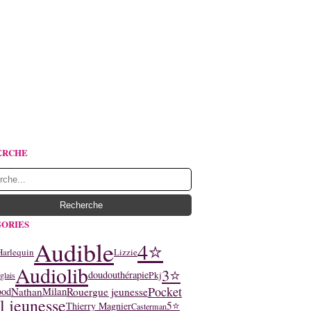
ERCHE
ORIES
Audible
4⭐
Harlequin
Lizzie
Audiolib
3⭐
doudouthérapie
Pkj
glais
Pocket
Nathan
Rouergue jeunesse
ood
Milan
l jeunesse
5⭐
Thierry Magnier
Casterman