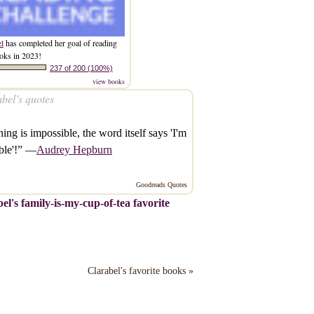
el
has completed her goal of reading
oks in 2023!
237 of 200 (100%)
view books
bel’s quotes
ing is impossible, the word itself says 'I'm
ble'!” —
Audrey Hepburn
Goodreads Quotes
el's family-is-my-cup-of-tea favorite
Clarabel's favorite books »