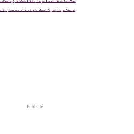
a déménagé, de Michel Bussi, Lu par Laure Filiu & Jean-Marc
orette (L'eau des collines #1) de Marcel Pagnol, Lu par Vincent
Publicité