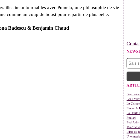
uvailles incontournables avec Pomelo, une philosophie de vie
nne comme un coup de boost pour repartir de plus belle.
mona Badescu & Benjamin Chaud
Contac
NEWS
ARTIC
Pour votre
Les Trône
Le Crime d
Emery & 
La Houle é
Poulard
Bad Ash - 
Malédictio
L'Été où j
Une magie 