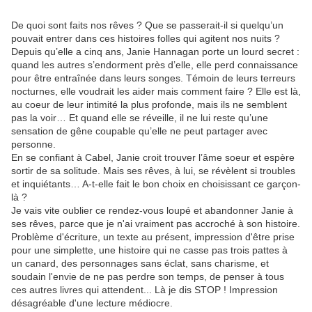
De quoi sont faits nos rêves ? Que se passerait-il si quelqu’un
pouvait entrer dans ces histoires folles qui agitent nos nuits ?
Depuis qu’elle a cinq ans, Janie Hannagan porte un lourd secret :
quand les autres s’endorment près d’elle, elle perd connaissance
pour être entraînée dans leurs songes. Témoin de leurs terreurs
nocturnes, elle voudrait les aider mais comment faire ? Elle est là,
au coeur de leur intimité la plus profonde, mais ils ne semblent
pas la voir… Et quand elle se réveille, il ne lui reste qu’une
sensation de gêne coupable qu’elle ne peut partager avec
personne.
En se confiant à Cabel, Janie croit trouver l’âme soeur et espère
sortir de sa solitude. Mais ses rêves, à lui, se révèlent si troubles
et inquiétants… A-t-elle fait le bon choix en choisissant ce garçon-
là ?
Je vais vite oublier ce rendez-vous loupé et abandonner Janie à
ses rêves, parce que je n'ai vraiment pas accroché à son histoire.
Problème d'écriture, un texte au présent, impression d'être prise
pour une simplette, une histoire qui ne casse pas trois pattes à
un canard, des personnages sans éclat, sans charisme, et
soudain l'envie de ne pas perdre son temps, de penser à tous
ces autres livres qui attendent... Là je dis STOP ! Impression
désagréable d'une lecture médiocre.