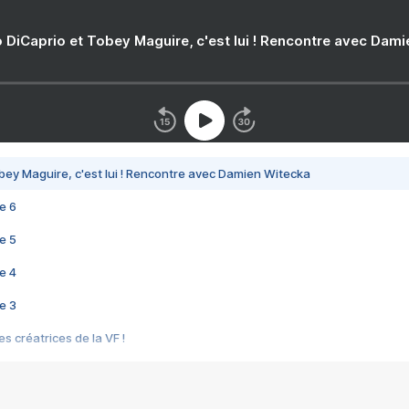
 DiCaprio et Tobey Maguire, c'est lui ! Rencontre avec Dam
bey Maguire, c'est lui ! Rencontre avec Damien Witecka
e 6
e 5
e 4
e 3
s créatrices de la VF !
e 2
e 1