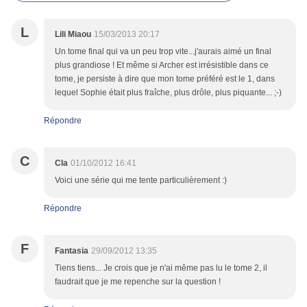
L
Lili Miaou
15/03/2013 20:17
Un tome final qui va un peu trop vite...j'aurais aimé un final
plus grandiose ! Et même si Archer est irrésistible dans ce
tome, je persiste à dire que mon tome préféré est le 1, dans
lequel Sophie était plus fraîche, plus drôle, plus piquante... ;-)
Répondre
C
Cla
01/10/2012 16:41
Voici une série qui me tente particulièrement :)
Répondre
F
Fantasia
29/09/2012 13:35
Tiens tiens... Je crois que je n'ai même pas lu le tome 2, il
faudrait que je me repenche sur la question !