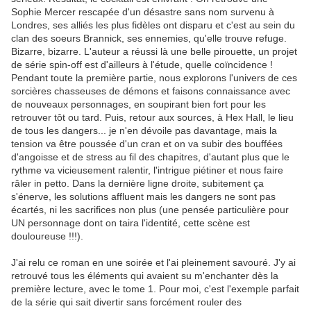
Sophie Mercer rescapée d'un désastre sans nom survenu à
Londres, ses alliés les plus fidèles ont disparu et c'est au sein du
clan des soeurs Brannick, ses ennemies, qu'elle trouve refuge.
Bizarre, bizarre. L'auteur a réussi là une belle pirouette, un projet
de série spin-off est d'ailleurs à l'étude, quelle coïncidence !
Pendant toute la première partie, nous explorons l'univers de ces
sorcières chasseuses de démons et faisons connaissance avec
de nouveaux personnages, en soupirant bien fort pour les
retrouver tôt ou tard. Puis, retour aux sources, à Hex Hall, le lieu
de tous les dangers... je n'en dévoile pas davantage, mais la
tension va être poussée d'un cran et on va subir des bouffées
d'angoisse et de stress au fil des chapitres, d'autant plus que le
rythme va vicieusement ralentir, l'intrigue piétiner et nous faire
râler in petto. Dans la dernière ligne droite, subitement ça
s'énerve, les solutions affluent mais les dangers ne sont pas
écartés, ni les sacrifices non plus (une pensée particulière pour
UN personnage dont on taira l'identité, cette scène est
douloureuse !!!).
J'ai relu ce roman en une soirée et l'ai pleinement savouré. J'y ai
retrouvé tous les éléments qui avaient su m'enchanter dès la
première lecture, avec le tome 1. Pour moi, c'est l'exemple parfait
de la série qui sait divertir sans forcément rouler des