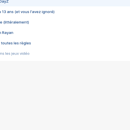
 DayZ
 a 13 ans (et vous l'avez ignoré)
e (littéralement)
im Rayan
 toutes les règles
s les jeux vidéo
us choquant de Rockstar ? - Le scandale BULLY
e plus moche de Steam
du RÊVE tourne au CAUCHEMAR
pendant 8 heures
it… à tort
umiliés par un jeu vidéo
ire - Final Fantasy 8