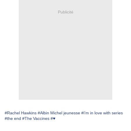
Publicité
#Rachel Hawkins
#Albin Michel jeunesse
#i'm in love with series
#the end
#The Vaccines
#♥