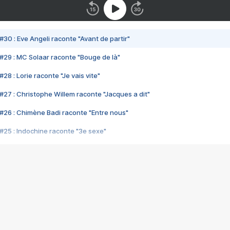
#30 : Eve Angeli raconte "Avant de partir"
#29 : MC Solaar raconte "Bouge de là"
28 : Lorie raconte "Je vais vite"
#27 : Christophe Willem raconte "Jacques a dit"
#26 : Chimène Badi raconte "Entre nous"
#25 : Indochine raconte "3e sexe"
#24 : Zaho raconte "C'est chelou"
#23 : Patrick Bruel raconte "Au café des délices"
#22 : Kyo raconte "Le chemin"
#21 : Nolwenn Leroy raconte "Cassé"
#20 : Patrick Hernandez raconte "Born to be alive"