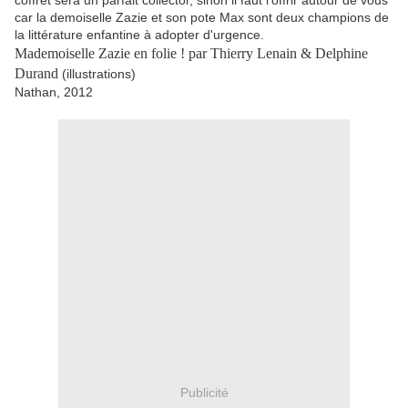
coffret sera un parfait collector, sinon il faut l'offrir autour de vous
car la demoiselle Zazie et son pote Max sont deux champions de
la littérature enfantine à adopter d'urgence.
Mademoiselle Zazie en folie ! par Thierry Lenain & Delphine
Durand
(illustrations)
Nathan, 2012
Publicité