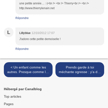
une petite année.... :-)<br /> <br /> Thierry<br /> <br />
http://www.thierrylenain.net
Répondre
L
Lillyblue
12/10/2012 17:07
J'adore cette petite demoiselle !
Répondre
< Un enfant comme les
Prends garde à toi
autres. Presque comme les
méchante ogresse : y'a des
autres. #2
filles qui sont malignes ! >
Hébergé par Canalblog
Top articles
Pages