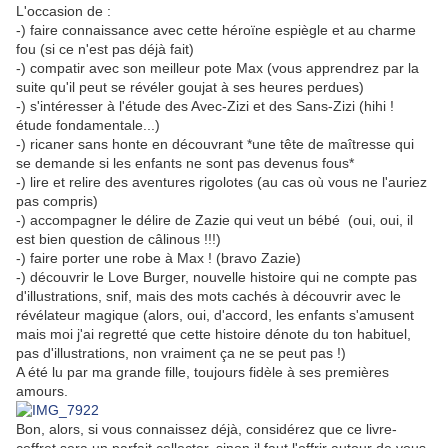
L'occasion de :
-) faire connaissance avec cette héroïne espiègle et au charme
fou (si ce n'est pas déjà fait)
-) compatir avec son meilleur pote Max (vous apprendrez par la
suite qu'il peut se révéler goujat à ses heures perdues)
-) s'intéresser à l'étude des Avec-Zizi et des Sans-Zizi (hihi !
étude fondamentale...)
-) ricaner sans honte en découvrant *une tête de maîtresse qui
se demande si les enfants ne sont pas devenus fous*
-) lire et relire des aventures rigolotes (au cas où vous ne l'auriez
pas compris)
-) accompagner le délire de Zazie qui veut un bébé (oui, oui, il
est bien question de câlinous !!!)
-) faire porter une robe à Max ! (bravo Zazie)
-) découvrir le Love Burger, nouvelle histoire qui ne compte pas
d'illustrations, snif, mais des mots cachés à découvrir avec le
révélateur magique (alors, oui, d'accord, les enfants s'amusent
mais moi j'ai regretté que cette histoire dénote du ton habituel,
pas d'illustrations, non vraiment ça ne se peut pas !)
A été lu par ma grande fille, toujours fidèle à ses premières
amours.
Bon, alors, si vous connaissez déjà, considérez que ce livre-