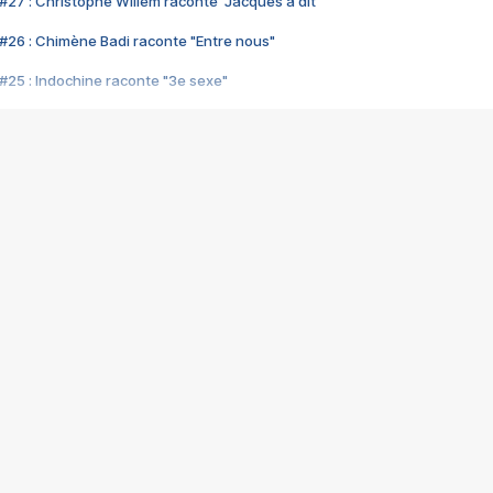
#27 : Christophe Willem raconte "Jacques a dit"
#26 : Chimène Badi raconte "Entre nous"
#25 : Indochine raconte "3e sexe"
#24 : Zaho raconte "C'est chelou"
#23 : Patrick Bruel raconte "Au café des délices"
#22 : Kyo raconte "Le chemin"
#21 : Nolwenn Leroy raconte "Cassé"
#20 : Patrick Hernandez raconte "Born to be alive"
#19 : Lorie raconte "Près de moi"
#18 : Michael Jones raconte "A nos actes manqués" (avec Jean-Jacque
#17 : Khaled raconte "Aïcha"
#16 : Corneille raconte "Parce qu'on vient de loin"
#15 : Indochine raconte "L'aventurier"