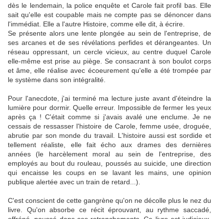
dès le lendemain, la police enquête et Carole fait profil bas. Elle
sait qu'elle est coupable mais ne compte pas se dénoncer dans
l'immédiat. Elle a l'autre Histoire, comme elle dit, à écrire.
Se présente alors une lente plongée au sein de l'entreprise, de
ses arcanes et de ses révélations perfides et dérangeantes. Un
réseau oppressant, un cercle vicieux, au centre duquel Carole
elle-même est prise au piège. Se consacrant à son boulot corps
et âme, elle réalise avec écoeurement qu'elle a été trompée par
le système dans son intégralité.
Pour l'anecdote, j'ai terminé ma lecture juste avant d'éteindre la
lumière pour dormir. Quelle erreur. Impossible de fermer les yeux
après ça ! C'était comme si j'avais avalé une enclume. Je ne
cessais de ressasser l'histoire de Carole, femme usée, droguée,
abrutie par son monde du travail. L'histoire aussi est sordide et
tellement réaliste, elle fait écho aux drames des dernières
années (le harcèlement moral au sein de l'entreprise, des
employés au bout du rouleau, poussés au suicide, une direction
qui encaisse les coups en se lavant les mains, une opinion
publique alertée avec un train de retard...).
C'est conscient de cette gangrène qu'on ne décolle plus le nez du
livre. Qu'on absorbe ce récit éprouvant, au rythme saccadé,