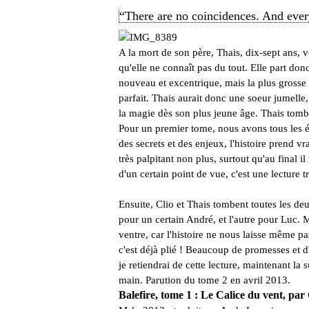
“There are no coincidences. And eve
A la mort de son père, Thais, dix-sept ans, v
qu'elle ne connaît pas du tout. Elle part do
nouveau et excentrique, mais la plus grosse
parfait. Thais aurait donc une soeur jumelle, 
la magie dès son plus jeune âge. Thais tom
Pour un premier tome, nous avons tous les é
des secrets et des enjeux, l'histoire prend vr
très palpitant non plus, surtout qu'au final i
d'un certain point de vue, c'est une lecture tr
Ensuite, Clio et Thais tombent toutes les 
pour un certain André, et l'autre pour Luc. 
ventre, car l'histoire ne nous laisse même pa
c'est déjà plié ! Beaucoup de promesses et d'a
je retiendrai de cette lecture, maintenant la 
main. Parution du tome 2 en avril 2013.
Balefire, tome 1 : Le Calice du vent, pa