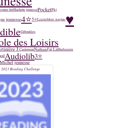
unesse
Pocket
Pkj
coutez lire
Hachette jeunesse
♥
4⭐
ue jeunesse
5⭐
Lizzie
Mois Anglais
dible
Giboulées
ole des Loisirs
tinière J.
Nathan
J'ai Lu
Harlequin
Casterman
Audiolib
3⭐
ood
Michel jeunesse
2023 Reading Challenge