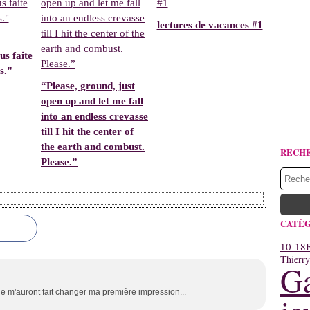
lectures de vacances #1
us faite
s."
“Please, ground, just
open up and let me fall
into an endless crevasse
till I hit the center of
the earth and combust.
RECH
Please.”
CATÉG
10-18
Thierr
Ga
s ne m'auront fait changer ma première impression...