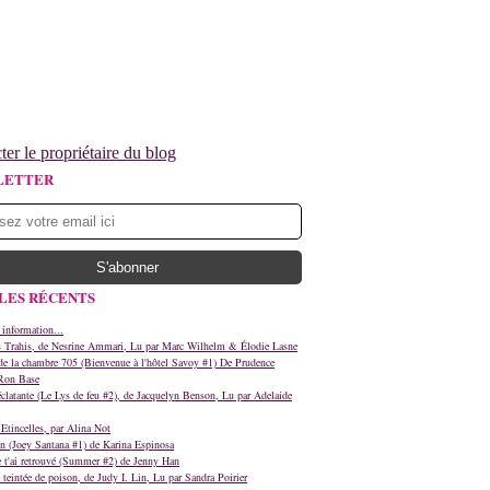
ter le propriétaire du blog
LETTER
LES RÉCENTS
 information...
s Trahis, de Nesrine Ammari, Lu par Marc Wilhelm & Élodie Lasne
e la chambre 705 (Bienvenue à l'hôtel Savoy #1) De Prudence
Ron Base
clatante (Le Lys de feu #2), de Jacquelyn Benson, Lu par Adelaide
Etincelles, par Alina Not
n (Joey Santana #1) de Karina Espinosa
e t'ai retrouvé (Summer #2) de Jenny Han
teintée de poison, de Judy I. Lin, Lu par Sandra Poirier