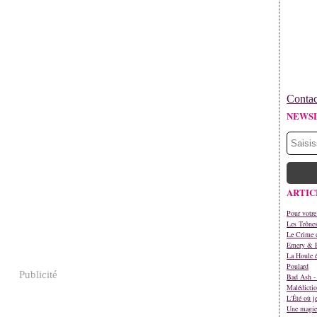
Contac
NEWS
ARTIC
Pour votre
Les Trône
Le Crime d
Emery & 
La Houle é
Poulard
Publicité
Bad Ash - 
Malédictio
L'Été où j
Une magie 