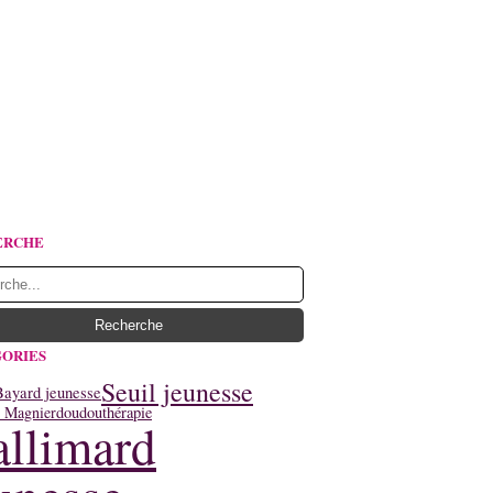
ERCHE
ORIES
Seuil jeunesse
Bayard jeunesse
y Magnier
doudouthérapie
llimard