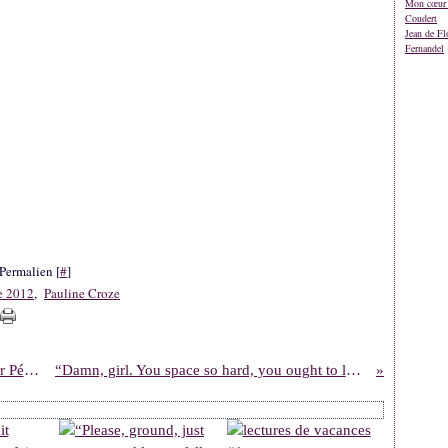
Mon cœur 
Coudert
Jean de Fl
Fernandel
Permalien [
#
]
ge 2012
,
Pauline Croze
L'histoire du soir #31 : Le petit Cépou, par Pépito Matéo & Bruno Heitz
“Damn, girl. You space so hard, you ought to look into a career at NASA.”