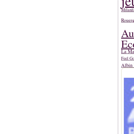
je
Milan
E
Rouerg
Au
Ec
La Mar
Feel G
Albin 