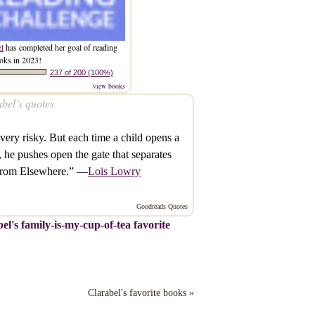
el
has completed her goal of reading
oks in 2023!
237 of 200 (100%)
view books
bel’s quotes
s very risky. But each time a child opens a
 he pushes open the gate that separates
from Elsewhere.” —
Lois Lowry
Goodreads Quotes
el's family-is-my-cup-of-tea favorite
Clarabel's favorite books »