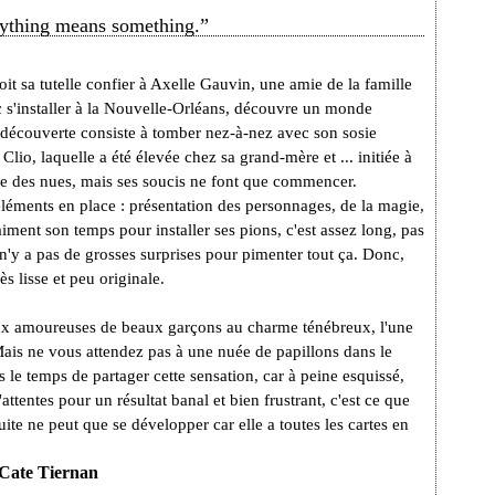
rything means something.”
oit sa tutelle confier à Axelle Gauvin, une amie de la famille
nc s'installer à la Nouvelle-Orléans, découvre un monde
 découverte consiste à tomber nez-à-nez avec son sosie
Clio, laquelle a été élevée chez sa grand-mère et ... initiée à
be des nues, mais ses soucis ne font que commencer.
léments en place : présentation des personnages, de la magie,
aiment son temps pour installer ses pions, c'est assez long, pas
l n'y a pas de grosses surprises pour pimenter tout ça. Donc,
ès lisse et peu originale.
deux amoureuses de beaux garçons au charme ténébreux, l'une
Mais ne vous attendez pas à une nuée de papillons dans le
s le temps de partager cette sensation, car à peine esquissé,
ttentes pour un résultat banal et bien frustrant, c'est ce que
suite ne peut que se développer car elle a toutes les cartes en
r Cate Tiernan