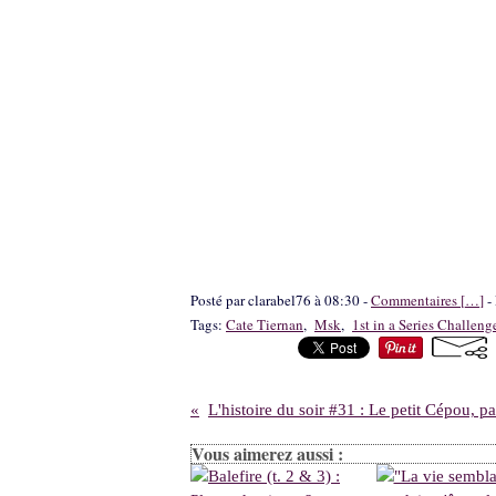
Posté par clarabel76 à 08:30 -
Commentaires [
…
]
- 
Tags:
Cate Tiernan
,
Msk
,
1st in a Series Challen
Vous aimerez aussi :