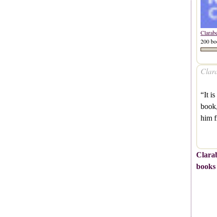
Clarab
200 bo
Clara
“It i
book,
him 
Clarab
books