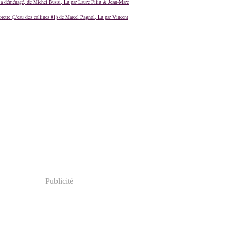
a déménagé, de Michel Bussi, Lu par Laure Filiu & Jean-Marc
orette (L'eau des collines #1) de Marcel Pagnol, Lu par Vincent
Publicité