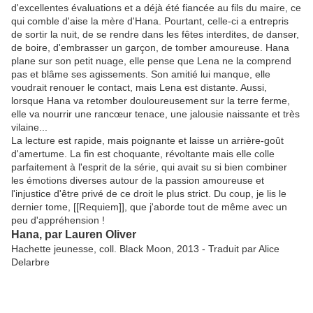
d'excellentes évaluations et a déjà été fiancée au fils du maire, ce
qui comble d'aise la mère d'Hana. Pourtant, celle-ci a entrepris
de sortir la nuit, de se rendre dans les fêtes interdites, de danser,
de boire, d'embrasser un garçon, de tomber amoureuse. Hana
plane sur son petit nuage, elle pense que Lena ne la comprend
pas et blâme ses agissements. Son amitié lui manque, elle
voudrait renouer le contact, mais Lena est distante. Aussi,
lorsque Hana va retomber douloureusement sur la terre ferme,
elle va nourrir une rancœur tenace, une jalousie naissante et très
vilaine...
La lecture est rapide, mais poignante et laisse un arrière-goût
d'amertume. La fin est choquante, révoltante mais elle colle
parfaitement à l'esprit de la série, qui avait su si bien combiner
les émotions diverses autour de la passion amoureuse et
l'injustice d'être privé de ce droit le plus strict. Du coup, je lis le
dernier tome, [[Requiem]], que j'aborde tout de même avec un
peu d'appréhension !
Hana, par Lauren Oliver
Hachette jeunesse, coll. Black Moon, 2013 - Traduit par Alice
Delarbre