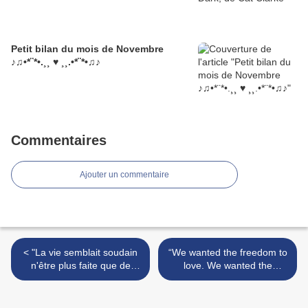
Petit bilan du mois de Novembre
♪♫•*¨*•.¸¸ ♥ ¸¸.•*¨*•♫♪
Commentaires
Ajouter un commentaire
< "La vie semblait soudain
“We wanted the freedom to
n'être plus faite que de
love. We wanted the
problèmes."
freedom to choose. Now we
have to fight for it.” >