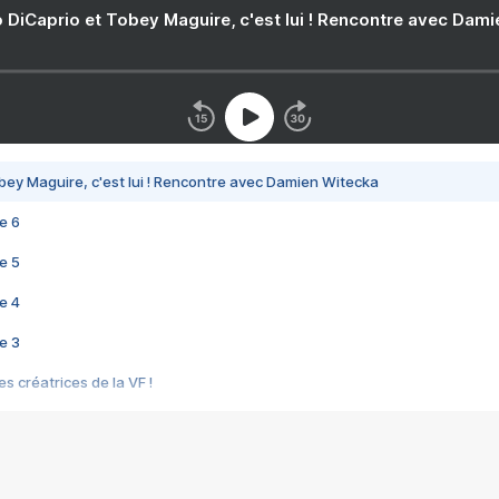
 DiCaprio et Tobey Maguire, c'est lui ! Rencontre avec Dam
bey Maguire, c'est lui ! Rencontre avec Damien Witecka
e 6
e 5
e 4
e 3
s créatrices de la VF !
e 2
e 1