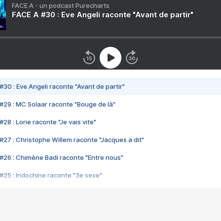
FACE A - un podcast Purecharts
FACE A #30 : Eve Angeli raconte "Avant de partir"
#30 : Eve Angeli raconte "Avant de partir"
#29 : MC Solaar raconte "Bouge de là"
28 : Lorie raconte "Je vais vite"
#27 : Christophe Willem raconte "Jacques a dit"
#26 : Chimène Badi raconte "Entre nous"
#25 : Indochine raconte "3e sexe"
#24 : Zaho raconte "C'est chelou"
#23 : Patrick Bruel raconte "Au café des délices"