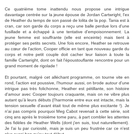
Ce quatrième tome inattendu nous propose une intrigue
davantage centrée sur la jeune épouse de Jordan Cartwright, l'ex
de Heather du temps de son passé de lolita de la pop. Tania est à
cran, car son garde du corps a reçu une balle perdue lors d'une
fusillade et a échappé à une tentative d'empoisonnement. La
jeune femme est souffrante (elle est enceinte) mais tient à
protéger ses petits secrets. Une fois encore, Heather se retrouve
au cœur de l'action, Cooper officie en tant que nouveau garde du
corps et notre petit couple doit cacher leur liaison à toute la
famille Cartwright, dont on fait l'époustouflante rencontre pour un
grand moment de rigolade !
Et pourtant, malgré cet alléchant programme, on tourne vite en
rond, l'action est poussive, l'humour aussi, on brode autour d'une
intrigue pas très folichonne, Heather est pétillante, son histoire
d'amour avec Cooper toujours craquante, mais on ne vibre plus
autant qu'à leurs débuts (l'harmonie entre eux est intacte, mais la
tension sexuelle d'avant était tout de même plus excitante !). Je
n'ai pas compris pourquoi Meg Cabot revenait à cette série, soit
cinq ans après le troisième tome paru, à part combler les attentes
des fidèles de Heather Wells (dont j'en suis, tout naturellement).
Je l'ai lu par curiosité, mais je suis un peu frustrée car ce n'est