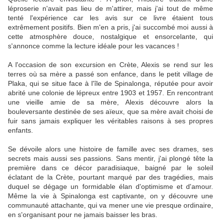
léproserie n'avait pas lieu de m'attirer, mais j'ai tout de même
tenté l'expérience car les avis sur ce livre étaient tous
extrêmement positifs. Bien m'en a pris, j'ai succombé moi aussi à
cette atmosphère douce, nostalgique et ensorcelante, qui
s'annonce comme la lecture idéale pour les vacances !
A l'occasion de son excursion en Crète, Alexis se rend sur les
terres où sa mère a passé son enfance, dans le petit village de
Plaka, qui se situe face à l'île de Spinalonga, réputée pour avoir
abrité une colonie de lépreux entre 1903 et 1957. En rencontrant
une vieille amie de sa mère, Alexis découvre alors la
bouleversante destinée de ses aïeux, que sa mère avait choisi de
fuir sans jamais expliquer les véritables raisons à ses propres
enfants.
Se dévoile alors une histoire de famille avec ses drames, ses
secrets mais aussi ses passions. Sans mentir, j'ai plongé tête la
première dans ce décor paradisiaque, baigné par le soleil
éclatant de la Crète, pourtant marqué par des tragédies, mais
duquel se dégage un formidable élan d'optimisme et d'amour.
Même la vie à Spinalonga est captivante, on y découvre une
communauté attachante, qui va mener une vie presque ordinaire,
en s'organisant pour ne jamais baisser les bras.