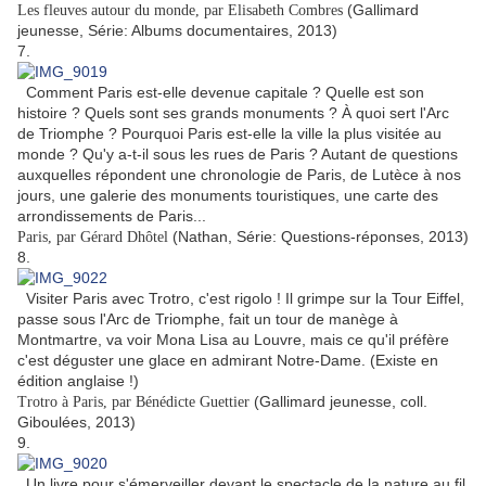
(Gallimard
Les fleuves autour du monde, par Elisabeth Combres
jeunesse, Série: Albums documentaires, 2013)
7.
Comment Paris est-elle devenue capitale ? Quelle est son
histoire ? Quels sont ses grands monuments ? À quoi sert l'Arc
de Triomphe ? Pourquoi Paris est-elle la ville la plus visitée au
monde ? Qu'y a-t-il sous les rues de Paris ? Autant de questions
auxquelles répondent une chronologie de Paris, de Lutèce à nos
jours, une galerie des monuments touristiques, une carte des
arrondissements de Paris...
(Nathan, Série: Questions-réponses, 2013)
Paris, par Gérard Dhôtel
8.
Visiter Paris avec Trotro, c'est rigolo ! Il grimpe sur la Tour Eiffel,
passe sous l'Arc de Triomphe, fait un tour de manège à
Montmartre, va voir Mona Lisa au Louvre, mais ce qu'il préfère
c'est déguster une glace en admirant Notre-Dame. (Existe en
édition anglaise !)
(Gallimard jeunesse, coll.
Trotro à Paris, par Bénédicte Guettier
Giboulées, 2013)
9.
Un livre pour s'émerveiller devant le spectacle de la nature au fil