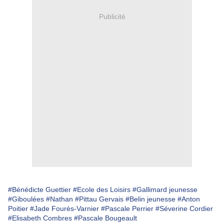
Publicité
#Bénédicte Guettier
#Ecole des Loisirs
#Gallimard jeunesse
#Giboulées
#Nathan
#Pittau Gervais
#Belin jeunesse
#Anton
Poitier
#Jade Fourès-Varnier
#Pascale Perrier
#Séverine Cordier
#Elisabeth Combres
#Pascale Bougeault