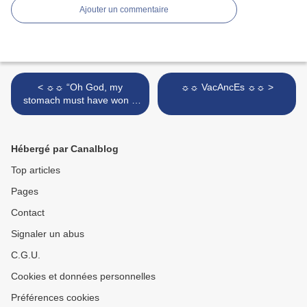
Ajouter un commentaire
< ☼☼ “Oh God, my
☼☼ VacAncEs ☼☼ >
stomach must have won a
medal- it's doing a lap of
honour now.” ☼☼
Hébergé par Canalblog
Top articles
Pages
Contact
Signaler un abus
C.G.U.
Cookies et données personnelles
Préférences cookies