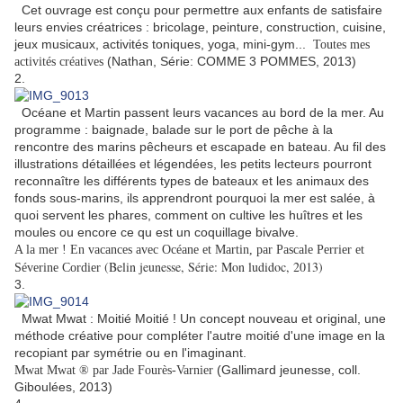
Cet ouvrage est conçu pour permettre aux enfants de satisfaire
leurs envies créatrices : bricolage, peinture, construction, cuisine,
jeux musicaux, activités toniques, yoga, mini-gym...
Toutes mes
(Nathan, Série: COMME 3 POMMES, 2013)
activités créatives
2.
Océane et Martin passent leurs vacances au bord de la mer. Au
programme : baignade, balade sur le port de pêche à la
rencontre des marins pêcheurs et escapade en bateau. Au fil des
illustrations détaillées et légendées, les petits lecteurs pourront
reconnaître les différents types de bateaux et les animaux des
fonds sous-marins, ils apprendront pourquoi la mer est salée, à
quoi servent les phares, comment on cultive les huîtres et les
moules ou encore ce qu est un coquillage bivalve.
A la mer ! En vacances avec Océane et Martin, par Pascale Perrier et
(Belin jeunesse,
Série: Mon ludidoc, 2013)
Séverine Cordier
3.
Mwat Mwat : Moitié Moitié ! Un concept nouveau et original, une
méthode créative pour compléter l'autre moitié d'une image en la
recopiant par symétrie ou en l'imaginant.
(Gallimard jeunesse, coll.
Mwat Mwat ® par Jade Fourès-Varnier
Giboulées, 2013)