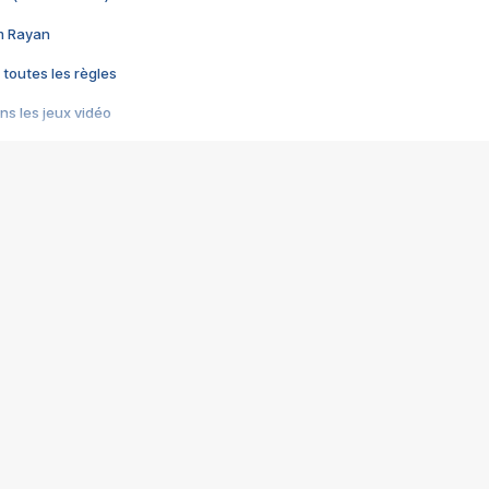
im Rayan
 toutes les règles
s les jeux vidéo
us choquant de Rockstar ? - Le scandale BULLY
e plus moche de Steam
du RÊVE tourne au CAUCHEMAR
pendant 8 heures
it… à tort
umiliés par un jeu vidéo
ire - Final Fantasy 8
ti un empire - Age of Empires
story DOFUS