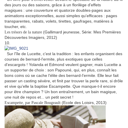
des jours ou des saisons, grâce à un florilège d'effets
magiques : une couverture et quatorze doubles-pages aux
animations exceptionnelles, aussi simples qu'efficaces : pages
transparentes, rabats, volets, tirettes, gaufrages, matières à
toucher, etc.
(Gallimard jeunesse, Série: Mes Premières
Les trésors de la nature
Découvertes Imagiers, 2012)
10.
Sur l'île de Lucette, c'est la tradition : les enfants organisent des
courses de bernard-l'ermite, plus exotiques que celles
d'escargots ! Yolanda et Edmond veulent gagner, mais Lucette a
un supporter de choix : son Papouné, qui, en plus, connaît les
bons coins où se cache l'élite des bernard-l'ermite. Elle leur fait
passer un casting sévère, et finit par trouver la perle rare, si drôle
et vive qu'elle la baptise Escampette. Que manque-t-il encore
pour être champion ? Un bon entraînement, un bain magique,
une nuit de repos et... un petit secret !
(Ecole des Loisirs, 2013)
Escampette, par Pascale Bougeault