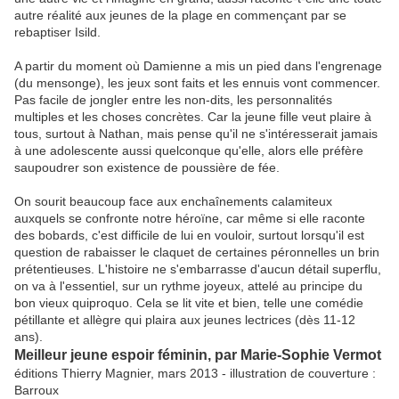
autre réalité aux jeunes de la plage en commençant par se
rebaptiser Isild.
A partir du moment où Damienne a mis un pied dans l'engrenage
(du mensonge), les jeux sont faits et les ennuis vont commencer.
Pas facile de jongler entre les non-dits, les personnalités
multiples et les choses concrètes. Car la jeune fille veut plaire à
tous, surtout à Nathan, mais pense qu'il ne s'intéresserait jamais
à une adolescente aussi quelconque qu'elle, alors elle préfère
saupoudrer son existence de poussière de fée.
On sourit beaucoup face aux enchaînements calamiteux
auxquels se confronte notre héroïne, car même si elle raconte
des bobards, c'est difficile de lui en vouloir, surtout lorsqu'il est
question de rabaisser le claquet de certaines péronnelles un brin
prétentieuses. L'histoire ne s'embarrasse d'aucun détail superflu,
on va à l'essentiel, sur un rythme joyeux, attelé au principe du
bon vieux quiproquo. Cela se lit vite et bien, telle une comédie
pétillante et allègre qui plaira aux jeunes lectrices (dès 11-12
ans).
Meilleur jeune espoir féminin, par Marie-Sophie Vermot
éditions Thierry Magnier, mars 2013 - illustration de couverture :
Barroux