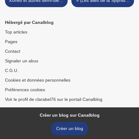
icônes et autres demi-dieux
» (Les ailes de la Sylphide)
de Jean-Bernard Pouy,
>
Francis Mizio, Anne
Blanchard et Serge Bloch
Hébergé par Canalblog
Top articles
Pages
Contact
Signaler un abus
C.G.U.
Cookies et données personnelles
Préférences cookies
Voir le profil de clarabel76 sur le portail Canalblog
Créer un blog sur Canalblog
Créer un blog