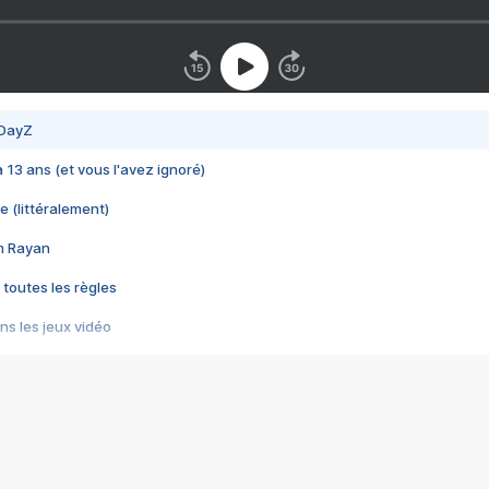
 DayZ
 a 13 ans (et vous l'avez ignoré)
e (littéralement)
im Rayan
 toutes les règles
s les jeux vidéo
us choquant de Rockstar ? - Le scandale BULLY
e plus moche de Steam
du RÊVE tourne au CAUCHEMAR
pendant 8 heures