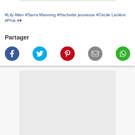
#Lily Allen
#Sarra Manning
#Hachette jeunesse
#Cécile Leclère
#P!nk
#♥
Partager