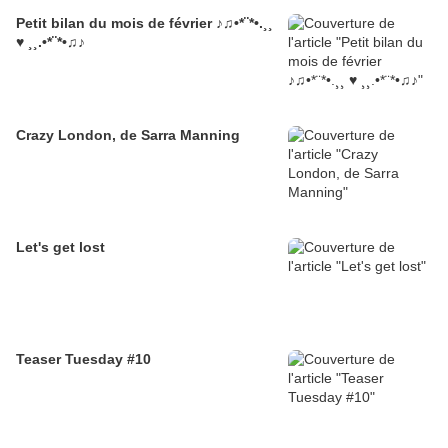
Petit bilan du mois de février ♪♫•*¨*•.¸¸
♥ ¸¸.•*¨*•♫♪
Crazy London, de Sarra Manning
Let's get lost
Teaser Tuesday #10