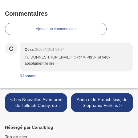
Commentaires
Ajouter un commentaire
C
Cess
20/02/2014 13:34
TU DONNES TROP ENVIE!!!! :)<br /> <br /> Je veux
absolument le lire :)
Répondre
< Les Nouvelles Aventures
Anna et le French kiss, de
de Tallulah Casey, de
Stephanie Perkins >
Louise Rennison
Hébergé par Canalblog
Top articles