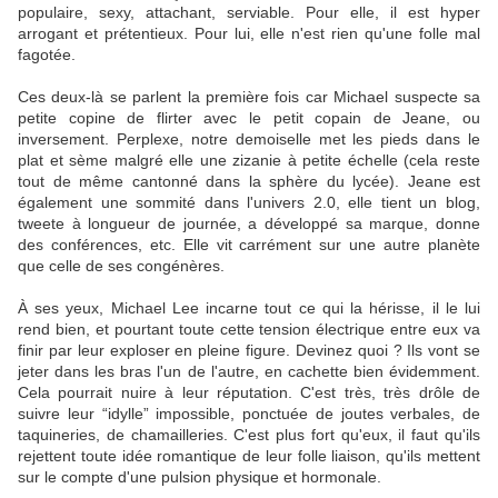
populaire, sexy, attachant, serviable. Pour elle, il est hyper
arrogant et prétentieux. Pour lui, elle n'est rien qu'une folle mal
fagotée.
Ces deux-là se parlent la première fois car Michael suspecte sa
petite copine de flirter avec le petit copain de Jeane, ou
inversement. Perplexe, notre demoiselle met les pieds dans le
plat et sème malgré elle une zizanie à petite échelle (cela reste
tout de même cantonné dans la sphère du lycée). Jeane est
également une sommité dans l'univers 2.0, elle tient un blog,
tweete à longueur de journée, a développé sa marque, donne
des conférences, etc. Elle vit carrément sur une autre planète
que celle de ses congénères.
À ses yeux, Michael Lee incarne tout ce qui la hérisse, il le lui
rend bien, et pourtant toute cette tension électrique entre eux va
finir par leur exploser en pleine figure. Devinez quoi ? Ils vont se
jeter dans les bras l'un de l'autre, en cachette bien évidemment.
Cela pourrait nuire à leur réputation. C'est très, très drôle de
suivre leur “idylle” impossible, ponctuée de joutes verbales, de
taquineries, de chamailleries. C'est plus fort qu'eux, il faut qu'ils
rejettent toute idée romantique de leur folle liaison, qu'ils mettent
sur le compte d'une pulsion physique et hormonale.