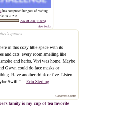
el
has completed her goal of reading
oks in 2023!
237 of 200 (100%)
view books
bel’s quotes
ere in this cozy little space with its
es and cats, every room smelling like
smoke and herbs, Vivi was home. Maybe
and Gwyn could do face masks or
hing. Have another drink or five. Listen
ylor Swift.” —
Erin Sterling
Goodreads Quotes
el's family-is-my-cup-of-tea favorite