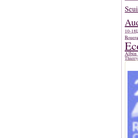
Seui
Aud
10-18
L
Rouerg
Ec
Albin 
Thierr