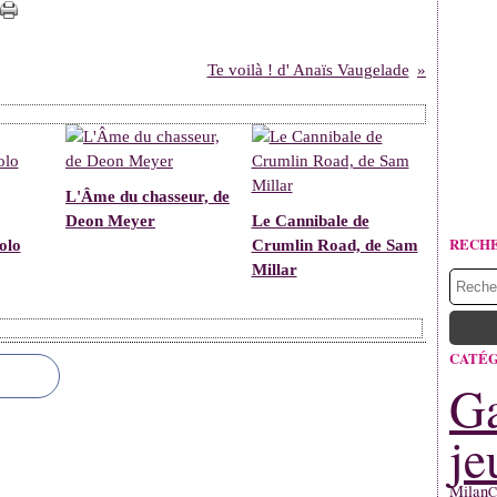
Te voilà ! d' Anaïs Vaugelade
L'Âme du chasseur, de
Deon Meyer
Le Cannibale de
RECH
olo
Crumlin Road, de Sam
Millar
CATÉG
Ga
je
Milan
C