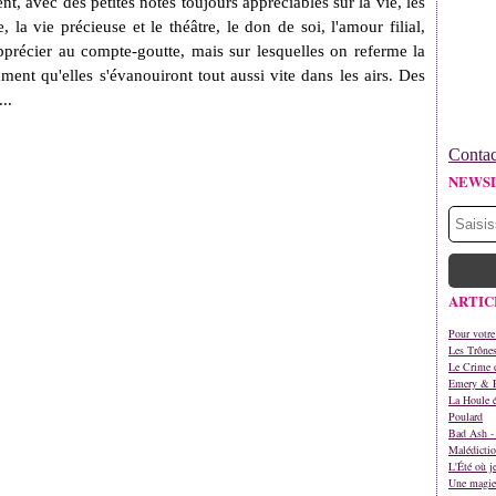
nt, avec des petites notes toujours appréciables sur la vie, les
, la vie précieuse et le théâtre, le don de soi, l'amour filial,
apprécier au compte-goutte, mais sur lesquelles on referme la
ment qu'elles s'évanouiront tout aussi vite dans les airs. Des
...
Contac
NEWS
ARTIC
Pour votre
Les Trône
Le Crime d
Emery & 
La Houle é
Poulard
Bad Ash - 
Malédictio
L'Été où j
Une magie 