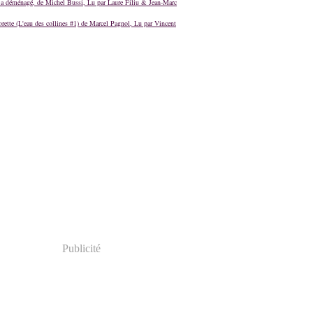
a déménagé, de Michel Bussi, Lu par Laure Filiu & Jean-Marc
orette (L'eau des collines #1) de Marcel Pagnol, Lu par Vincent
Publicité