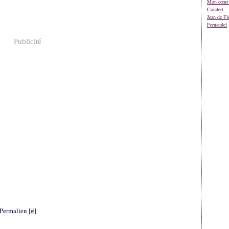
Mon cœur 
Coudert
Jean de Fl
Fernandel
Publicité
Permalien [
#
]