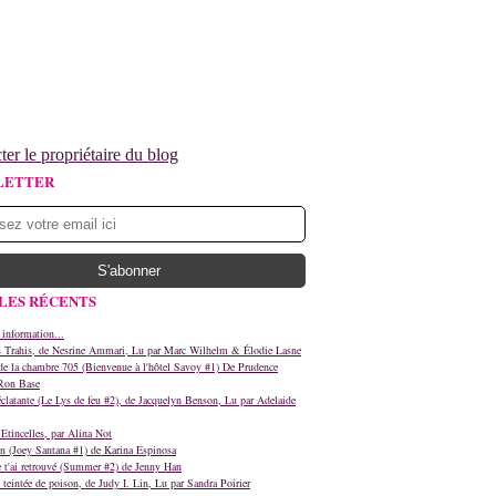
ter le propriétaire du blog
LETTER
LES RÉCENTS
 information...
s Trahis, de Nesrine Ammari, Lu par Marc Wilhelm & Élodie Lasne
e la chambre 705 (Bienvenue à l'hôtel Savoy #1) De Prudence
Ron Base
clatante (Le Lys de feu #2), de Jacquelyn Benson, Lu par Adelaide
Etincelles, par Alina Not
n (Joey Santana #1) de Karina Espinosa
e t'ai retrouvé (Summer #2) de Jenny Han
teintée de poison, de Judy I. Lin, Lu par Sandra Poirier