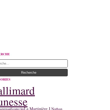
ERCHE
ORIES
llimard
unesse
La Martinière J.
Nathan
asterman
Ecoutez lire