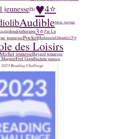
♥
4⭐
l jeunesse
Pkj
Audible
iolib
Mois Anglais
3⭐
doudouthérapie
J'ai Lu
izzie
Pocket
ue jeunesse
5⭐
Harlequin
Giboulées
ole des Loisirs
Michel jeunesse
Bayard jeunesse
y Magnier
Feel Good
Hachette jeunesse
2023 Reading Challenge