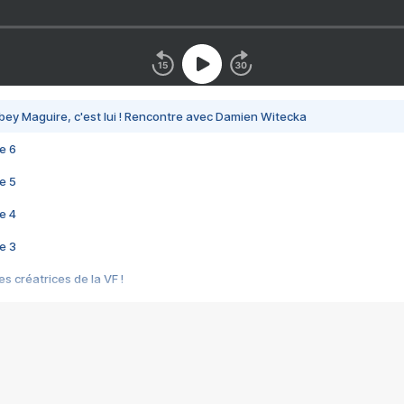
bey Maguire, c'est lui ! Rencontre avec Damien Witecka
e 6
e 5
e 4
e 3
s créatrices de la VF !
e 2
e 1
e Mektoub My Love arrive enfin ! Rencontre avec Shaïn Boumedine et Sal