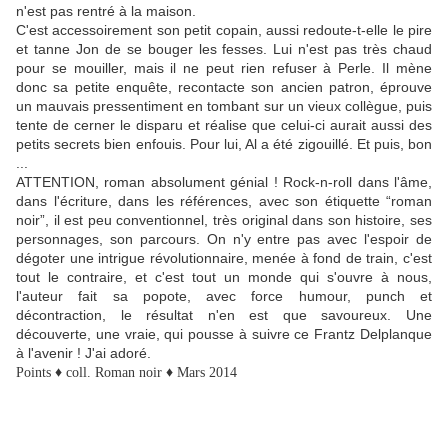
n'est pas rentré à la maison.
C'est accessoirement son petit copain, aussi redoute-t-elle le pire
et tanne Jon de se bouger les fesses.
Lui n'est pas très chaud
pour se mouiller, mais il ne peut rien refuser à Perle. Il mène
donc sa petite enquête, recontacte son ancien patron, éprouve
un mauvais pressentiment en tombant sur un vieux collègue, puis
tente de cerner le disparu et réalise que celui-ci aurait aussi des
petits secrets bien enfouis. Pour lui, Al a été zigouillé. Et puis, bon
...
ATTENTION, roman absolument
génial ! Rock-n-roll dans l'âme,
dans l'écriture, dans les références, avec son étiquette “roman
noir”, il est peu conventionnel, très original dans son histoire, ses
personnages, son parcours. On n'y entre pas avec l'espoir de
dégoter une intrigue révolutionnaire, menée à fond de train, c'est
tout le contraire, et c'est tout un monde qui s'ouvre à nous,
l'auteur fait sa popote, avec force humour, punch et
décontraction, le résultat n'en est que savoureux. Une
découverte, une vraie, qui pousse à suivre ce Frantz Delplanque
à l'avenir ! J'ai adoré.
Points ♦ coll. Roman noir ♦ Mars 2014