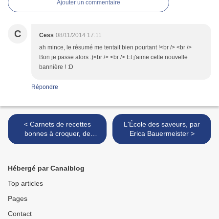
Ajouter un commentaire
C
Cess
08/11/2014 17:11
ah mince, le résumé me tentait bien pourtant !<br /> <br />
Bon je passe alors :)<br /> <br /> Et j'aime cette nouvelle
bannière ! :D
Répondre
< Carnets de recettes
L'École des saveurs, par
bonnes à croquer, de
Erica Bauermeister >
Seymourina Cruse & Carole
Chaix
Hébergé par Canalblog
Top articles
Pages
Contact