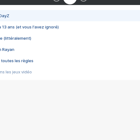
 DayZ
 a 13 ans (et vous l'avez ignoré)
e (littéralement)
im Rayan
 toutes les règles
s les jeux vidéo
us choquant de Rockstar ? - Le scandale BULLY
e plus moche de Steam
du RÊVE tourne au CAUCHEMAR
pendant 8 heures
it… à tort
umiliés par un jeu vidéo