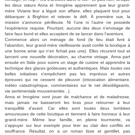
les deux sœurs Anna et Imogène apprennent que leur grand-
mère Viviane leur a légué son affaire, elles plaquent tout pour
débarquer à Brighton et relever le défi. À première vue, la
mission s'annonce périlleuse. Ni l'une ni l'autre ne possède
l'expérience requise. Pourtant, aucune des deux n'envisage de
faire faux bond et elles acceptent de se lancer dans l'aventure.
Commence alors un ménage de fond (le lieu était livré à
l'abandon, leur grand-mère vieillissante avait confié la boutique à
une bonne amie qui n'en fichait pas une). Elles récurent tout et
lancent une nouvelle décoration, au charme vintage. Anna part
ensuite en Italie pour suivre un stage de cuisine et apprendre la
technique des glaces goûteuses et authentiques. Mais toutes ces
belles initiatives n'empêchent pas les imprévus et autres
épreuves qui ne cessent de pleuvoir (intoxication alimentaire,
météo catastrophique, commentaires sur le net désobligeants,
vie sentimentale mouvementée...).
Anna et Imogène vont jouer de malchance et de maladresse,
mais jamais ne baisseront les bras pour retourner à leur
tranquillité d'avant. Car elles sont toutes deux tombées
amoureuses de cette boutique et tiennent à faire honneur à leur
grand-mère. Même leur famille, en pleine tourmente, va
s'appuyer sur leur exemple pour tirer au clair des conflits en
souffrance. Résultat, on a un roman lisse et gentillet, pas