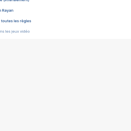
im Rayan
 toutes les règles
s les jeux vidéo
us choquant de Rockstar ? - Le scandale BULLY
e plus moche de Steam
du RÊVE tourne au CAUCHEMAR
pendant 8 heures
it… à tort
umiliés par un jeu vidéo
ire - Final Fantasy 8
ti un empire - Age of Empires
story DOFUS