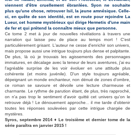
viennent d'être cruellement ébranlées. Syon ne souhaite
plus qu'une chose, retrouver Isil, la jeune amnésique. Celle-
ci, en quête de son identité, est en route pour rejoindre La
Lueur, cet homme mystérieux qui dirige Hermetis d'une main
de fer et qui prétend la connaître mieux que personne.
Ce tome 2 met à jour de nouvelles révélations à travers une
narration qui laisse peu de place au temps mort ! C'est
particulièrement grisant. L'auteur ne cesse d'enrichir son univers,
mais propose aussi une intrigue toujours plus dense et palpitante.
De plus, là où je trouvais les agissements des personnages
immatures, en décalage avec la teneur de leurs aventures, j'ai eu
l'agréable surprise de les voir évoluer en une attitude plus
cohérente (et moins juvénile). D'un style toujours agréable,
dépeignant un monde enchanteur, non dénué de zones d'ombre,
ce roman se savoure et dévoile une lecture charmeuse et
charmante. Le rythme de parution étant, de plus, très rapproché,
on n'a pas trop le sentiment d'avoir quitté cet univers qu'on le
retrouve déjà ! Le dénouement approche... il me tarde d'obtenir
toutes les réponses soulevées par cette intrigue chargée de
mystères.
Syros, septembre 2014 ♦ Le troisième et dernier tome de la
série paraîtra en janvier 2015 !