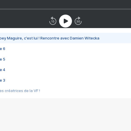
bey Maguire, c'est lui ! Rencontre avec Damien Witecka
e 6
e 5
e 4
e 3
s créatrices de la VF !
e 2
e 1
e Mektoub My Love arrive enfin ! Rencontre avec Shaïn Boumedine et Sal