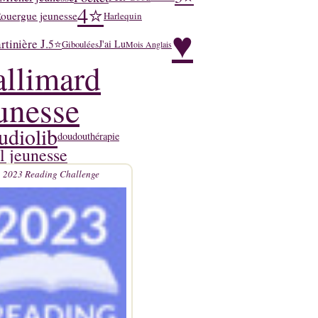
4⭐
ouergue jeunesse
Harlequin
♥
tinière J.
5⭐
J'ai Lu
Giboulées
Mois Anglais
llimard
unesse
udiolib
doudouthérapie
l jeunesse
2023 Reading Challenge