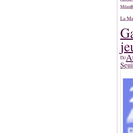
R
Milan
La Mar
Ga
je
A
Pkj
Seui