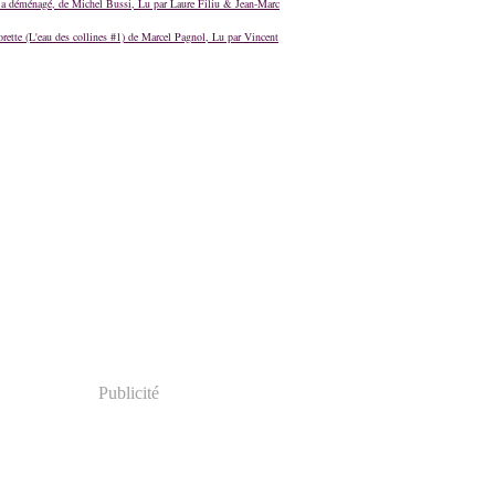
a déménagé, de Michel Bussi, Lu par Laure Filiu & Jean-Marc
orette (L'eau des collines #1) de Marcel Pagnol, Lu par Vincent
Publicité