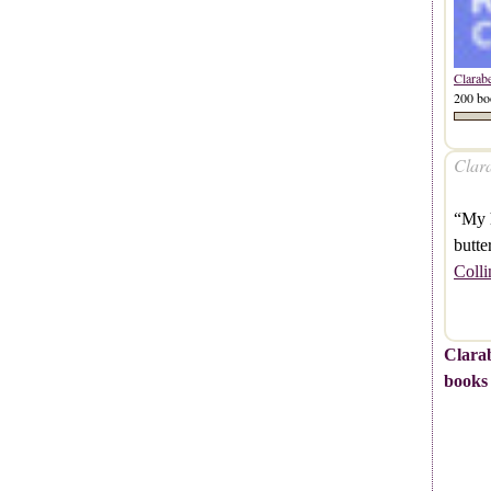
Clarab
200 bo
Clara
“My h
butte
Colli
Clarab
books