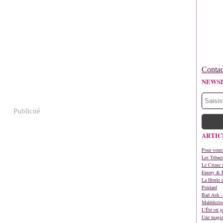
Contac
NEWS
Publicité
ARTIC
Pour votre
Les Trône
Le Crime d
Emery & 
La Houle é
Poulard
Bad Ash - 
Malédictio
L'Été où j
Une magie 