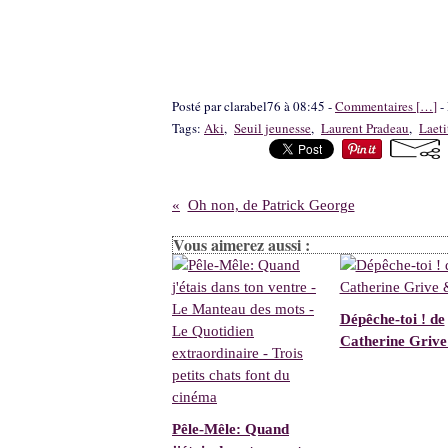
Posté par clarabel76 à 08:45 -
Commentaires [
…
]
- 
Tags:
Aki
,
Seuil jeunesse
,
Laurent Pradeau
,
Laeti
Oh non, de Patrick George
Vous aimerez aussi :
Dépêche-toi ! de
Catherine Grive
Pêle-Mêle: Quand