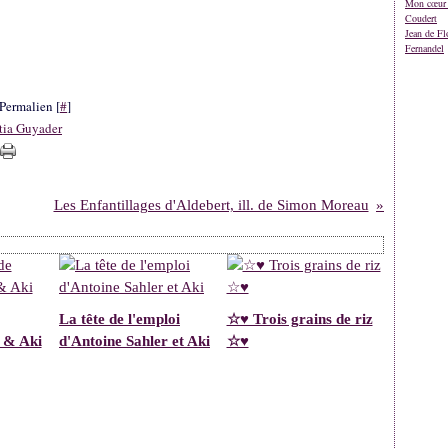
Mon cœur 
Coudert
Jean de Fl
Fernandel
Permalien [
#
]
tia Guyader
Les Enfantillages d'Aldebert, ill. de Simon Moreau
La tête de l'emploi
☆♥ Trois grains de riz
 & Aki
d'Antoine Sahler et Aki
☆♥