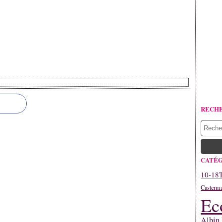
RECH
CATÉG
10-18
Casterm
Ec
Albin 