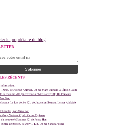
ter le propriétaire du blog
LETTER
LES RÉCENTS
 information...
s Trahis, de Nesrine Ammari, Lu par Marc Wilhelm & Élodie Lasne
e la chambre 705 (Bienvenue à l'hôtel Savoy #1) De Prudence
Ron Base
clatante (Le Lys de feu #2), de Jacquelyn Benson, Lu par Adelaide
Etincelles, par Alina Not
n (Joey Santana #1) de Karina Espinosa
e t'ai retrouvé (Summer #2) de Jenny Han
teintée de poison, de Judy I. Lin, Lu par Sandra Poirier