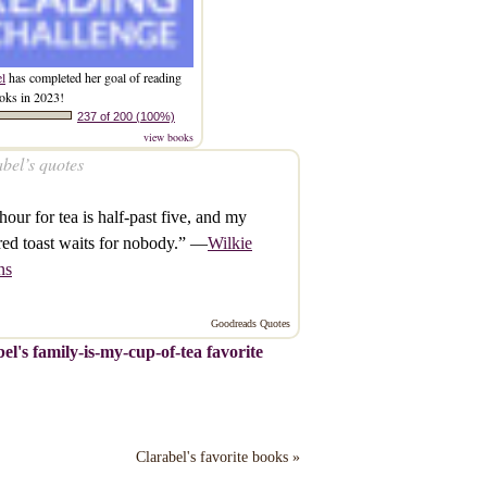
el
has completed her goal of reading
oks in 2023!
237 of 200 (100%)
view books
bel’s quotes
our for tea is half-past five, and my
red toast waits for nobody.” —
Wilkie
ns
Goodreads Quotes
el's family-is-my-cup-of-tea favorite
Clarabel's favorite books »