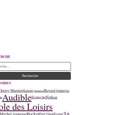
ERCHE
ORIES
Thierry Magnier
Bayard jeunesse
Hachette jeunesse
Audible
Nathan
an
Ecoutez lire
ole des Loisirs
3⭐
Pocket
Michel jeunesse
Feel Good
Lizzie