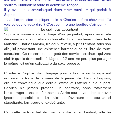
fille aux cheveux de la couleur des éclairs, et dont les yeux et les
souliers illuminaient toute la deuxième rangée.
Il y avait un je-ne-sais-quoi dans cette musique qui parlait à
Sophie.
- J'ai l'impression, expliqua-t-elle à Charles, d'être chez moi. Tu
vois ce que je veux dire ? C'est comme une bouffée d'air pur. »
Sophie a survécu au naufrage d'un paquebot, après avoir été
découverte dans un étui à violoncelle flottant au beau milieu de la
Manche. Charles Maxim, un doux rêveur, a pris l'enfant sous son
aile, lui promettant une existence harmonieuse et libre de toute
contrainte. Ce ne sera pas du goût des services sociaux, qui vont
établir que la demoiselle, à l'âge de 12 ans, ne peut plus partager
le même toit qu'un célibataire du sexe opposé.
Charles et Sophie plient bagage pour la France où ils espèrent
retrouver la trace de la mère de la jeune fille. Depuis toujours,
elle est convaincue que celle-ci existe et l'attend quelque part.
Charles n'a jamais prétendu le contraire, sans totalement
l'encourager dans ses fantasmes. Après tout, « you should never
ignore a possible » ! La suite de l'aventure est tout aussi
stupéfiante, fantasque et exubérante.
Car cette lecture fait du pied à votre âme d'enfant, elle lui