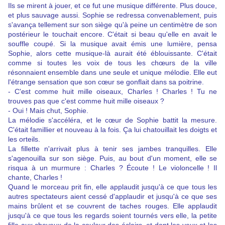
Ils se mirent à jouer, et ce fut une musique différente. Plus douce,
et plus sauvage aussi. Sophie se redressa convenablement, puis
s'avança tellement sur son siège qu'à peine un centimètre de son
postérieur le touchait encore. C'était si beau qu'elle en avait le
souffle coupé. Si la musique avait émis une lumière, pensa
Sophie, alors cette musique-là aurait été éblouissante. C'était
comme si toutes les voix de tous les chœurs de la ville
résonnaient ensemble dans une seule et unique mélodie. Elle eut
l'étrange sensation que son cœur se gonflait dans sa poitrine.
- C'est comme huit mille oiseaux, Charles ! Charles ! Tu ne
trouves pas que c'est comme huit mille oiseaux ?
- Oui ! Mais chut, Sophie.
La mélodie s'accéléra, et le cœur de Sophie battit la mesure.
C'était famillier et nouveau à la fois. Ça lui chatouillait les doigts et
les orteils.
La fillette n'arrivait plus à tenir ses jambes tranquilles. Elle
s'agenouilla sur son siège. Puis, au bout d'un moment, elle se
risqua à un murmure : Charles ? Écoute ! Le violoncelle ! Il
chante, Charles !
Quand le morceau prit fin, elle applaudit jusqu'à ce que tous les
autres spectateurs aient cessé d'applaudir et jusqu'à ce que ses
mains brûlent et se couvrent de taches rouges. Elle applaudit
jusqu'à ce que tous les regards soient tournés vers elle, la petite