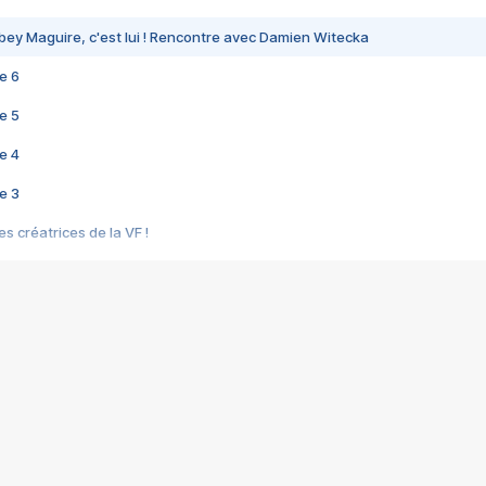
bey Maguire, c'est lui ! Rencontre avec Damien Witecka
e 6
e 5
e 4
e 3
s créatrices de la VF !
e 2
e 1
e Mektoub My Love arrive enfin ! Rencontre avec Shaïn Boumedine et Sal
i : après Toni en famille
elle réalise le bouleversant Dites lui que je l'aime
ais ! Rencontre autour de Vie privée de Rebecca Zlotowski