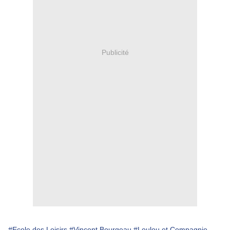
Publicité
#Ecole des Loisirs
#Vincent Bourgeau
#Loulou et Compagnie