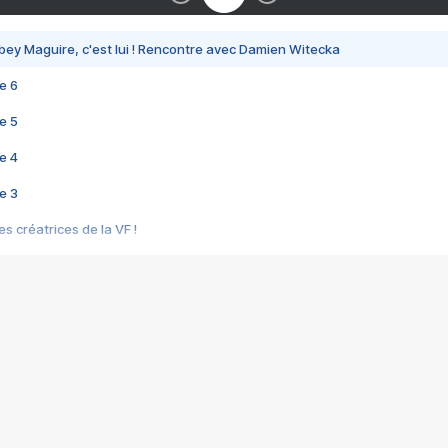
bey Maguire, c'est lui ! Rencontre avec Damien Witecka
e 6
e 5
e 4
e 3
s créatrices de la VF !
e 2
e 1
e Mektoub My Love arrive enfin ! Rencontre avec Shaïn Boumedine et Sal
i : après Toni en famille
elle réalise le bouleversant Dites lui que je l'aime
ais ! Rencontre autour de Vie privée de Rebecca Zlotowski